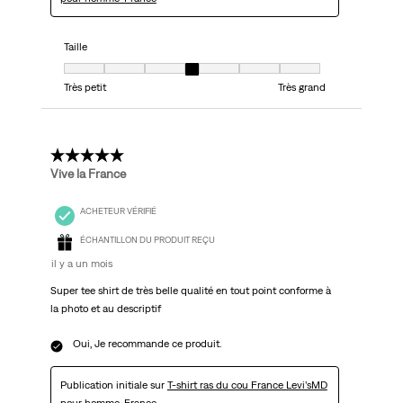
Taille
Taille, 4 sur 7, où 1 est égal à Très petit et 7 est égal à Très grand
Très petit
Très grand
5 étoile(s) sur 5.
Vive la France
ACHETEUR VÉRIFIÉ
ÉCHANTILLON DU PRODUIT REÇU
il y a un mois
Super tee shirt de très belle qualité en tout point conforme à
la photo et au descriptif
Oui, Je recommande ce produit.
Publication initiale sur
T-shirt ras du cou France Levi’sMD