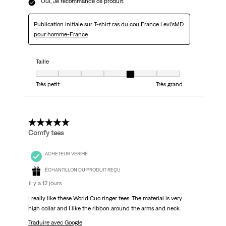
Oui, Je recommande ce produit.
Publication initiale sur
T-shirt ras du cou France Levi’sMD
pour homme-France
Taille
Taille, 5 sur 7, où 1 est égal à Très petit et 7 est égal à Très grand
Très petit
Très grand
5 étoile(s) sur 5.
Comfy tees
ACHETEUR VÉRIFIÉ
ÉCHANTILLON DU PRODUIT REÇU
il y a 12 jours
I really like these World Cuo ringer tees. The material is very
high collar and I like the ribbon around the arms and neck.
Traduire avec Google