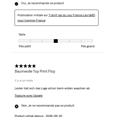
Oui, Je recommande ce produit.
Publication initiale sur
T-shirt ras du cou France Levi’sMD
pour homme-France
Taille
Taille, 4 sur 7, où 1 est égal à Très petit et 7 est égal à Très grand
Très petit
Très grand
1 étoile(s) sur 5.
Baumwolle Top Print Flop
il y a un mois
Leider löst sich das Loge schon beim ersten waschen ab
Traduire avec Google
Non, Je ne recommande pas ce produit.
Produit utilisé depuis :
2026-06-20