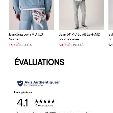
Bandana Levi’sMD U.S.
Jean 511MC étroit Levi’sMD
Sa
Soccer
pour homme
po
Sale
Original
Sale
Original
17,98 $
35,00 $
59,98 $
118,00 $
12
Price
Price
Price
Price
is
was
is
was
ÉVALUATIONS
Note générale
4.1
10 évaluations