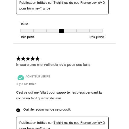
Publication initiale sur
T-shirt ras du cou France Levi’sMD
pour homme-France
Taille
Taille, 4 sur 7, où 1 est égal à Très petit et 7 est égal à Très grand
Très petit
Très grand
5 étoile(s) sur 5.
Encore une merveille de levis pour ces fans
ACHETEUR VÉRIFIÉ
il y a un mois
C’est ce qui me fallait pour supporter les bleus pendant la
coupe en tant que fan de lévis
Oui, Je recommande ce produit.
Publication initiale sur
T-shirt ras du cou France Levi’sMD
pour homme-France