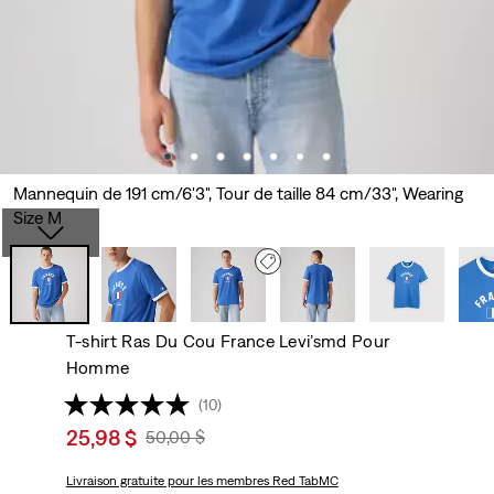
Mannequin de 191 cm/6'3", Tour de taille 84 cm/33", Wearing
Size M
T-shirt Ras Du Cou France Levi’smd Pour
Homme
(10)
Sale
25,98 $
Original
50,00 $
price
Price
is
Livraison gratuite
pour les membres Red TabMC
Was