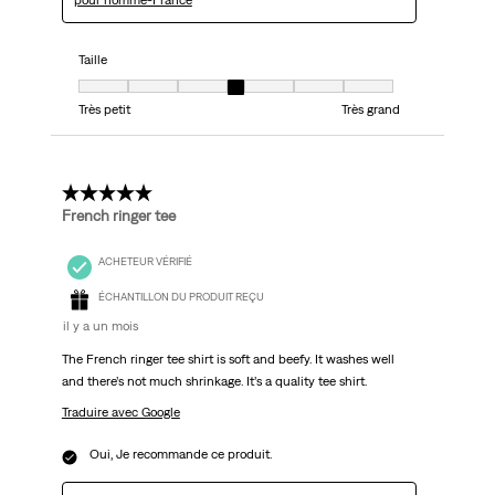
pour homme-France
Taille
Taille, 4 sur 7, où 1 est égal à Très petit et 7 est égal à Très grand
Très petit
Très grand
5 étoile(s) sur 5.
French ringer tee
ACHETEUR VÉRIFIÉ
ÉCHANTILLON DU PRODUIT REÇU
il y a un mois
The French ringer tee shirt is soft and beefy. It washes well
and there’s not much shrinkage. It’s a quality tee shirt.
Traduire avec Google
Oui, Je recommande ce produit.