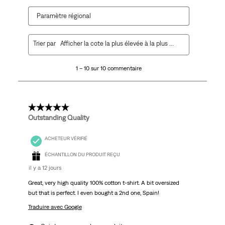
Paramètre régional
1
Trier par
Afficher la cote la plus élevée à la plus faible
à
10
1 – 10 sur 10 commentaire
sur
10
commentaire.
5 étoile(s) sur 5.
Outstanding Quality
ACHETEUR VÉRIFIÉ
ÉCHANTILLON DU PRODUIT REÇU
il y a 12 jours
Great, very high quality 100% cotton t-shirt. A bit oversized
but that is perfect. I even bought a 2nd one, Spain!
Traduire avec Google