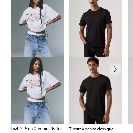
10
évaluations
Levi's® Pride Community Tee
T-s
T-shirt à poche classique