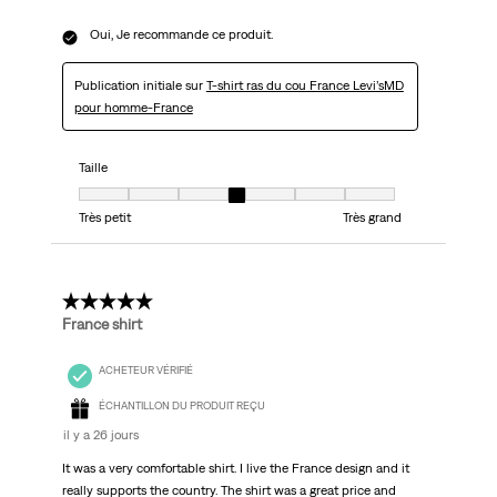
Oui, Je recommande ce produit.
Publication initiale sur
T-shirt ras du cou France Levi’sMD
pour homme-France
Taille
Taille, 4 sur 7, où 1 est égal à Très petit et 7 est égal à Très grand
Très petit
Très grand
5 étoile(s) sur 5.
France shirt
ACHETEUR VÉRIFIÉ
ÉCHANTILLON DU PRODUIT REÇU
il y a 26 jours
It was a very comfortable shirt. I live the France design and it
really supports the country. The shirt was a great price and