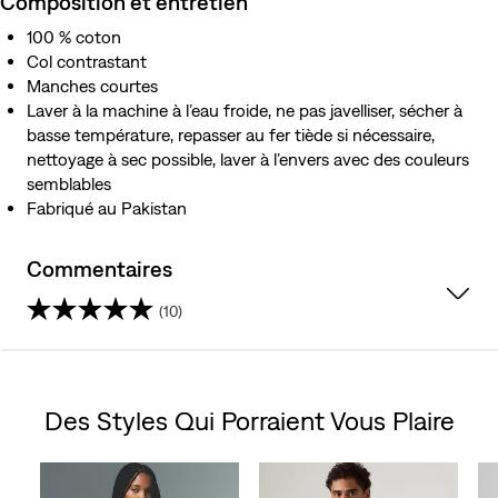
Composition et entretien
100 % coton
Col contrastant
Manches courtes
Laver à la machine à l’eau froide, ne pas javelliser, sécher à
basse température, repasser au fer tiède si nécessaire,
nettoyage à sec possible, laver à l’envers avec des couleurs
semblables
Fabriqué au Pakistan
Commentaires
(10)
4.1
étoile(s)
Des Styles Qui Porraient Vous Plaire
sur
Skip Carousel
5.