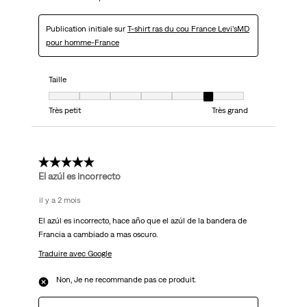
Publication initiale sur
T-shirt ras du cou France Levi’sMD
pour homme-France
Taille
Taille, 6 sur 7, où 1 est égal à Très petit et 7 est égal à Très grand
Très petit
Très grand
1 étoile(s) sur 5.
El azúl es incorrecto
il y a 2 mois
El azúl es incorrecto, hace año que el azúl de la bandera de
Francia a cambiado a mas oscuro.
Traduire avec Google
Non, Je ne recommande pas ce produit.