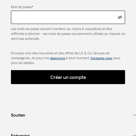
Mot de passe
*
Les mots de passe doivent contenir au moins 8 caractères et être
difficiles à deviner - les mots de passe couramment utilisés ou risqués ne
sont pas autorisés.
Envoyez-moi des nouvelles et des offres de LS & Co. Groupe de
compagnies. Je peux me
à tout moment.
pour
désinscrire
Contactez-nous
plus de détails.
Créer un compte
Soutien
Entreprise