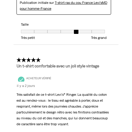
Publication initiale sur
T-shirt ras du cou France Levi’sMD
pour homme-France
Taille
Taille, 5 sur 7, où 1 est égal à Très petit et 7 est égal à Très grand
Très petit
Très grand
4 étoile(s) sur 5.
Un t-shirt confortable avec un joli style vintage
ACHETEUR VÉRIFIÉ
il y a 2 jours
Très satisfait de ce t-shirt Levi's® Ringer. La qualité du coton
est au rendez-vous : le tissu est agréable à porter, doux et
respirant, même lors des journées chaudes. J'apprécie
particulièrement le design rétro avec les finitions contrastées
au niveau du col et des manches, qui lui donnent beaucoup
de caractère sans être trop voyant.