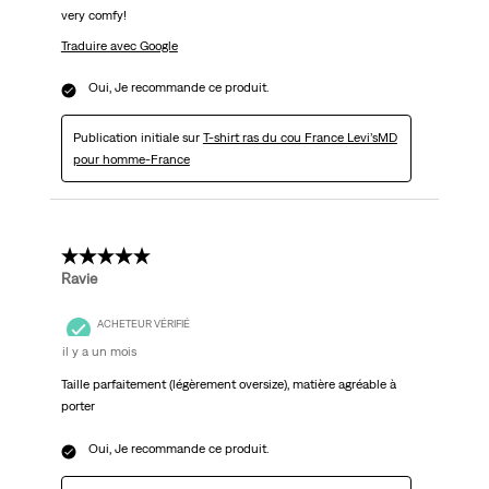
very comfy!
Traduire avec Google
Oui, Je recommande ce produit.
Publication initiale sur
T-shirt ras du cou France Levi’sMD
pour homme-France
5 étoile(s) sur 5.
Ravie
ACHETEUR VÉRIFIÉ
il y a un mois
Taille parfaitement (légèrement oversize), matière agréable à
porter
Oui, Je recommande ce produit.