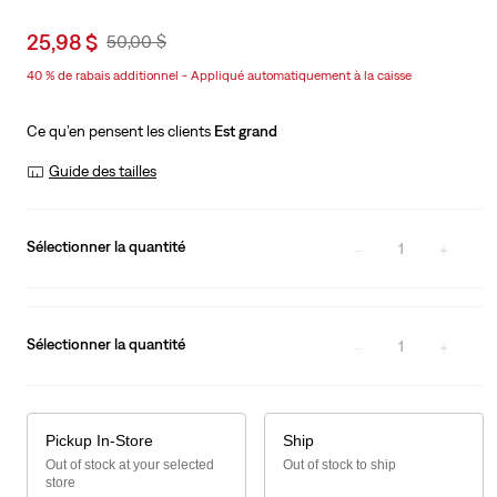
Sale
25,98 $
Original
50,00 $
price
Price
40 % de rabais additionnel - Appliqué automatiquement à la caisse
is
Was
Ce qu’en pensent les clients
Est grand
Guide des tailles
Sélectionner la quantité
1
Sélectionner la quantité
1
Pickup In-Store
Ship
Out of stock at your selected
Out of stock to ship
store