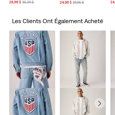
Sale
Original
Sal
Sale
Original
28,98 $
35,00 $
24
24,98 $
29,95 $
Price
Price
Pri
Price
Price
is
was
is
is
was
Les Clients Ont Également Acheté
Skip Carousel