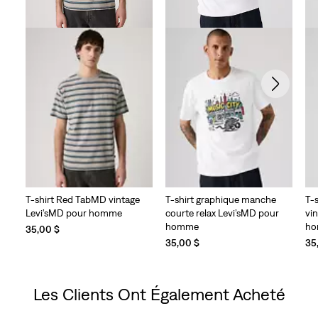
T-shirt Red TabMD vintage
T-shirt graphique manche
T-
Levi’sMD pour homme
courte relax Levi’sMD pour
vi
homme
h
35,00 $
35,00 $
35
Les Clients Ont Également Acheté
Skip Carousel