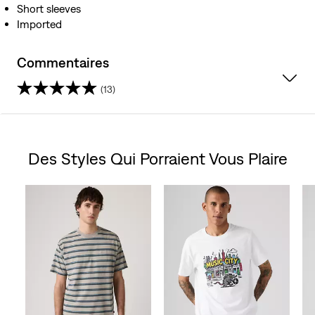
Short sleeves
Imported
Commentaires
(13)
4.6
étoile(s)
Des Styles Qui Porraient Vous Plaire
sur
Skip Carousel
5.
13
évaluations