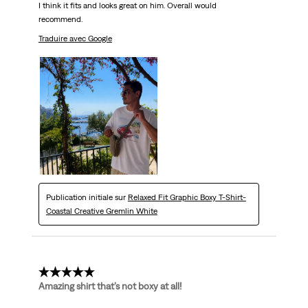
I think it fits and looks great on him. Overall would
recommend.
Traduire avec Google
Publication initiale sur
Relaxed Fit Graphic Boxy T-Shirt-
Coastal Creative Gremlin White
5 étoile(s) sur 5.
Amazing shirt that’s not boxy at all!