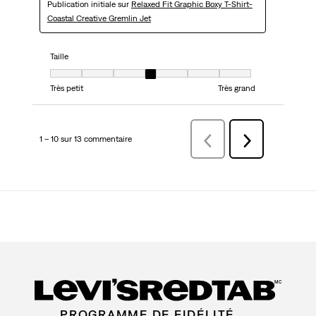
Publication initiale sur
Relaxed Fit Graphic Boxy T-Shirt-
Coastal Creative Gremlin Jet
Taille
Taille, 4 sur 7, où 1 est égal à Très petit et 7 est égal à Très grand
Très petit
Très grand
1 – 10 sur 13 commentaire
Précédentcommentaire
Suivant
commentaire
MC
PROGRAMME DE FIDÉLITÉ