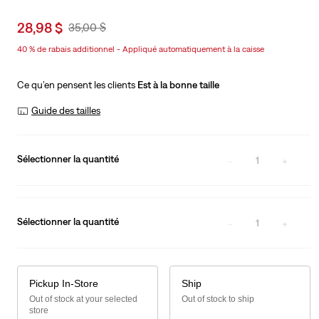
Sale
28,98 $
Original
35,00 $
price
Price
40 % de rabais additionnel - Appliqué automatiquement à la caisse
is
Was
Ce qu’en pensent les clients
Est à la bonne taille
Guide des tailles
Sélectionner la quantité
1
Sélectionner la quantité
1
Pickup In-Store
Ship
Out of stock at your selected
Out of stock to ship
store