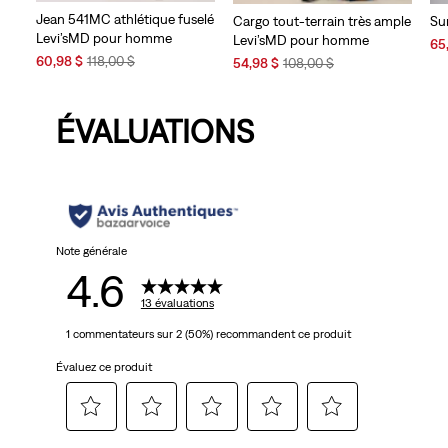
Jean 541MC athlétique fuselé
Cargo tout-terrain très ample
Su
Levi’sMD pour homme
Levi’sMD pour homme
Sal
65
Sale
Original
60,98 $
118,00 $
Sale
Original
Pri
54,98 $
108,00 $
Price
Price
Price
Price
is
is
was
is
was
ÉVALUATIONS
Note générale
4.6
13 évaluations
1 commentateurs sur 2 (50%) recommandent ce produit
Évaluez ce produit
Sélectionnez
Sélectionnez
Sélectionnez
Sélectionnez
Sélectionnez