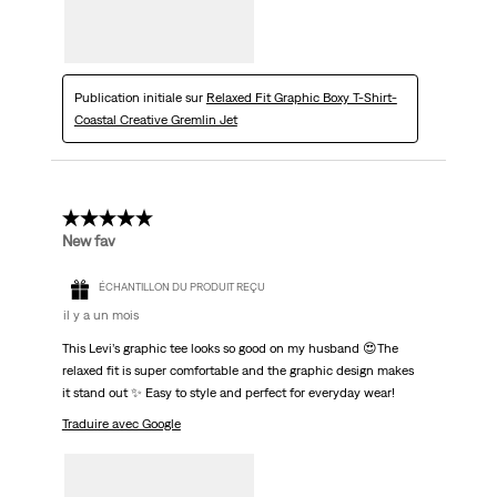
Publication initiale sur
Relaxed Fit Graphic Boxy T-Shirt-
Coastal Creative Gremlin Jet
5 étoile(s) sur 5.
New fav
ÉCHANTILLON DU PRODUIT REÇU
il y a un mois
This Levi’s graphic tee looks so good on my husband 😍The
relaxed fit is super comfortable and the graphic design makes
it stand out ✨ Easy to style and perfect for everyday wear!
Traduire avec Google