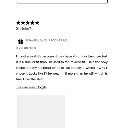
5 étoile(s) sur 5.
Shrinks?
ÉCHANTILLON DU PRODUIT REÇU
il y a un mois
I’m not sure if it’s because it may have shrunk in the dryer but
it is a smaller fit than I’m used to for “relaxed fit.” I like the boxy
shape and my husband tends to like that style, which is why I
chose it. Looks like I’ll be wearing it more than he will, which is
fine. I like the style.
Traduire avec Google