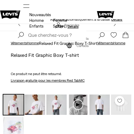
Nouveautés
NS
40 % DE RABAIS ADDITIONNEL SUR LES SOLDES.
Appliqué automatiquement à la caisse.
Détails
Homme
Femme
LE MEILLEUR DE LEVI'SMD – MAINTENANT DANS
Rejoindre
Enfants
Solde
L’APPLI
Détails
maintenant
Rejoindre
maintenant
Canada
Vêtements
Homme
Relaxed Fit Graphic Boxy T-Shirt
Vêtements
Homme
Canada
Relaxed Fit Graphic Boxy T-shirt
Ce produit ne peut être retourné.
Livraison gratuite
pour les membres Red TabMC