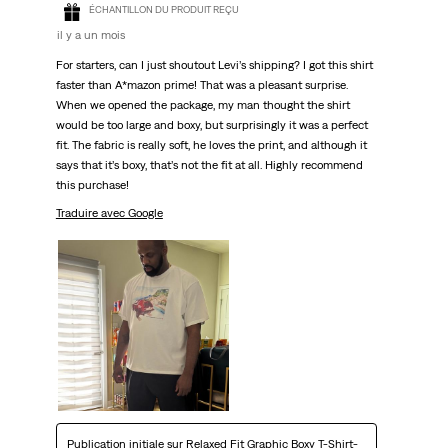
ÉCHANTILLON DU PRODUIT REÇU
il y a un mois
For starters, can I just shoutout Levi’s shipping? I got this shirt
faster than A*mazon prime! That was a pleasant surprise.
When we opened the package, my man thought the shirt
would be too large and boxy, but surprisingly it was a perfect
fit. The fabric is really soft, he loves the print, and although it
says that it’s boxy, that’s not the fit at all. Highly recommend
this purchase!
Traduire avec Google
Publication initiale sur
Relaxed Fit Graphic Boxy T-Shirt-