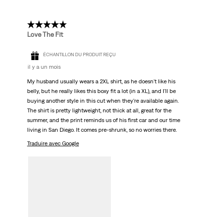
5 étoile(s) sur 5.
Love The Fit
ÉCHANTILLON DU PRODUIT REÇU
il y a un mois
My husband usually wears a 2XL shirt, as he doesn't like his
belly, but he really likes this boxy fit a lot (in a XL), and I'll be
buying another style in this cut when they're available again.
The shirt is pretty lightweight, not thick at all, great for the
summer, and the print reminds us of his first car and our time
living in San Diego. It comes pre-shrunk, so no worries there.
Traduire avec Google