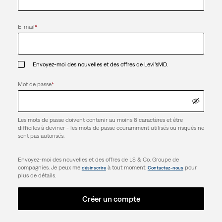
E-mail
*
Envoyez-moi des nouvelles et des offres de Levi’sMD.
Mot de passe
*
Les mots de passe doivent contenir au moins 8 caractères et être
difficiles à deviner - les mots de passe couramment utilisés ou risqués ne
sont pas autorisés.
Envoyez-moi des nouvelles et des offres de LS & Co. Groupe de
compagnies. Je peux me
à tout moment.
pour
désinscrire
Contactez-nous
plus de détails.
Créer un compte