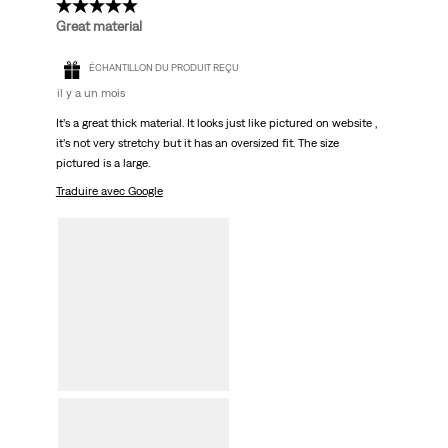
5 étoile(s) sur 5.
Great material
ÉCHANTILLON DU PRODUIT REÇU
il y a un mois
It’s a great thick material. It looks just like pictured on website ,
it’s not very stretchy but it has an oversized fit. The size
pictured is a large.
Traduire avec Google