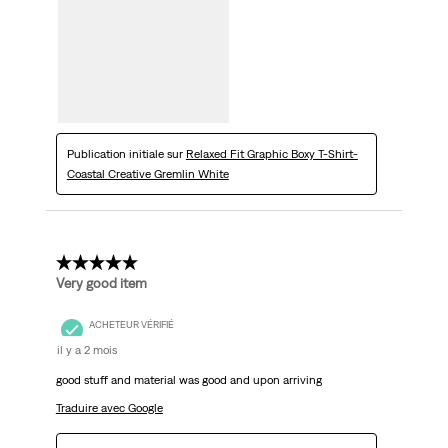
Publication initiale sur
Relaxed Fit Graphic Boxy T-Shirt-
Coastal Creative Gremlin White
5 étoile(s) sur 5.
Very good item
ACHETEUR VÉRIFIÉ
il y a 2 mois
good stuff and material was good and upon arriving
Traduire avec Google