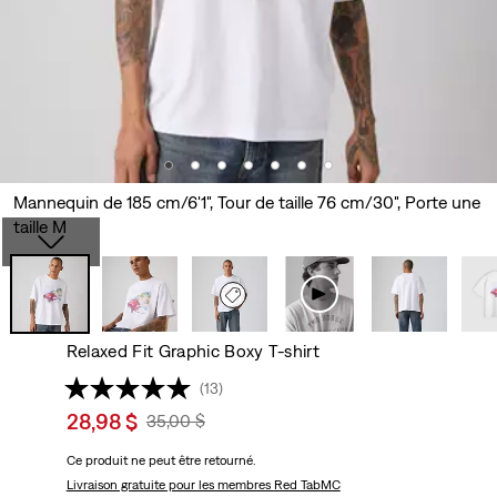
Mannequin de 185 cm/6'1", Tour de taille 76 cm/30", Porte une
taille M
Relaxed Fit Graphic Boxy T-shirt
(13)
Sale
28,98 $
Original
35,00 $
price
Price
Ce produit ne peut être retourné.
is
Was
Livraison gratuite
pour les membres Red TabMC