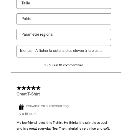
Taille
Poids
Paramètre régional
1
Trier par
Afficher la cote la plus élevée à la plus faible
à
10
1 – 10 sur 13 commentaire
sur
13
commentaire.
5 étoile(s) sur 5.
Great T-Shirt
ÉCHANTILLON DU PRODUIT REÇU
il y a 19 jours
My boyfriend loves this T-shirt. He thinks the print is so cool
and is a great everyday Tee. The material is very nice and soft.