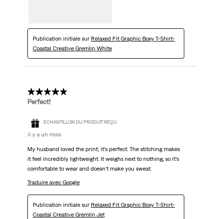
Publication initiale sur
Relaxed Fit Graphic Boxy T-Shirt-
Coastal Creative Gremlin White
5 étoile(s) sur 5.
Perfect!
ÉCHANTILLON DU PRODUIT REÇU
il y a un mois
My husband loved the print; it’s perfect. The stitching makes
it feel incredibly lightweight. It weighs next to nothing, so it’s
comfortable to wear and doesn’t make you sweat.
Traduire avec Google
Publication initiale sur
Relaxed Fit Graphic Boxy T-Shirt-
Coastal Creative Gremlin Jet