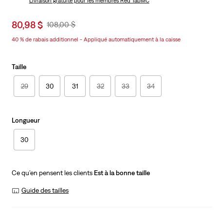
Livraison gratuite
pour les membres Red TabMC
Sale
80,98 $
Original
108,00 $
price
Price
40 % de rabais additionnel - Appliqué automatiquement à la caisse
is
Was
Taille
29
30
31
32
33
34
Longueur
30
Ce qu’en pensent les clients
Est à la bonne taille
Guide des tailles