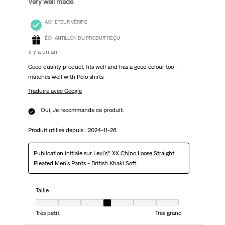
Very well made
ACHETEUR VÉRIFIÉ
ÉCHANTILLON DU PRODUIT REÇU
il y a un an
Good quality product, fits well and has a good colour too -
matches well with Polo shirts
Traduire avec Google
Oui, Je recommande ce produit.
Produit utilisé depuis :
2024-11-26
Publication initiale sur
Levi's® XX Chino Loose Straight
Pleated Men's Pants - British Khaki Soft
Taille
Taille, 4 sur 7, où 1 est égal à Très petit et 7 est égal à Très grand
Très petit
Très grand