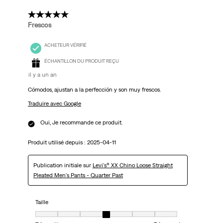
5 étoile(s) sur 5.
Frescos
ACHETEUR VÉRIFIÉ
ÉCHANTILLON DU PRODUIT REÇU
il y a un an
Cómodos, ajustan a la perfección y son muy frescos.
Traduire avec Google
Oui, Je recommande ce produit.
Produit utilisé depuis :
2025-04-11
Publication initiale sur
Levi's® XX Chino Loose Straight
Pleated Men's Pants - Quarter Past
Taille
Taille, 4 sur 7, où 1 est égal à Très petit et 7 est égal à Très grand