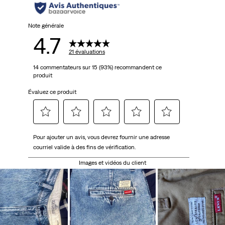
Note générale
4.7
21 évaluations
14 commentateurs sur 15 (93%) recommandent ce
produit
Évaluez ce produit
Sélectionnez
Sélectionnez
Sélectionnez
Sélectionnez
Sélectionnez
Pour ajouter un avis, vous devrez fournir une adresse
pour
pour
pour
pour
pour
courriel valide à des fins de vérification.
évaluer
évaluer
évaluer
évaluer
évaluer
l'article
l'article
l'article
l'article
l'article
Images et vidéos du client
à
à
à
à
à
1
2
3
4
5
étoile.
étoiles.
étoiles.
étoiles.
étoiles.
Cette
Cette
Cette
Cette
Cette
action
action
action
action
action