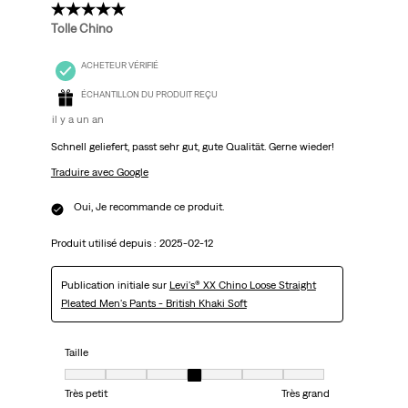
5 étoile(s) sur 5.
Tolle Chino
ACHETEUR VÉRIFIÉ
ÉCHANTILLON DU PRODUIT REÇU
il y a un an
Schnell geliefert, passt sehr gut, gute Qualität. Gerne wieder!
Traduire avec Google
Oui, Je recommande ce produit.
Produit utilisé depuis :
2025-02-12
Publication initiale sur
Levi's® XX Chino Loose Straight
Pleated Men's Pants - British Khaki Soft
Taille
Taille, 4 sur 7, où 1 est égal à Très petit et 7 est égal à Très grand
Très petit
Très grand