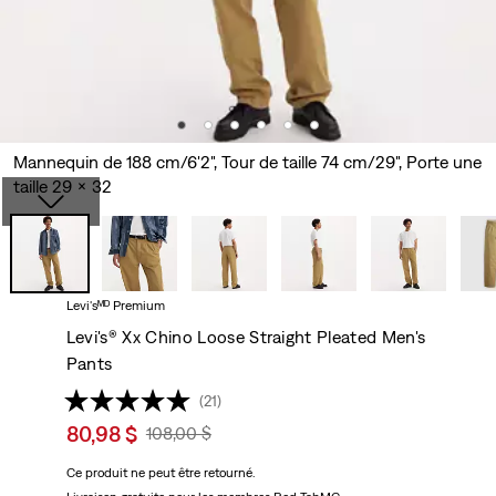
Mannequin de 188 cm/6'2", Tour de taille 74 cm/29", Porte une
taille 29 x 32
Levi'sᴹᴰ Premium
Levi's® Xx Chino Loose Straight Pleated Men's
Pants
(21)
Sale
80,98 $
Original
108,00 $
price
Price
Ce produit ne peut être retourné.
is
Was