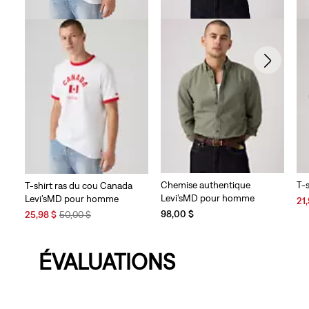
Chemise authentique
T-
T-shirt ras du cou Canada
Levi’sMD pour homme
Levi’sMD pour homme
Sal
21
Pri
Sale
Original
98,00 $
25,98 $
50,00 $
is
Price
Price
is
was
ÉVALUATIONS