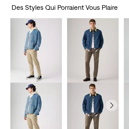
Des Styles Qui Porraient Vous Plaire
sur
Skip Carousel
5.
21
évaluations