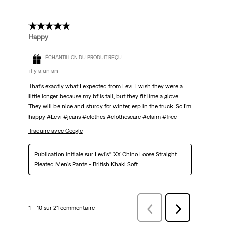
5 étoile(s) sur 5.
Happy
ÉCHANTILLON DU PRODUIT REÇU
il y a un an
That's exactly what I expected from Levi. I wish they were a
little longer because my bf is tall, but they fit lime a glove.
They will be nice and sturdy for winter, esp in the truck. So I'm
happy #Levi #jeans #clothes #clothescare #claim #free
Traduire avec Google
Publication initiale sur
Levi's® XX Chino Loose Straight
Pleated Men's Pants - British Khaki Soft
1 – 10 sur 21 commentaire
Précédentcommentaire
Suivant
commentaire