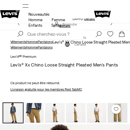
Nouveautés
NDE
LE MEILLEUR DE LEVI'SMD – MAINTENANT DANS
L’APPLI
Détails
Homme
Femme
15 % DE RABAIS SUR VOTRE PREMIÈRE COMMANDE
Rejoindre
Enfants
Solde
Détails
maintenant
Rejoindre
maintenant
Canada
Vêtements
Homme
Pantalons
Levi's® XX Chino Loose Straight Pleated Men
Canada
Vêtements
Homme
Pantalons
Levi'sᴹᴰ Premium
Levi's® Xx Chino Loose Straight Pleated Men's Pants
Ce produit ne peut être retourné.
Livraison gratuite
pour les membres Red TabMC