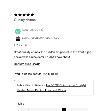
5 étoile(s) sur 5.
Quality chinos.
ACHETEUR VÉRIFIÉ
ÉCHANTILLON DU PRODUIT REÇU
il y a un an
Great quality chinos, the hidden zip pocket in the front right
pocket was a nice detail I didn't know about.
Traduire avec Google
Produit utilisé depuis :
2025-01-19
Publication initiale sur
Levi's® XX Chino Loose Straight
Pleated Men's Pants - Four Leaf Clover
Taille
Taille, 5 sur 7, où 1 est égal à Très petit et 7 est égal à Très grand