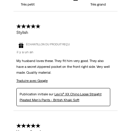
Très petit
Très grand
5 étoile(s) sur 5.
Stylish
ÉCHANTILLON DU PRODUIT REÇU
il y a un an
My husband loves these. They fit him very good. They also
have a secret zippered pocket on the front right side. Very well
made. Quality material.
Traduire avec Google
Publication initiale sur
Levi's® XX Chino Loose Straight
Pleated Men's Pants - British Khaki Soft
5 étoile(s) sur 5.