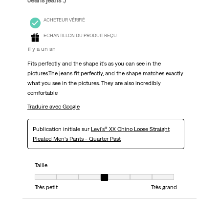
ACHETEUR VÉRIFIÉ
ÉCHANTILLON DU PRODUIT REÇU
il y a un an
Fits perfectly and the shape it's as you can see in the
pictures.The jeans fit perfectly, and the shape matches exactly
what you see in the pictures. They are also incredibly
comfortable
Traduire avec Google
Publication initiale sur
Levi's® XX Chino Loose Straight
Pleated Men's Pants - Quarter Past
Taille
Taille, 4 sur 7, où 1 est égal à Très petit et 7 est égal à Très grand
Très petit
Très grand