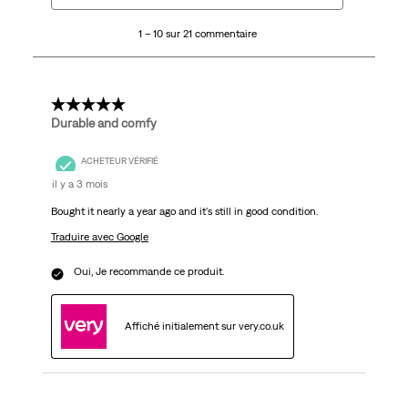
10
1 – 10 sur 21 commentaire
sur
21
commentaire.
5 étoile(s) sur 5.
Durable and comfy
ACHETEUR VÉRIFIÉ
il y a 3 mois
Bought it nearly a year ago and it's still in good condition.
Traduire avec Google
Oui, Je recommande ce produit.
Affiché initialement sur very.co.uk