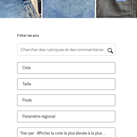
ouvrira
ouvrira
ouvrira
ouvrira
ouvrira
le
le
le
le
le
formulaire
formulaire
formulaire
formulaire
formulaire
de
de
de
de
de
soumission.
soumission.
soumission.
soumission.
soumission.
Filtrer les avis
Zone de recherche de sujet et d'avis
Cote
Taille
Poids
Paramètre régional
1
Trier par
Afficher la cote la plus élevée à la plus faible
à