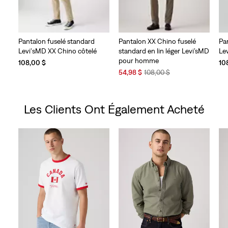
Pantalon fuselé standard
Pantalon XX Chino fuselé
Pa
Levi'sMD XX Chino côtelé
standard en lin léger Levi’sMD
Le
pour homme
108,00 $
10
Sale
Original
54,98 $
108,00 $
Price
Price
is
was
Les Clients Ont Également Acheté
Skip Carousel