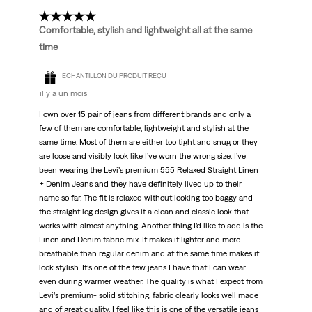
5 étoile(s) sur 5.
Comfortable, stylish and lightweight all at the same
time
ÉCHANTILLON DU PRODUIT REÇU
il y a un mois
I own over 15 pair of jeans from different brands and only a
few of them are comfortable, lightweight and stylish at the
same time. Most of them are either too tight and snug or they
are loose and visibly look like I’ve worn the wrong size. I’ve
been wearing the Levi’s premium 555 Relaxed Straight Linen
+ Denim Jeans and they have definitely lived up to their
name so far. The fit is relaxed without looking too baggy and
the straight leg design gives it a clean and classic look that
works with almost anything. Another thing I’d like to add is the
Linen and Denim fabric mix. It makes it lighter and more
breathable than regular denim and at the same time makes it
look stylish. It’s one of the few jeans I have that I can wear
even during warmer weather. The quality is what I expect from
Levi’s premium- solid stitching, fabric clearly looks well made
and of great quality. I feel like this is one of the versatile jeans