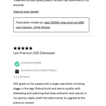
These are the best quality jeans I've ever had recommend it to
anybody
Traduire avec Google
Publication initiale sur
Jean 555MC relax droit Levi’sMD
pour homme - Style Tension
5 étoile(s) sur 5.
Levi Premium 555 Distressed
ACHETEUR VÉRIFIÉ
ÉCHANTILLON DU PRODUIT REÇU
il y a 20 jours
555, great cut for people with a larger seat while not being
baggy in the legs. Robust build and denim quality with
distressing and patching that looks authentic and natural. In
my opinion, easily worth the extra money to upgrade to the
premium version.