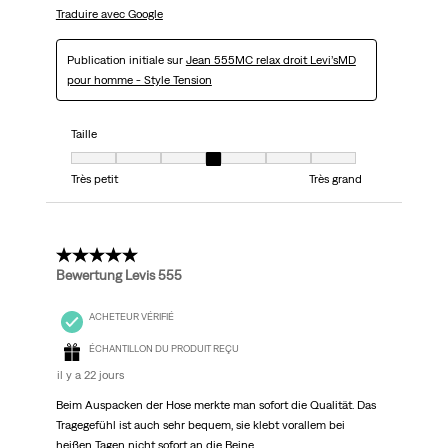
Traduire avec Google
Publication initiale sur
Jean 555MC relax droit Levi’sMD
pour homme - Style Tension
Taille
Taille, 4 sur 7, où 1 est égal à Très petit et 7 est égal à Très grand
Très petit
Très grand
5 étoile(s) sur 5.
Bewertung Levis 555
ACHETEUR VÉRIFIÉ
ÉCHANTILLON DU PRODUIT REÇU
il y a 22 jours
Beim Auspacken der Hose merkte man sofort die Qualität. Das
Tragegefühl ist auch sehr bequem, sie klebt vorallem bei
heißen Tagen nicht sofort an die Beine.