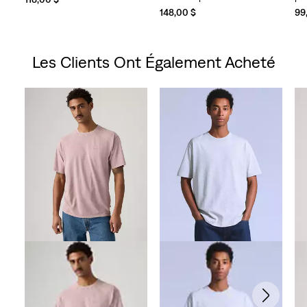
148,00 $
99
Les Clients Ont Également Acheté
Skip Carousel