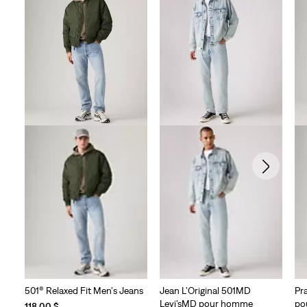
501® Relaxed Fit Men's Jeans
Jean L’Original 501MD
Pr
Levi’sMD pour homme
po
118,00 $