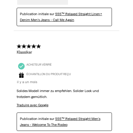
Publication initiale sur
555™ Relaxed Straight Linen+
Denim Men's Jeans - Call Me Again
5 étoile(s) sur 5.
Klassiker
ACHETEUR VÉRIFIÉ
ÉCHANTILLON DU PRODUIT REÇU
il y a un mois
Solides Modell immer zu empfehlen. Solider Look und
trotzdem gemütlich.
Traduire avec Google
Publication initiale sur
555™ Relaxed Straight Men's
Jeans - Welcome To The Rodeo