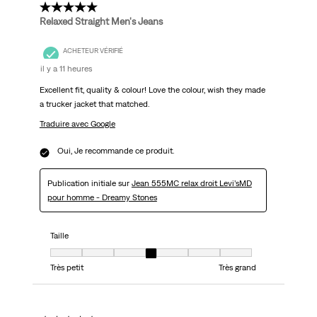
5 étoile(s) sur 5.
Relaxed Straight Men's Jeans
ACHETEUR VÉRIFIÉ
il y a 11 heures
Excellent fit, quality & colour! Love the colour, wish they made
a trucker jacket that matched.
Traduire avec Google
Oui, Je recommande ce produit.
Publication initiale sur
Jean 555MC relax droit Levi’sMD
pour homme - Dreamy Stones
Taille
Taille, 4 sur 7, où 1 est égal à Très petit et 7 est égal à Très grand
Très petit
Très grand