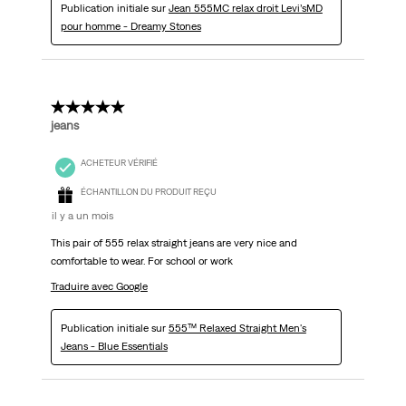
Publication initiale sur
Jean 555MC relax droit Levi’sMD
pour homme - Dreamy Stones
5 étoile(s) sur 5.
jeans
ACHETEUR VÉRIFIÉ
ÉCHANTILLON DU PRODUIT REÇU
il y a un mois
This pair of 555 relax straight jeans are very nice and
comfortable to wear. For school or work
Traduire avec Google
Publication initiale sur
555™ Relaxed Straight Men's
Jeans - Blue Essentials