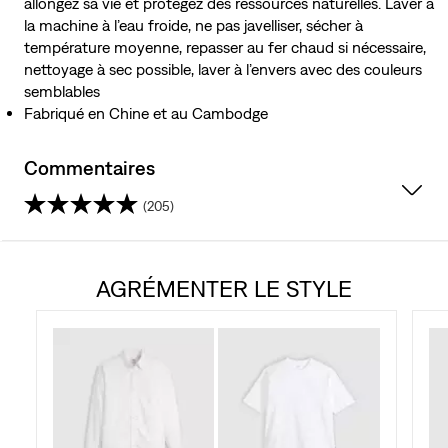
allongez sa vie et protégez des ressources naturelles. Laver à
la machine à l’eau froide, ne pas javelliser, sécher à
température moyenne, repasser au fer chaud si nécessaire,
nettoyage à sec possible, laver à l’envers avec des couleurs
semblables
Fabriqué en Chine et au Cambodge
Commentaires
(205)
4.5
étoile(s)
AGRÉMENTER LE STYLE
sur
5.
205
évaluations