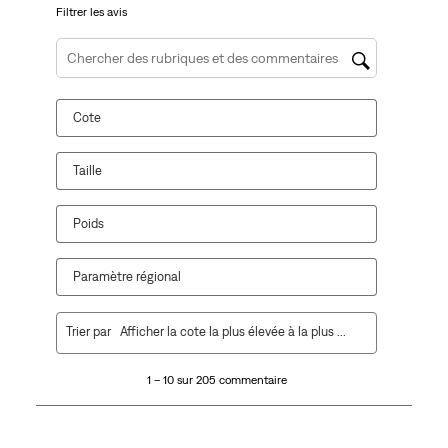
Filtrer les avis
Zone de recherche de sujet et d'avis
Cote
Taille
Poids
Paramètre régional
1
Trier par
Afficher la cote la plus élevée à la plus faible
à
10
1 – 10 sur 205 commentaire
sur
205
commentaire.