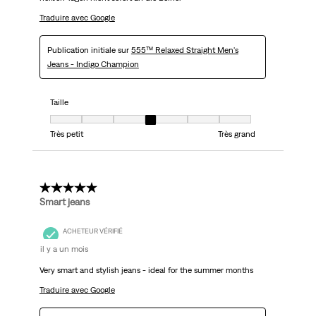
Traduire avec Google
Publication initiale sur
555™ Relaxed Straight Men's
Jeans - Indigo Champion
Taille
Taille, 4 sur 7, où 1 est égal à Très petit et 7 est égal à Très grand
Très petit
Très grand
5 étoile(s) sur 5.
Smart jeans
ACHETEUR VÉRIFIÉ
il y a un mois
Very smart and stylish jeans - ideal for the summer months
Traduire avec Google