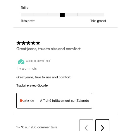
Taille
Taille, 4 sur 7, où 1 est égal à Très petit et 7 est égal à Très grand
Très petit
Très grand
5 étoile(s) sur 5.
Great jeans, true to size and comfort.
ACHETEUR VÉRIFIÉ
il y a un mois
Great jeans, true to size and comfort.
Traduire avec Google
Affiché initialement sur Zalando
1 – 10 sur 205 commentaire
Précédentcommentaire
Suivant