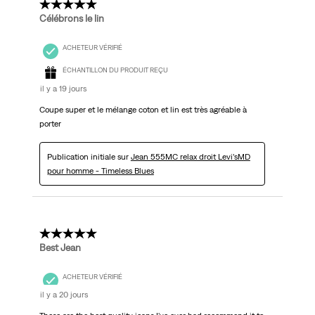
5 étoile(s) sur 5.
Célébrons le lin
ACHETEUR VÉRIFIÉ
ÉCHANTILLON DU PRODUIT REÇU
il y a 19 jours
Coupe super et le mélange coton et lin est très agréable à
porter
Publication initiale sur
Jean 555MC relax droit Levi’sMD
pour homme - Timeless Blues
5 étoile(s) sur 5.
Best Jean
ACHETEUR VÉRIFIÉ
il y a 20 jours