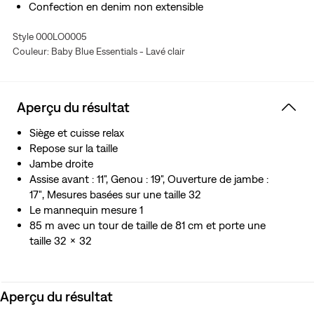
Confection en denim non extensible
Ce vêtement est conçu pour être réutilisé ou recyclé
Style 000LO0005
H2O À LA GOUTTE : Ce vêtement est produit en
Couleur: Baby Blue Essentials - Lavé clair
recyclant l’eau, ce qui nous aide à réduire notre impact
sur une ressource limitée.
Aperçu du résultat
Siège et cuisse relax
Repose sur la taille
Jambe droite
Assise avant : 11", Genou : 19", Ouverture de jambe :
17″, Mesures basées sur une taille 32
Le mannequin mesure 1
85 m avec un tour de taille de 81 cm et porte une
taille 32 x 32
Aperçu du résultat