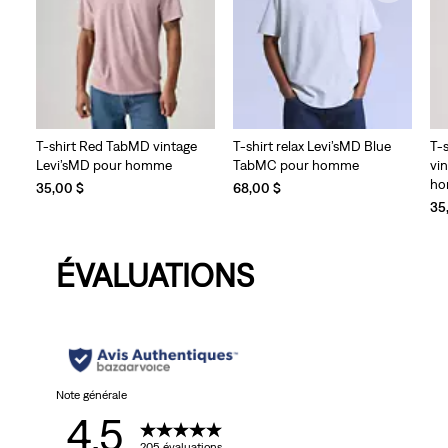
T-shirt Red TabMD vintage
T-shirt relax Levi’sMD Blue
T-
Levi’sMD pour homme
TabMC pour homme
vi
h
35,00 $
68,00 $
35
ÉVALUATIONS
Note générale
4.5
205 évaluations