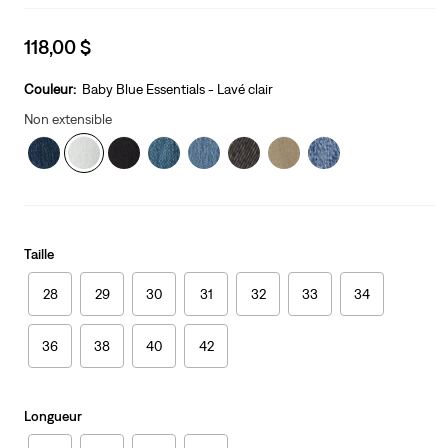
Sale
118,00 $
price
is
Couleur:
Baby Blue Essentials - Lavé clair
Non extensible
Taille
28
29
30
31
32
33
34
36
38
40
42
Longueur