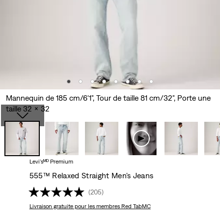
Mannequin de 185 cm/6'1", Tour de taille 81 cm/32", Porte une
taille 32 x 32
Levi'sᴹᴰ Premium
555™ Relaxed Straight Men's Jeans
(205)
Livraison gratuite
pour les membres Red TabMC