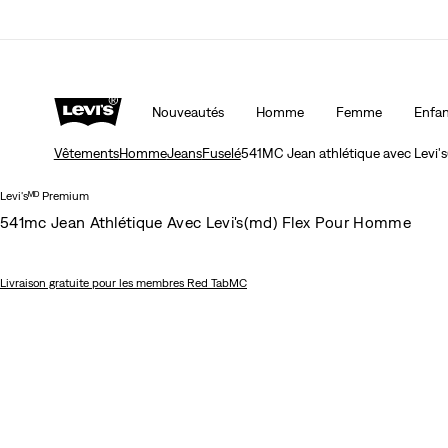
15 % DE RABAIS SUR VOTRE PREMIÈRE COMMAND
Nouveautés
Homme
Femme
Enfan
Vêtements
Homme
Jeans
Fuselé
541MC Jean athlétique avec Levi
Levi'sᴹᴰ Premium
541mc Jean Athlétique Avec Levi's(md) Flex Pour Homme
Livraison gratuite
pour les membres Red TabMC