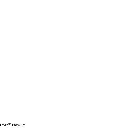
Levi'sᴹᴰ Premium