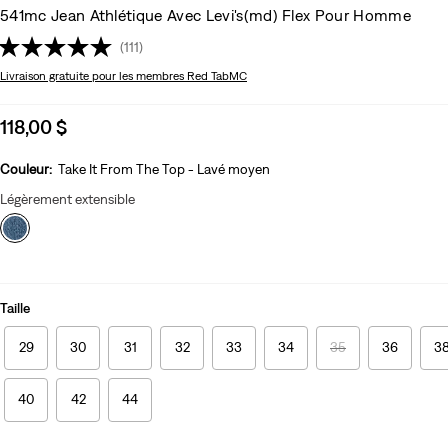
541mc Jean Athlétique Avec Levi's(md) Flex Pour Homme
(111)
Livraison gratuite
pour les membres Red TabMC
Sale
118,00 $
price
is
Couleur:
Take It From The Top - Lavé moyen
Légèrement extensible
Taille
29
30
31
32
33
34
35
36
3
40
42
44