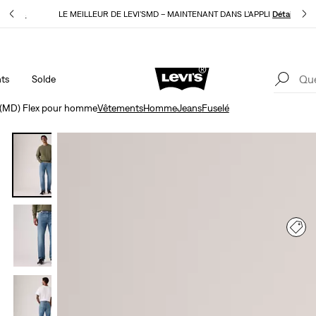
E
Détails
LE MEILLEUR DE LEVI'SMD – MAINTENANT DANS L’APPLI
Détails
ts
Solde
15 % DE RABAIS SUR VOTRE PREMIÈRE COMMANDE
Détails
LE
's(MD) Flex pour homme
Vêtements
Homme
Jeans
Fuselé