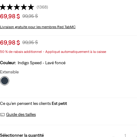
(1368)
Sale
69,98 $
Original
99,95 $
price
Price
Livraison gratuite
pour les membres Red TabMC
is
Was
Sale
69,98 $
Original
99,95 $
price
Price
50 % de rabais additionnel - Appliqué automatiquement à la caisse
is
Was
Couleur:
Indigo Speed - Lavé foncé
Extensible
Ce qu’en pensent les clients
Est petit
Guide des tailles
Sélectionner la quantité
1