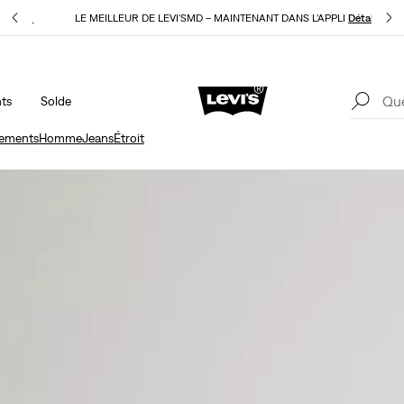
E
Détails
LE MEILLEUR DE LEVI'SMD – MAINTENANT DANS L’APPLI
Détails
ts
Solde
15 % DE RABAIS SUR VOTRE PREMIÈRE COMMANDE
Détails
LE
ements
Homme
Jeans
Étroit