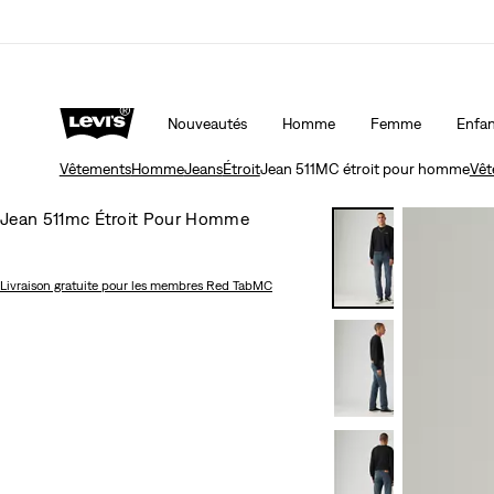
15 % DE RABAIS SUR VOTRE PREMIÈRE COMMAND
Nouveautés
Homme
Femme
Enfan
Vêtements
Homme
Jeans
Étroit
Jean 511MC étroit pour homme
Vêt
Jean 511mc Étroit Pour Homme
Livraison gratuite
pour les membres Red TabMC