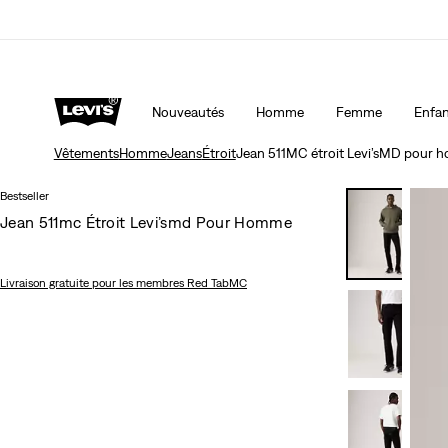
15 % DE RABAIS SUR VOTRE PREMIÈRE COMMAND
Nouveautés
Homme
Femme
Enfan
Vêtements
Homme
Jeans
Étroit
Jean 511MC étroit Levi’sMD pour
Bestseller
Jean 511mc Étroit Levi’smd Pour Homme
Livraison gratuite
pour les membres Red TabMC