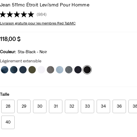
Jean 511mc Étroit Levi’smd Pour Homme
(984)
Livraison gratuite
pour les membres Red TabMC
Sale
118,00 $
price
is
Couleur:
Sta-Black - Noir
Légèrement extensible
Taille
28
29
30
31
32
33
34
36
3
40