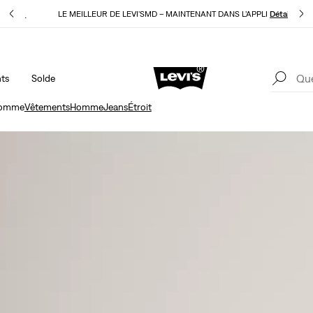
E
Détails
LE MEILLEUR DE LEVI'SMD – MAINTENANT DANS L’APPLI
Détails
ts
Solde
15 % DE RABAIS SUR VOTRE PREMIÈRE COMMANDE
Détails
LE
 homme
Vêtements
Homme
Jeans
Étroit