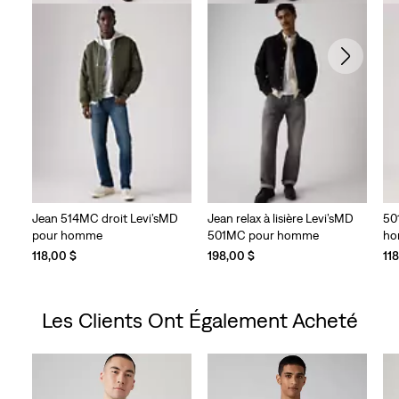
Jean 514MC droit Levi’sMD
Jean relax à lisière Levi’sMD
50
pour homme
501MC pour homme
h
118,00 $
198,00 $
11
Les Clients Ont Également Acheté
Skip Carousel