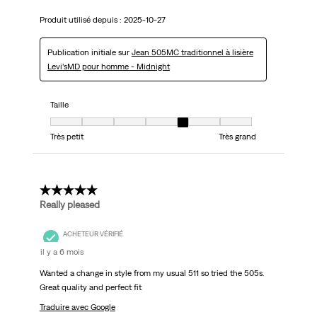
Produit utilisé depuis :
2025-10-27
Publication initiale sur
Jean 505MC traditionnel à lisière
Levi’sMD pour homme - Midnight
Taille
Taille, 5 sur 7, où 1 est égal à Très petit et 7 est égal à Très grand
Très petit
Très grand
5 étoile(s) sur 5.
Really pleased
ACHETEUR VÉRIFIÉ
il y a 6 mois
Wanted a change in style from my usual 511 so tried the 505s.
Great quality and perfect fit
Traduire avec Google