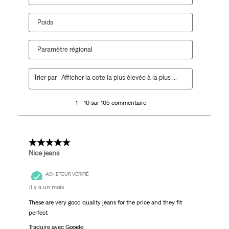
Poids
Paramètre régional
1
Trier par
Afficher la cote la plus élevée à la plus faible
à
10
1 – 10 sur 105 commentaire
sur
105
commentaire.
5 étoile(s) sur 5.
Nice jeans
ACHETEUR VÉRIFIÉ
il y a un mois
These are very good quality jeans for the price and they fit
perfect
Traduire avec Google