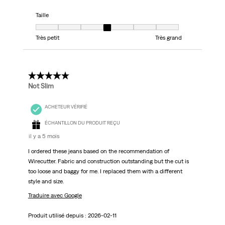
Taille
Taille, 4 sur 7, où 1 est égal à Très petit et 7 est égal à Très grand
Très petit
Très grand
5 étoile(s) sur 5.
Not Slim
ACHETEUR VÉRIFIÉ
ÉCHANTILLON DU PRODUIT REÇU
il y a 5 mois
I ordered these jeans based on the recommendation of
Wirecutter. Fabric and construction outstanding but the cut is
too loose and baggy for me. I replaced them with a different
style and size.
Traduire avec Google
Produit utilisé depuis :
2026-02-11