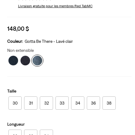
Livraison gratuite
pour les membres Red TabMC
Sale
148,00 $
price
is
Couleur:
Gotta Be There - Lavé clair
Non extensible
Taille
30
31
32
33
34
36
38
Longueur