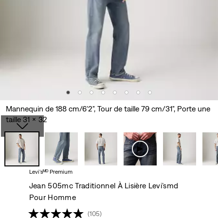
Mannequin de 188 cm/6'2", Tour de taille 79 cm/31", Porte une
taille 31 x 32
Levi'sᴹᴰ Premium
Jean 505mc Traditionnel À Lisière Levi’smd
Pour Homme
(105)