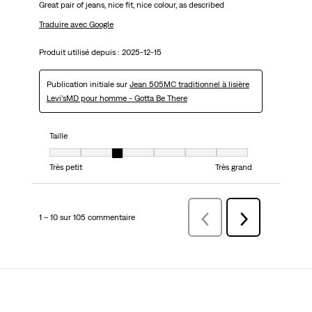
Great pair of jeans, nice fit, nice colour, as described
Traduire avec Google
Produit utilisé depuis :
2025-12-15
Publication initiale sur
Jean 505MC traditionnel à lisière
Levi’sMD pour homme - Gotta Be There
Taille
Taille, 3 sur 7, où 1 est égal à Très petit et 7 est égal à Très grand
Très petit
Très grand
1 – 10 sur 105 commentaire
Précédentcommentaire
Suivant
commentaire