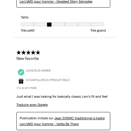
Levi’sMD pour homme - Greatest Story Selvedge
Taille
Taille, 3 sur 7, où 1 est égal à Très petit et 7 est égal à Très grand
Très petit
Très grand
5 étoile(s) sur 5.
New favorite
ACHETEUR VÉRIFIÉ
ÉCHANTILLON DU PRODUIT REÇU
il y a un mois
Just what I was looking for basically classic Levi’s fit and feel
Traduire avec Google
Publication initiale sur
Jean 505MC traditionnel à lisière
Levi’sMD pour homme - Gotta Be There