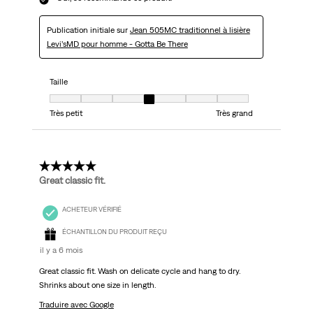
Publication initiale sur
Jean 505MC traditionnel à lisière
Levi’sMD pour homme - Gotta Be There
Taille
Taille, 4 sur 7, où 1 est égal à Très petit et 7 est égal à Très grand
Très petit
Très grand
5 étoile(s) sur 5.
Great classic fit.
ACHETEUR VÉRIFIÉ
ÉCHANTILLON DU PRODUIT REÇU
il y a 6 mois
Great classic fit. Wash on delicate cycle and hang to dry.
Shrinks about one size in length.
Traduire avec Google