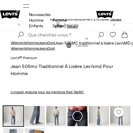
Nouveautés
NS
40 % DE RABAIS ADDITIONNEL SUR LES SOLDES.
Appliqué automatiquement à la caisse.
Détails
Homme
Femme
LE MEILLEUR DE LEVI'SMD – MAINTENANT DANS
Rejoindre
Enfants
Solde
L’APPLI
Détails
maintenant
Rejoindre
maintenant
Canada
Vêtements
Homme
Jeans
Droit
Jean 505MC traditionnel à lisière Levi’sM
Canada
Vêtements
Homme
Jeans
Droit
Levi'sᴹᴰ Premium
Jean 505mc Traditionnel À Lisière Levi’smd Pour
Homme
Livraison gratuite
pour les membres Red TabMC