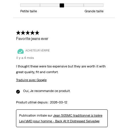
Taille, 3 sur 5, où 1 est égal à Petite taille et 5 est égal à Grande taille
Petite taille
Grande taille
5 étoile(s) sur 5.
Favorite jeans ever
ACHETEUR VÉRIFIÉ
il y a 4 mois
I thought these were too expensive but they are worth it with
great quality, fit and comfort.
Traduire avec Google
Oui, Je recommande ce produit.
Produit utilisé depuis :
2026-03-12
Publication initiale sur
Jean 505MC traditionnel à lisière
Levi’sMD pour homme - Back At It Distressed Selvedge