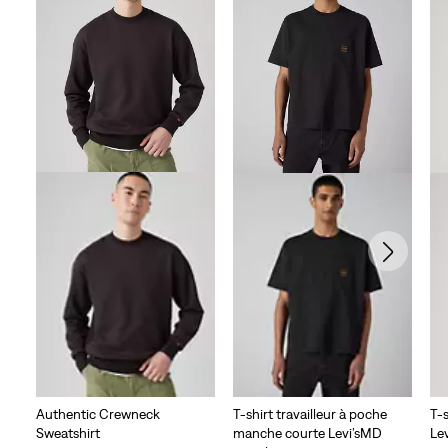
Authentic Crewneck
T-shirt travailleur à poche
T-
Sweatshirt
manche courte Levi’sMD
Le