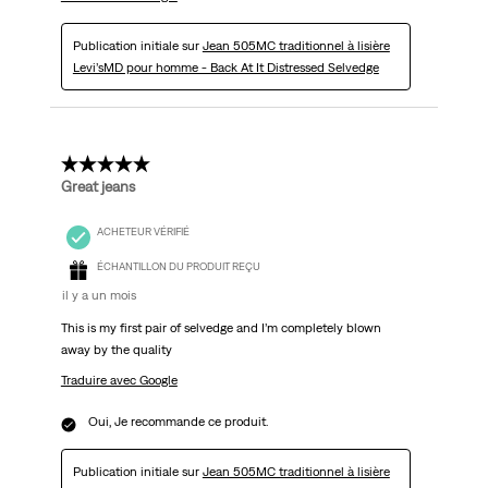
Publication initiale sur
Jean 505MC traditionnel à lisière
Levi’sMD pour homme - Back At It Distressed Selvedge
5 étoile(s) sur 5.
Great jeans
ACHETEUR VÉRIFIÉ
ÉCHANTILLON DU PRODUIT REÇU
il y a un mois
This is my first pair of selvedge and I’m completely blown
away by the quality
Traduire avec Google
Oui, Je recommande ce produit.
Publication initiale sur
Jean 505MC traditionnel à lisière