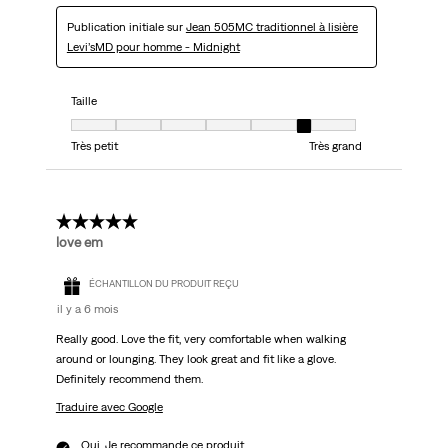
Publication initiale sur
Jean 505MC traditionnel à lisière
Levi’sMD pour homme - Midnight
Taille
Taille, 6 sur 7, où 1 est égal à Très petit et 7 est égal à Très grand
Très petit
Très grand
5 étoile(s) sur 5.
love em
ÉCHANTILLON DU PRODUIT REÇU
il y a 6 mois
Really good. Love the fit, very comfortable when walking
around or lounging. They look great and fit like a glove.
Definitely recommend them.
Traduire avec Google
Oui, Je recommande ce produit.