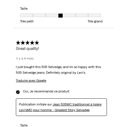
Taille
Taille, 4 sur 7, où 1 est égal à Très petit et 7 est égal à Très grand
Très petit
Très grand
5 étoile(s) sur 5.
Great quality!
il y a 4 mois
I just bought this 505 Selvedge, and Im so happy with this
505 Selvedge jeans. Definitely original by Levi’s.
Traduire avec Google
Oui, Je recommande ce produit.
Publication initiale sur
Jean 505MC traditionnel à lisière
Levi’sMD pour homme - Greatest Story Selvedge
Taille