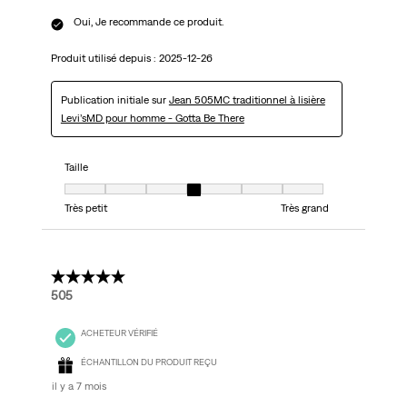
Oui, Je recommande ce produit.
Produit utilisé depuis :
2025-12-26
Publication initiale sur
Jean 505MC traditionnel à lisière
Levi’sMD pour homme - Gotta Be There
Taille
Taille, 4 sur 7, où 1 est égal à Très petit et 7 est égal à Très grand
Très petit
Très grand
5 étoile(s) sur 5.
505
ACHETEUR VÉRIFIÉ
ÉCHANTILLON DU PRODUIT REÇU
il y a 7 mois