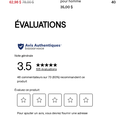
pour homme
Sale
Original
62,98 $
78,00 $
40
Price
Price
35,00 $
is
was
ÉVALUATIONS
Note générale
3.5
105 évaluations
46 commentateurs sur 73 (63%) recommandent ce
produit
Évaluez ce produit
Sélectionnez
Sélectionnez
Sélectionnez
Sélectionnez
Sélectionnez
Pour ajouter un avis, vous devrez fournir une adresse
pour
pour
pour
pour
pour