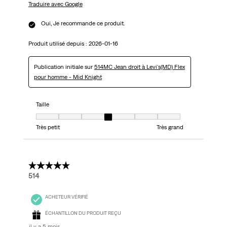
Traduire avec Google
Oui, Je recommande ce produit.
Produit utilisé depuis :
2026-01-16
Publication initiale sur
514MC Jean droit à Levi's(MD) Flex
pour homme - Mid Knight
Taille
Taille, 4 sur 7, où 1 est égal à Très petit et 7 est égal à Très grand
Très petit
Très grand
5 étoile(s) sur 5.
514
ACHETEUR VÉRIFIÉ
ÉCHANTILLON DU PRODUIT REÇU
il y a 5 mois