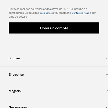
Envoyez-moi des nouvelles et des offres de LS & Co. Groupe de
compagnies. Je peux me
à tout moment.
pour
désinscrire
Contactez-nous
plus de détails.
Créer un compte
Soutien
Entreprise
Magasin
Nos marque