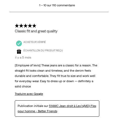
10
1 – 10 sur 110 commentaire
sur
110
commentaire.
5 étoile(s) sur 5.
Classic fit and great quality
ACHETEUR VÉRIFIÉ
ÉCHANTILLON DU PRODUIT REÇU
il y a 5 mois
[Employee of levis] These jeans are a classic for a reason. The
straight fit looks clean and timeless, and the denim feels
durable and comfortable. They fit true to size and work well
for everyday wear. Easy to dress up or down — definitely a
solid choice
Traduire avec Google
Publication initiale sur
514MC Jean droit à Levi's(MD) Flex
pour homme - Better Friends