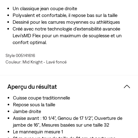
Un classique jean coupe droite
Polyvalent et confortable, il repose bas sur la taille
Dessiné pour les carrures moyennes ou athlétiques
Créé avec notre technologie d’extensibilité avancée
Levi'sMD Flex pour un maximum de souplesse et un
confort optimal.
H2O À LA GOUTTE : Ce vêtement est produit en
Style 005141616
recyclant l’eau, ce qui nous aide à réduire notre impact
Couleur: Mid Knight - Lavé foncé
sur une ressource limitée.
Aperçu du résultat
Cuisse coupe traditionnelle
Repose sous la taille
Jambe droite
Assise avant : 10 1/4", Genou de 17 1/2", Ouverture de
jambe de 16″, Mesures basées sur une taille 32
Le mannequin mesure 1