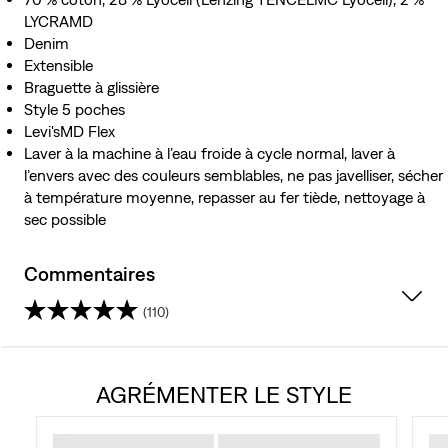
LYCRAMD
Denim
Extensible
Braguette à glissière
Style 5 poches
Levi'sMD Flex
Laver à la machine à l’eau froide à cycle normal, laver à
l’envers avec des couleurs semblables, ne pas javelliser, sécher
à température moyenne, repasser au fer tiède, nettoyage à
sec possible
Commentaires
(110)
3.8
étoile(s)
AGRÉMENTER LE STYLE
sur