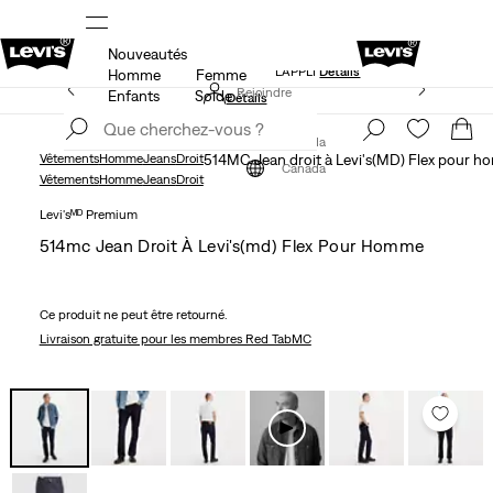
Nouveautés
NDE
LE MEILLEUR DE LEVI'SMD – MAINTENANT DANS
L’APPLI
Détails
Homme
Femme
15 % DE RABAIS SUR VOTRE PREMIÈRE COMMANDE
Rejoindre
Enfants
Solde
Détails
maintenant
Rejoindre
maintenant
Canada
Vêtements
Homme
Jeans
Droit
514MC Jean droit à Levi's(MD) Flex pour 
Canada
Vêtements
Homme
Jeans
Droit
Levi'sᴹᴰ Premium
514mc Jean Droit À Levi's(md) Flex Pour Homme
Ce produit ne peut être retourné.
Livraison gratuite
pour les membres Red TabMC