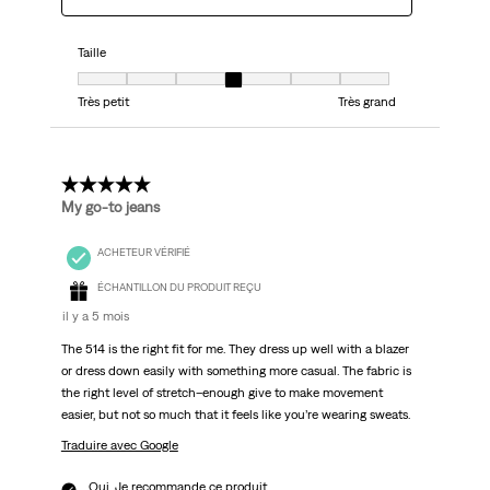
Taille
Taille, 4 sur 7, où 1 est égal à Très petit et 7 est égal à Très grand
Très petit
Très grand
5 étoile(s) sur 5.
My go-to jeans
ACHETEUR VÉRIFIÉ
ÉCHANTILLON DU PRODUIT REÇU
il y a 5 mois
The 514 is the right fit for me. They dress up well with a blazer
or dress down easily with something more casual. The fabric is
the right level of stretch–enough give to make movement
easier, but not so much that it feels like you’re wearing sweats.
Traduire avec Google
Oui, Je recommande ce produit.