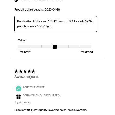
Produit utilisé depuis :
2026-01-18
Publication initiale sur
514MC Jean droit à Levi's(MD) Flex
pour homme - Mid Knight
Taille
Taille, 4 sur 7, où 1 est égal à Très petit et 7 est égal à Très grand
Très petit
Très grand
5 étoile(s) sur 5.
Awesome jeans
ACHETEUR VÉRIFIÉ
ÉCHANTILLON DU PRODUIT REÇU
il y a 5 mois
Excellent fit great quality love the color looks awesome