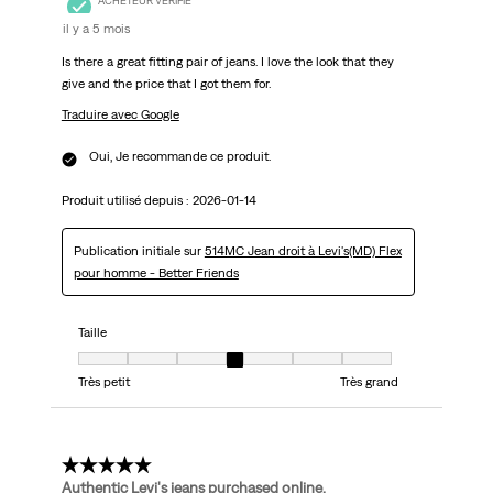
ACHETEUR VÉRIFIÉ
il y a 5 mois
Is there a great fitting pair of jeans. I love the look that they
give and the price that I got them for.
Traduire avec Google
Oui, Je recommande ce produit.
Produit utilisé depuis :
2026-01-14
Publication initiale sur
514MC Jean droit à Levi's(MD) Flex
pour homme - Better Friends
Taille
Taille, 4 sur 7, où 1 est égal à Très petit et 7 est égal à Très grand
Très petit
Très grand
5 étoile(s) sur 5.
Authentic Levi's jeans purchased online.