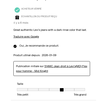
ACHETEUR VÉRIFIÉ
ÉCHANTILLON DU PRODUIT REÇU
il y a 6 mois
Great authentic Levi's jeans with a dark rinse color that last.
Traduire avec Google
Oui, Je recommande ce produit.
Produit utilisé depuis :
2026-01-09
Publication initiale sur
514MC Jean droit à Levi's(MD) Flex
pour homme - Mid Knight
Taille
Taille, 5 sur 7, où 1 est égal à Très petit et 7 est égal à Très grand
Très petit
Très grand