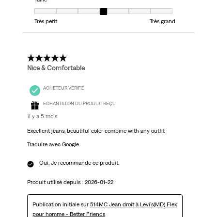
Taille, 4 sur 7, où 1 est égal à Très petit et 7 est égal à Très grand
Très petit
Très grand
5 étoile(s) sur 5.
Nice & Comfortable
ACHETEUR VÉRIFIÉ
ÉCHANTILLON DU PRODUIT REÇU
il y a 5 mois
Excellent jeans, beautiful color combine with any outfit
Traduire avec Google
Oui, Je recommande ce produit.
Produit utilisé depuis :
2026-01-22
Publication initiale sur
514MC Jean droit à Levi's(MD) Flex
pour homme - Better Friends