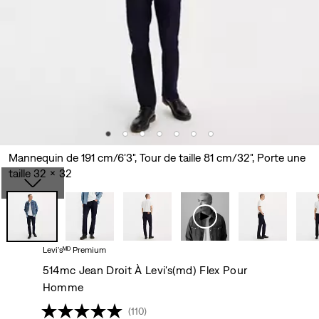
Mannequin de 191 cm/6'3", Tour de taille 81 cm/32", Porte une
taille 32 x 32
Levi'sᴹᴰ Premium
514mc Jean Droit À Levi's(md) Flex Pour
Homme
(110)