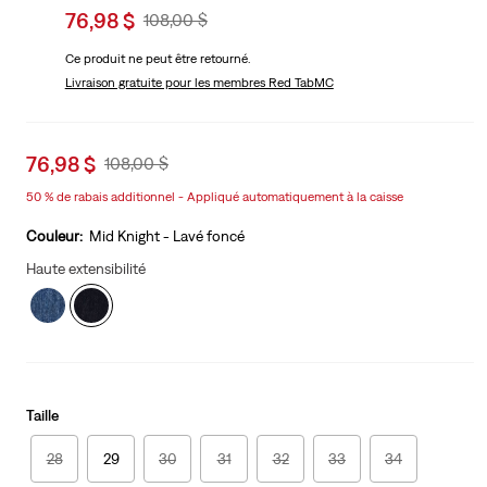
Sale
76,98 $
Original
108,00 $
price
Price
Ce produit ne peut être retourné.
is
Was
Livraison gratuite
pour les membres Red TabMC
Sale
76,98 $
Original
108,00 $
price
Price
50 % de rabais additionnel - Appliqué automatiquement à la caisse
is
Was
Couleur:
Mid Knight - Lavé foncé
Haute extensibilité
Taille
28
29
30
31
32
33
34