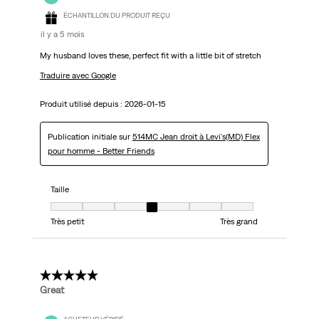
ÉCHANTILLON DU PRODUIT REÇU
il y a 5 mois
My husband loves these, perfect fit with a little bit of stretch
Traduire avec Google
Produit utilisé depuis :
2026-01-15
Publication initiale sur
514MC Jean droit à Levi's(MD) Flex
pour homme - Better Friends
Taille
Taille, 4 sur 7, où 1 est égal à Très petit et 7 est égal à Très grand
Très petit
Très grand
5 étoile(s) sur 5.
Great