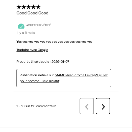
5 étoile(s) sur 5.
Good Good Good
ACHETEUR VÉRIFIÉ
il y a 6 mois
Yes yes yes yes yes yes yes yes yes yes yes yes yes
Traduire avec Google
Produit utilisé depuis :
2026-01-07
Publication initiale sur
514MC Jean droit à Levi's(MD) Flex
pour homme - Mid Knight
1 – 10 sur 110 commentaire
Précédentcommentaire
Suivant
commentaire