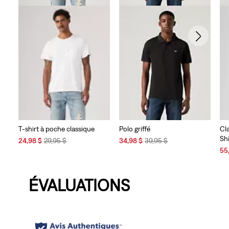
T-shirt à poche classique
Polo griffé
Cl
Shi
Sale
Original
Sale
Original
24,98 $
29,95 $
34,98 $
39,95 $
Price
Price
Price
Price
Sal
55
is
was
is
was
Pri
is
ÉVALUATIONS