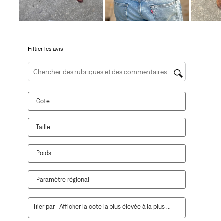
le
le
le
le
le
formulaire
formulaire
formulaire
formulaire
formulaire
de
de
de
de
de
soumission.
soumission.
soumission.
soumission.
soumission.
Filtrer les avis
Zone de recherche de sujet et d'avis
Cote
Taille
Poids
Paramètre régional
1
Trier par
Afficher la cote la plus élevée à la plus faible
à