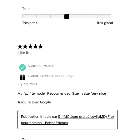
Taille
Taille, 4 sur 7, où 1 est égal à Très petit et 7 est égal à Très grand
Très petit
Très grand
5 étoile(s) sur 5.
Like it
ACHETEUR VÉRIFIÉ
ÉCHANTILLON DU PRODUIT REÇU
il y a 5 mois
My favifite model. Reccomended. Size in size. Very nice
Traduire avec Google
Publication initiale sur
514MC Jean droit à Levi's(MD) Flex
pour homme - Better Friends
Taille