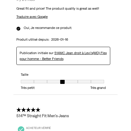
Great fit and price! The product quality is great as well!
Traduire avec Google
Oui, Je recommande ce produit.
Produit utilisé depuis :
2026-01-16
Publication initiale sur
514MC Jean droit à Levi's(MD) Flex
pour homme - Better Friends
Taille
Taille, 4 sur 7, où 1 est égal à Très petit et 7 est égal à Très grand
Très petit
Très grand
5 étoile(s) sur 5.
514™ Straight Fit Men's Jeans
ACHETEUR VÉRIFIÉ