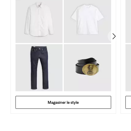
5.
110
évaluations
Magasiner le style