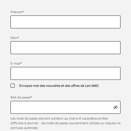
Prénom
*
Nom
*
E-mail
*
Envoyez-moi des nouvelles et des offres de Levi’sMD.
Mot de passe
*
Les mots de passe doivent contenir au moins 8 caractères et être
difficiles à deviner - les mots de passe couramment utilisés ou risqués ne
sont pas autorisés.