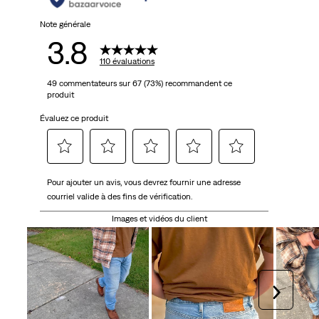
Note générale
3.8
110 évaluations
49 commentateurs sur 67 (73%) recommandent ce
produit
Évaluez ce produit
Sélectionnez
Sélectionnez
Sélectionnez
Sélectionnez
Sélectionnez
Pour ajouter un avis, vous devrez fournir une adresse
pour
pour
pour
pour
pour
courriel valide à des fins de vérification.
évaluer
évaluer
évaluer
évaluer
évaluer
l'article
l'article
l'article
l'article
l'article
Images et vidéos du client
à
à
à
à
à
1
2
3
4
5
étoile.
étoiles.
étoiles.
étoiles.
étoiles.
Cette
Cette
Cette
Cette
Cette
Suivan
action
action
action
action
action
ouvrira
ouvrira
ouvrira
ouvrira
ouvrira