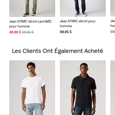
Je
Jean 511MC étroit pour
Jean 511MC étroit Levi’sMD
h
homme
pour homme
Sal
59
Sale
Original
99,95 $
49,98 $
99,95 $
Pri
Price
Price
is
is
was
Les Clients Ont Également Acheté
Skip Carousel