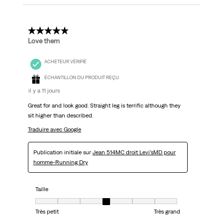
5 étoile(s) sur 5.
Love them
ACHETEUR VÉRIFIÉ
ÉCHANTILLON DU PRODUIT REÇU
il y a 11 jours
Great for and look good. Straight leg is terrific although they
sit higher than described.
Traduire avec Google
Publication initiale sur
Jean 514MC droit Levi’sMD pour
homme-Running Dry
Taille
Taille, 4 sur 7, où 1 est égal à Très petit et 7 est égal à Très grand
Très petit
Très grand