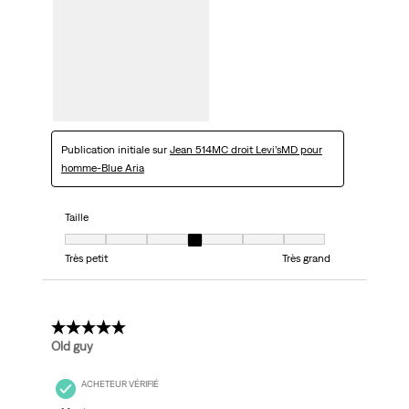
Publication initiale sur
Jean 514MC droit Levi’sMD pour
homme-Blue Aria
Taille
Taille, 4 sur 7, où 1 est égal à Très petit et 7 est égal à Très grand
Très petit
Très grand
5 étoile(s) sur 5.
Old guy
ACHETEUR VÉRIFIÉ