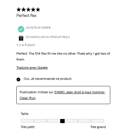
5 étoile(s) sur 5.
Perfect flex
ACHETEUR VÉRIFIÉ
ÉCHANTILLON DU PRODUIT REÇU
il y a 9 jours
Perfect. The 514 flex fit me like no other. Thats why I got two of
them
Traduire avec Google
Oui, Je recommande ce produit.
Publication initiale sur
514MC Jean droit à pour homme-
Clean Run
Taille
Taille, 4 sur 7, où 1 est égal à Très petit et 7 est égal à Très grand
Très petit
Très grand