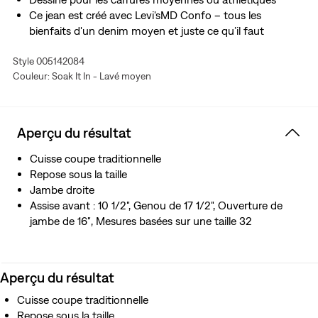
Ce jean est créé avec Levi'sMD Confo – tous les
bienfaits d'un denim moyen et juste ce qu’il faut
d’extensibilité. De plus, il est conçu pour que son aspect
Style 005142084
et son toucher s’améliorent au fil du temps – tout
Couleur: Soak It In - Lavé moyen
comme votre ancien Levi’sMD préféré.
Aperçu du résultat
Cuisse coupe traditionnelle
Repose sous la taille
Jambe droite
Assise avant : 10 1/2", Genou de 17 1/2", Ouverture de
jambe de 16″, Mesures basées sur une taille 32
Aperçu du résultat
Cuisse coupe traditionnelle
Repose sous la taille