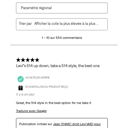
Paramètre régional
1
Trier par
Afficher la cote la plus élevée à la plus faible
à
10
1 – 10 sur 554 commentaire
sur
554
commentaire.
5 étoile(s) sur 5.
Levi”s 514 up down, take a 514 style, the best one
ACHETEUR VÉRIFIÉ
ÉCHANTILLON DU PRODUIT REÇU
il y a un jour
Great, the 514 style in the best option for me take it
Traduire avec Google
Publication initiale sur
Jean 514MC droit Levi’sMD pour