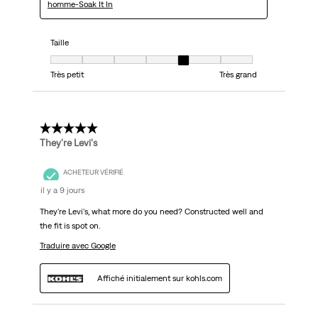
homme-Soak It In
Taille
Taille, 5 sur 7, où 1 est égal à Très petit et 7 est égal à Très grand
Très petit
Très grand
5 étoile(s) sur 5.
They're Levi's
ACHETEUR VÉRIFIÉ
il y a 9 jours
They're Levi's, what more do you need? Constructed well and
the fit is spot on.
Traduire avec Google
Affiché initialement sur kohls.com