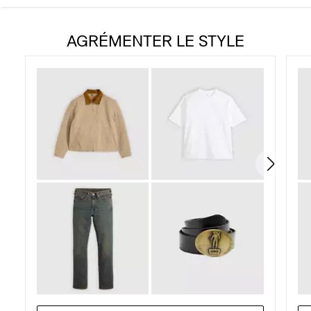
étoile(s)
AGRÉMENTER LE STYLE
sur
5.
554
évaluations