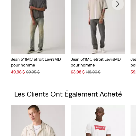
Jean 511MC étroit Levi’sMD
Jean 511MC étroit Levi’sMD
Je
pour homme
pour homme
po
Sale
Original
Sale
Original
Sal
49,98 $
99,95 $
63,98 $
118,00 $
59
Price
Price
Price
Price
Pri
is
was
is
was
is
Les Clients Ont Également Acheté
Skip Carousel