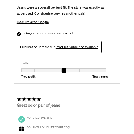
Jeans were an overall perfect fit. The style was exactly as
advertised. Considering buying another pair!
Traduire avec Google
Oui, Je recommande ce produit.
Publication initiale sur
Product Name not available
Taille
Taille, 4 sur 7, où 1 est égal à Très petit et 7 est égal à Très grand
Très petit
Très grand
5 étoile(s) sur 5.
Great color pair of jeans
ACHETEUR VÉRIFIÉ
ÉCHANTILLON DU PRODUIT REÇU