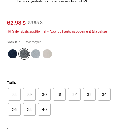
Livraison gratuite
pour les membres Red TabMC
Sale
62,98 $
Original
89,95 $
price
Price
40 % de rabais additionnel - Appliqué automatiquement à la caisse
is
Was
Soak It In - Lavé moyen
Taille
28
29
30
31
32
33
34
36
38
40