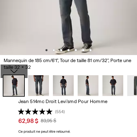
Mannequin de 185 cm/6'1", Tour de taille 81 cm/32", Porte une
taille 32 x 32
Jean 514mc Droit Levi’smd Pour Homme
(554)
Sale
62,98 $
Original
89,95 $
price
Price
Ce produit ne peut être retourné.
is
Was