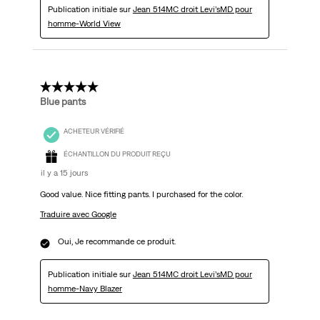
Publication initiale sur
Jean 514MC droit Levi’sMD pour
homme-World View
5 étoile(s) sur 5.
Blue pants
ACHETEUR VÉRIFIÉ
ÉCHANTILLON DU PRODUIT REÇU
il y a 15 jours
Good value. Nice fitting pants. I purchased for the color.
Traduire avec Google
Oui, Je recommande ce produit.
Publication initiale sur
Jean 514MC droit Levi’sMD pour
homme-Navy Blazer