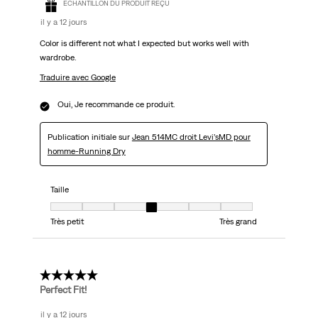
ÉCHANTILLON DU PRODUIT REÇU
il y a 12 jours
Color is different not what I expected but works well with
wardrobe.
Traduire avec Google
Oui, Je recommande ce produit.
Publication initiale sur
Jean 514MC droit Levi’sMD pour
homme-Running Dry
Taille
Taille, 4 sur 7, où 1 est égal à Très petit et 7 est égal à Très grand
Très petit
Très grand
5 étoile(s) sur 5.
Perfect Fit!
il y a 12 jours