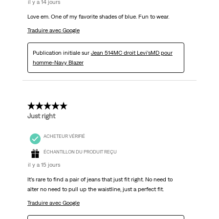
il y a 14 jours
Love em. One of my favorite shades of blue. Fun to wear.
Traduire avec Google
Publication initiale sur
Jean 514MC droit Levi’sMD pour
homme-Navy Blazer
5 étoile(s) sur 5.
Just right
ACHETEUR VÉRIFIÉ
ÉCHANTILLON DU PRODUIT REÇU
il y a 15 jours
It’s rare to find a pair of jeans that just fit right. No need to
alter no need to pull up the waistline, just a perfect fit.
Traduire avec Google