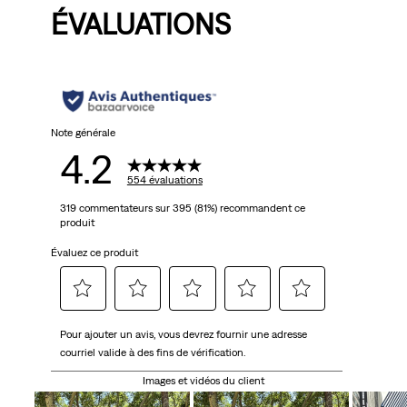
ÉVALUATIONS
Note générale
4.2
554 évaluations
319 commentateurs sur 395 (81%) recommandent ce
produit
Évaluez ce produit
Sélectionnez
Sélectionnez
Sélectionnez
Sélectionnez
Sélectionnez
Pour ajouter un avis, vous devrez fournir une adresse
pour
pour
pour
pour
pour
courriel valide à des fins de vérification.
évaluer
évaluer
évaluer
évaluer
évaluer
l'article
l'article
l'article
l'article
l'article
Images et vidéos du client
à
à
à
à
à