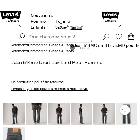
Nouveautés
 LES SOLDES.
15 % DE RABAIS SUR VOTRE PREMIÈRE C
isse.
Détails
Détails
Homme
Femme
LE MEILLEUR DE LEVI'SMD – MAINTENANT DANS
Rejoindre
Enfants
Solde
L’APPLI
Détails
maintenant
Rejoindre
maintenant
Canada
Vêtements
Homme
Men’s Jeans & Pants
Jean 514MC droit Levi’sMD pour 
Canada
Vêtements
Homme
Men’s Jeans & Pants
Jean 514mc Droit Levi’smd Pour Homme
Ce produit ne peut être retourné.
Livraison gratuite
pour les membres Red TabMC