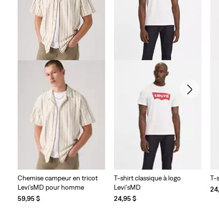
Chemise campeur en tricot
T-shirt classique à logo
T-
Levi’sMD pour homme
Levi'sMD
24
59,95 $
24,95 $