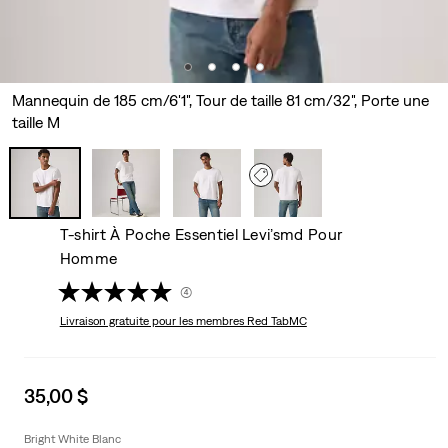
Mannequin de 185 cm/6'1", Tour de taille 81 cm/32", Porte une
taille M
T-shirt À Poche Essentiel Levi’smd Pour
Homme
(4)
Livraison gratuite
pour les membres Red TabMC
Sale
35,00 $
price
is
Bright White Blanc