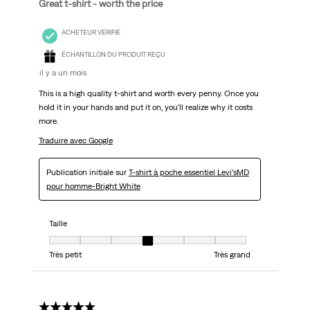
Great t-shirt - worth the price
ACHETEUR VÉRIFIÉ
ÉCHANTILLON DU PRODUIT REÇU
il y a un mois
This is a high quality t-shirt and worth every penny. Once you
hold it in your hands and put it on, you'll realize why it costs
more.
Traduire avec Google
Publication initiale sur
T-shirt à poche essentiel Levi’sMD
pour homme-Bright White
Taille
Taille, 4 sur 7, où 1 est égal à Très petit et 7 est égal à Très grand
Très petit
Très grand
1 étoile(s) sur 5.