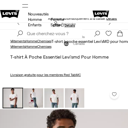
Nouveautés
NS
40 % DE RABAIS ADDITIONNEL SUR LES SOLDES.
Appliqué automatiquement à la caisse.
Détails
Homme
Femme
LE MEILLEUR DE LEVI'SMD – MAINTENANT DANS
Rejoindre
Enfants
Solde
L’APPLI
Détails
maintenant
Rejoindre
maintenant
Canada
Vêtements
Homme
Chemises
T-shirt à poche essentiel Levi’sMD pour ho
Canada
Vêtements
Homme
Chemises
T-shirt À Poche Essentiel Levi’smd Pour Homme
Livraison gratuite
pour les membres Red TabMC