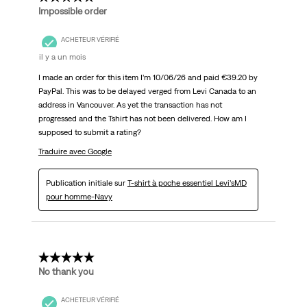
Impossible order
ACHETEUR VÉRIFIÉ
il y a un mois
I made an order for this item I’m 10/06/26 and paid €39.20 by
PayPal. This was to be delayed verged from Levi Canada to an
address in Vancouver. As yet the transaction has not
progressed and the Tshirt has not been delivered. How am I
supposed to submit a rating?
Traduire avec Google
Publication initiale sur
T-shirt à poche essentiel Levi’sMD
pour homme-Navy
1 étoile(s) sur 5.
No thank you
ACHETEUR VÉRIFIÉ