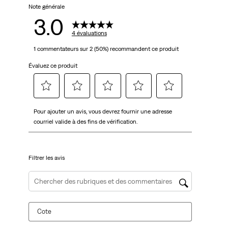
Note générale
3.0
4 évaluations
1 commentateurs sur 2 (50%) recommandent ce produit
Évaluez ce produit
Sélectionnez
Sélectionnez
Sélectionnez
Sélectionnez
Sélectionnez
Pour ajouter un avis, vous devrez fournir une adresse
pour
pour
pour
pour
pour
courriel valide à des fins de vérification.
évaluer
évaluer
évaluer
évaluer
évaluer
l'article
l'article
l'article
l'article
l'article
à
à
à
à
à
Filtrer les avis
1
2
3
4
5
étoile.
étoiles.
étoiles.
étoiles.
étoiles.
Cette
Cette
Cette
Cette
Cette
Zone de recherche de sujet et d'avis
action
action
action
action
action
ouvrira
ouvrira
ouvrira
ouvrira
ouvrira
Cote
le
le
le
le
le
formulaire
formulaire
formulaire
formulaire
formulaire