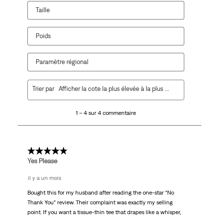
de
de
de
de
de
Taille
soumission.
soumission.
soumission.
soumission.
soumission.
Poids
Paramètre régional
1
Trier par
Afficher la cote la plus élevée à la plus faible
à
4
1 – 4 sur 4 commentaire
sur
4
commentaire.
5 étoile(s) sur 5.
Yes Please
il y a un mois
Bought this for my husband after reading the one-star “No
Thank You” review. Their complaint was exactly my selling
point. If you want a tissue-thin tee that drapes like a whisper,