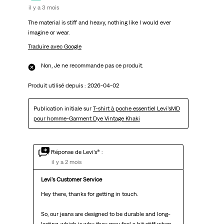
il y a 3 mois
The material is stiff and heavy, nothing like I would ever
imagine or wear.
Traduire avec Google
Non, Je ne recommande pas ce produit.
Produit utilisé depuis :
2026-04-02
Publication initiale sur
T-shirt à poche essentiel Levi’sMD
pour homme-Garment Dye Vintage Khaki
Réponse de Levi’s® :
il y a 2 mois
Levi's Customer Service
Hey there, thanks for getting in touch.

So, our jeans are designed to be durable and long-