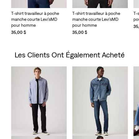
T-shirt travailleur à poche
T-shirt travailleur à poche
T-s
manche courte Levi’sMD
manche courte Levi’sMD
po
pour homme
pour homme
35
35,00 $
35,00 $
Les Clients Ont Également Acheté
Skip Carousel