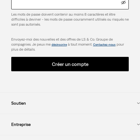
Les mots de passe doivent contenir au moins 8 caractères et être
difficiles à deviner - les mots de passe couramment utilisés ou risqués ne
sont pas autorisés.
Envoyez-moi des nouvelles et des offres de LS & Co. Groupe de
compagnies. Je peux me
à tout moment.
pour
désinscrire
Contactez-nous
plus de détails.
Créer un compte
Soutien
Entreprise