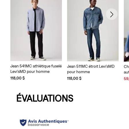
Jean 541MC athlétique fuselé
Jean 511MC étroit Levi’sMD
Ch
Levi’sMD pour homme
pour homme
au
118,00 $
Sal
118,00 $
59
Pri
is
ÉVALUATIONS