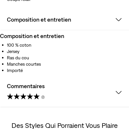
Composition et entretien
Composition et entretien
100 % coton
Jersey
Ras du cou
Manches courtes
Importé
Commentaires
(4)
3.0
étoile(s)
Des Styles Qui Porraient Vous Plaire
sur