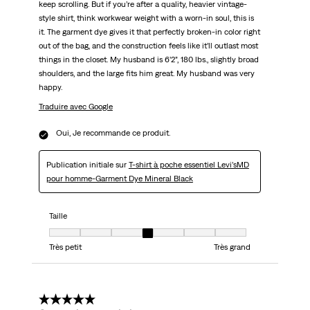
keep scrolling. But if you’re after a quality, heavier vintage-
style shirt, think workwear weight with a worn-in soul, this is
it. The garment dye gives it that perfectly broken-in color right
out of the bag, and the construction feels like it’ll outlast most
things in the closet. My husband is 6’2”, 180 lbs., slightly broad
shoulders, and the large fits him great. My husband was very
happy.
Traduire avec Google
Oui, Je recommande ce produit.
Publication initiale sur
T-shirt à poche essentiel Levi’sMD
pour homme-Garment Dye Mineral Black
Taille
Taille, 4 sur 7, où 1 est égal à Très petit et 7 est égal à Très grand
Très petit
Très grand
5 étoile(s) sur 5.