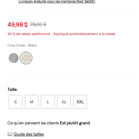
Livraison gratuite
pour les membres Red TabMC
Sale
49,98 $
Original
78,00 $
price
Price
40 % de rabais additionnel - Appliqué automatiquement à la caisse
is
Was
Criss Cross - Blanc
Taille
S
M
L
XL
XXL
Ce qu’en pensent les clients
Est plutôt grand
Guide des tailles