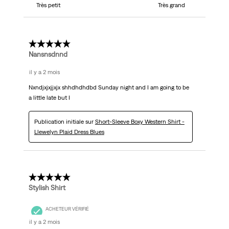
Très petit
Très grand
5 étoile(s) sur 5.
Nansnsdnnd
il y a 2 mois
Nxndjxjxjjxjx shhdhdhdbd Sunday night and I am going to be
a little late but I
Publication initiale sur
Short-Sleeve Boxy Western Shirt -
Llewelyn Plaid Dress Blues
5 étoile(s) sur 5.
Stylish Shirt
ACHETEUR VÉRIFIÉ
il y a 2 mois