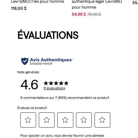
Levi's(MD) Flex pour homme
authentique léger Levi’sMD
55
pour homme
118,00 $
Sale
Original
64,98 $
78,00 $
Price
Price
is
was
ÉVALUATIONS
Note générale
4.6
11 évaluations
6 commentateurs sur 7 (86%) recommandent ce produit
Évaluez ce produit
Sélectionnez
Sélectionnez
Sélectionnez
Sélectionnez
Sélectionnez
Pour ajouter un avis, vous devrez fournir une adresse
pour
pour
pour
pour
pour