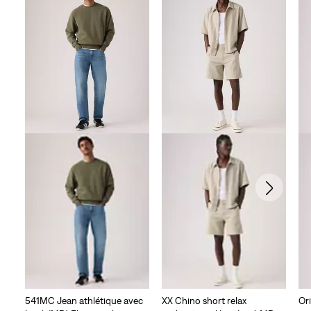
541MC Jean athlétique avec
XX Chino short relax
Ori