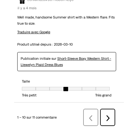
il y a 4 mois
Well made, handsome Summer shirt with a Western flare. Fits
true to size.
Traduire avec Google
Produit utilisé depuis :
2026-03-10
Publication initiale sur
Short-Sleeve Boxy Western Shirt -
Llewelyn Plaid Dress Blues
Taille
Taille, 4 sur 7, où 1 est égal à Très petit et 7 est égal à Très grand
Très petit
Très grand
1 – 10 sur 11 commentaire
Précédentcommentaire
Suivant
commentaire