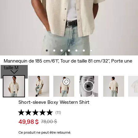
Mannequin de 185 cm/6'1", Tour de taille 81 cm/32", Porte une
taille M
Short-sleeve Boxy Western Shirt
(11)
Sale
49,98 $
Original
78,00 $
price
Price
Ce produit ne peut être retourné.
is
Was