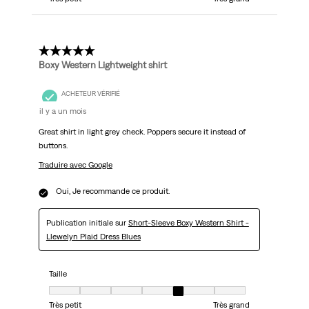
5 étoile(s) sur 5.
Boxy Western Lightweight shirt
ACHETEUR VÉRIFIÉ
il y a un mois
Great shirt in light grey check. Poppers secure it instead of
buttons.
Traduire avec Google
Oui, Je recommande ce produit.
Publication initiale sur
Short-Sleeve Boxy Western Shirt -
Llewelyn Plaid Dress Blues
Taille
Taille, 5 sur 7, où 1 est égal à Très petit et 7 est égal à Très grand
Très petit
Très grand