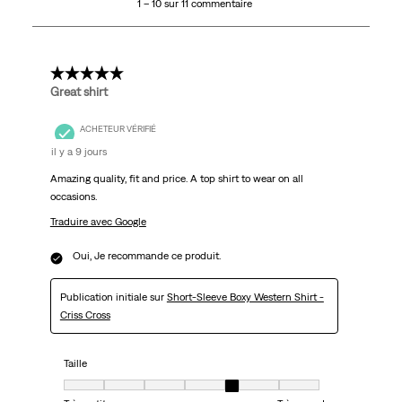
1 – 10 sur 11 commentaire
sur
11
commentaire.
5 étoile(s) sur 5.
Great shirt
ACHETEUR VÉRIFIÉ
il y a 9 jours
Amazing quality, fit and price. A top shirt to wear on all
occasions.
Traduire avec Google
Oui, Je recommande ce produit.
Publication initiale sur
Short-Sleeve Boxy Western Shirt -
Criss Cross
Taille
Taille, 5 sur 7, où 1 est égal à Très petit et 7 est égal à Très grand