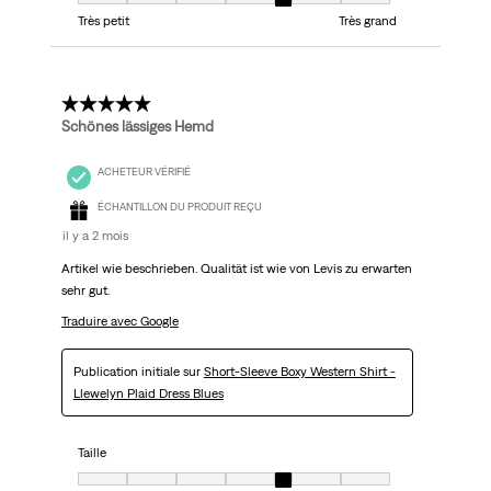
Taille, 5 sur 7, où 1 est égal à Très petit et 7 est égal à Très grand
Très petit
Très grand
5 étoile(s) sur 5.
Schönes lässiges Hemd
ACHETEUR VÉRIFIÉ
ÉCHANTILLON DU PRODUIT REÇU
il y a 2 mois
Artikel wie beschrieben. Qualität ist wie von Levis zu erwarten
sehr gut.
Traduire avec Google
Publication initiale sur
Short-Sleeve Boxy Western Shirt -
Llewelyn Plaid Dress Blues
Taille
Taille, 5 sur 7, où 1 est égal à Très petit et 7 est égal à Très grand