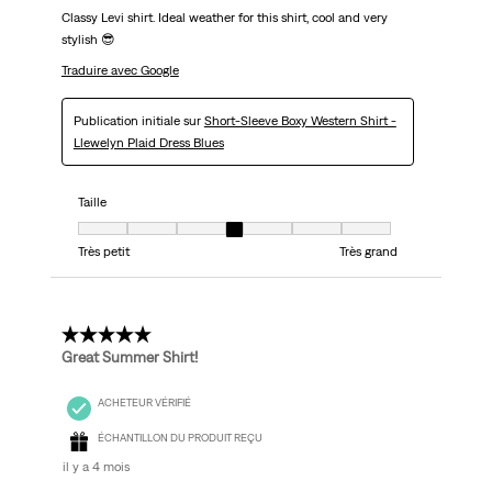
Classy Levi shirt. Ideal weather for this shirt, cool and very
stylish 😎
Traduire avec Google
Publication initiale sur
Short-Sleeve Boxy Western Shirt -
Llewelyn Plaid Dress Blues
Taille
Taille, 4 sur 7, où 1 est égal à Très petit et 7 est égal à Très grand
Très petit
Très grand
5 étoile(s) sur 5.
Great Summer Shirt!
ACHETEUR VÉRIFIÉ
ÉCHANTILLON DU PRODUIT REÇU
il y a 4 mois