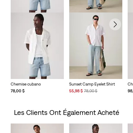
Chemise cubano
Sunset Camp Eyelet Shirt
Ch
Sale
Original
78,00 $
55,98 $
78,00 $
98
Price
Price
is
was
Les Clients Ont Également Acheté
Skip Carousel