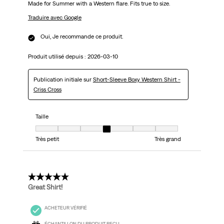
Made for Summer with a Western flare. Fits true to size.
Traduire avec Google
Oui, Je recommande ce produit.
Produit utilisé depuis :
2026-03-10
Publication initiale sur
Short-Sleeve Boxy Western Shirt -
Criss Cross
Taille
Taille, 4 sur 7, où 1 est égal à Très petit et 7 est égal à Très grand
Très petit
Très grand
5 étoile(s) sur 5.
Great Shirt!
ACHETEUR VÉRIFIÉ
ÉCHANTILLON DU PRODUIT REÇU