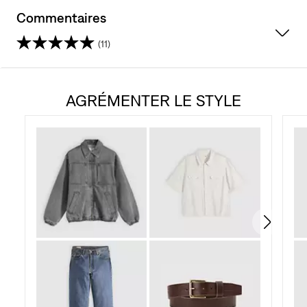
Commentaires
(11)
4.6
étoile(s)
AGRÉMENTER LE STYLE
sur
5.
11
évaluations