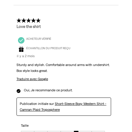
5 étoile(s) sur 5.
Love the shirt
ACHETEUR VÉRIFIÉ
ÉCHANTILLON DU PRODUIT REÇU
il y a 2 mois
Sturdy and stylish. Comfortable around arms with undershirt.
Box style looks great.
Traduire avec Google
Oui, Je recommande ce produit.
Publication initiale sur
Short-Sleeve Boxy Western Shirt -
Camran Plaid Troposphere
Taille