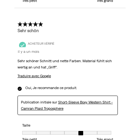
Très petit
Très grand
5 étoile(s) sur 5.
Sehr schön
ACHETEUR VÉRIFIÉ
il y a un mois
Sehr schöner Schnitt und nette Farben. Material fühlt sich
wertig an und hat „Griff“.
Traduire avec Google
Oui, Je recommande ce produit.
Publication initiale sur
Short-Sleeve Boxy Western Shirt -
Camran Plaid Troposphere
Taille
Taille, 5 sur 7, où 1 est égal à Très petit et 7 est égal à Très grand
Très petit
Très grand