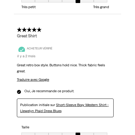
Taille, 5 sur 7, où 1 est égal à Très petit et 7 est égal à Très grand
Très petit
Très grand
5 étoile(s) sur 5.
Great Shirt
ACHETEUR VÉRIFIÉ
il y a 2 mois
Great retro box style. Buttons hold nice. Thick fabric feels
great.
Traduire avec Google
Oui, Je recommande ce produit.
Publication initiale sur
Short-Sleeve Boxy Western Shirt -
Llewelyn Plaid Dress Blues
Taille