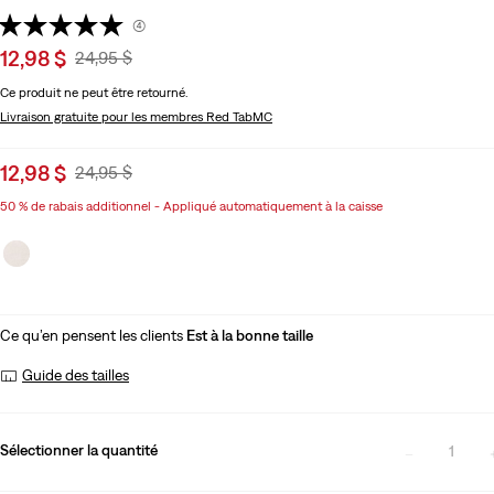
(4)
Sale
12,98 $
Original
24,95 $
price
Price
Ce produit ne peut être retourné.
is
Was
Livraison gratuite
pour les membres Red TabMC
Sale
12,98 $
Original
24,95 $
price
Price
50 % de rabais additionnel - Appliqué automatiquement à la caisse
is
Was
Ce qu’en pensent les clients
Est à la bonne taille
Guide des tailles
Sélectionner la quantité
1