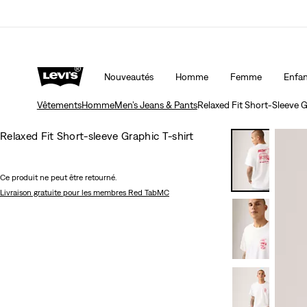
15 % DE RABAIS SUR VOTRE PREMIÈRE COMMAND
Nouveautés
Homme
Femme
Enfan
Vêtements
Homme
Men’s Jeans & Pants
Relaxed Fit Short-Sleeve G
Relaxed Fit Short-sleeve Graphic T-shirt
Ce produit ne peut être retourné.
Livraison gratuite
pour les membres Red TabMC