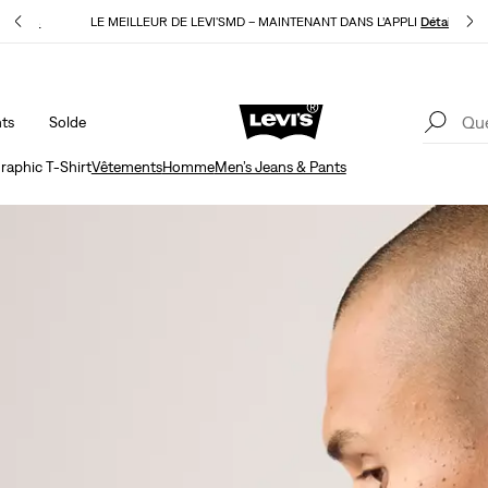
E
Détails
LE MEILLEUR DE LEVI'SMD – MAINTENANT DANS L’APPLI
Détails
ts
Solde
15 % DE RABAIS SUR VOTRE PREMIÈRE COMMANDE
Détails
LE
raphic T-Shirt
Vêtements
Homme
Men’s Jeans & Pants