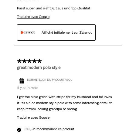
Passt super und sieht gut aus und top Qualität
Traduire avec Google
Affiché initialement sur Zalando
5 étoile(s) sur 5.
great modern polo style
ÉCHANTILLON DU PRODUIT REÇU
il y a un mois
I got the olive green with stripe for my husband and he loves
it. It’s a nice modern style polo with some interesting detail to
keep it from looking grandpa or boring.
Traduire avec Google
Oui, Je recommande ce produit.