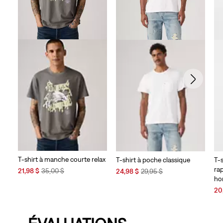
T-shirt à manche courte relax
T-shirt à poche classique
T-s
ra
Sale
Original
Sale
Original
21,98 $
35,00 $
24,98 $
29,95 $
h
Price
Price
Price
Price
is
was
is
was
Sal
20
Pri
is