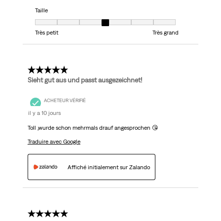
Taille
Taille, 4 sur 7, où 1 est égal à Très petit et 7 est égal à Très grand
Très petit
Très grand
5 étoile(s) sur 5.
Sieht gut aus und passt ausgezeichnet!
ACHETEUR VÉRIFIÉ
il y a 10 jours
Toll ,wurde schon mehrmals drauf angesprochen 😘
Traduire avec Google
Affiché initialement sur Zalando
5 étoile(s) sur 5.