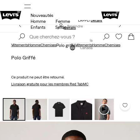
Nouveautés
NDE
LE MEILLEUR DE LEVI'SMD – MAINTENANT DANS
L’APPLI
Détails
Homme
Femme
15 % DE RABAIS SUR VOTRE PREMIÈRE COMMANDE
Rejoindre
Enfants
Solde
Détails
maintenant
Rejoindre
maintenant
Canada
Vêtements
Homme
Chemises
Polo griffé
Vêtements
Homme
Chemises
Canada
Polo Griffé
Ce produit ne peut être retourné.
Livraison gratuite
pour les membres Red TabMC