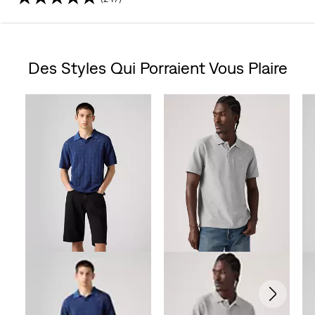
4.5
étoile(s)
Des Styles Qui Porraient Vous Plaire
sur
Skip Carousel
5.
247
évaluations