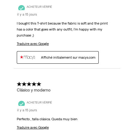
ACHETEUR VÉRIFIÉ
il y a 15 jours
I bought this T-shirt because the fabric is soft and the print
has a color that goes with any outfit; I'm happy with my
purchase ;)
Traduire avec Google
Affiché initialement sur macys.com
5 étoile(s) sur 5.
Clásico y moderno
ACHETEUR VÉRIFIÉ
il y a 15 jours
Perfecto , talla clásica. Queda muy bien
Traduire avec Google