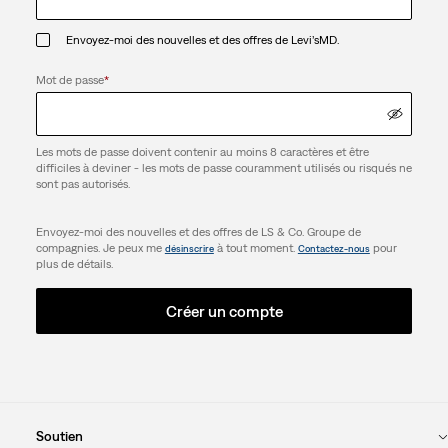
Envoyez-moi des nouvelles et des offres de Levi’sMD.
Mot de passe
*
Les mots de passe doivent contenir au moins 8 caractères et être
difficiles à deviner - les mots de passe couramment utilisés ou risqués ne
sont pas autorisés.
Envoyez-moi des nouvelles et des offres de LS & Co. Groupe de
compagnies. Je peux me
à tout moment.
pour
désinscrire
Contactez-nous
plus de détails.
Créer un compte
Soutien