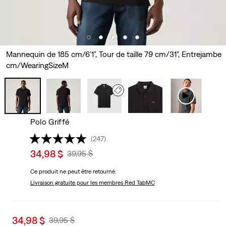
Mannequin de 185 cm/6'1", Tour de taille 79 cm/31", Entrejambe
cm/WearingSizeM
Polo Griffé
(247)
Sale
34,98 $
Original
39,95 $
price
Price
Ce produit ne peut être retourné.
is
Was
Livraison gratuite
pour les membres Red TabMC
Sale
34,98 $
Original
39,95 $