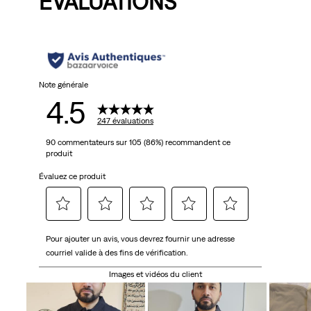
ÉVALUATIONS
Note générale
4.5
247 évaluations
90 commentateurs sur 105 (86%) recommandent ce
produit
Évaluez ce produit
Sélectionnez
Sélectionnez
Sélectionnez
Sélectionnez
Sélectionnez
Pour ajouter un avis, vous devrez fournir une adresse
pour
pour
pour
pour
pour
courriel valide à des fins de vérification.
évaluer
évaluer
évaluer
évaluer
évaluer
l'article
l'article
l'article
l'article
l'article
Images et vidéos du client
à
à
à
à
à
1
2
3
4
5