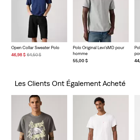
Open Collar Sweater Polo
Polo Original Levi’sMD pour
Po
homme
po
Sale
Original
46,98 $
64,50 $
Price
Price
55,00 $
44
is
was
Les Clients Ont Également Acheté
Skip Carousel