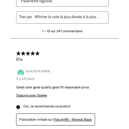
Paramètre régional
1
Trier par
Afficher la cote la plus élevée à la plus faible
à
10
1 – 10 sur 247 commentaire
sur
247
commentaire.
5 étoile(s) sur 5.
Ehs
ACHETEUR VÉRIFIÉ
il y a 9 jours
Great color good quality good fit reasonable price
Traduire avec Google
Oui, Je recommande ce produit.
Publication initiale sur
Polo griffé - Mineral Black