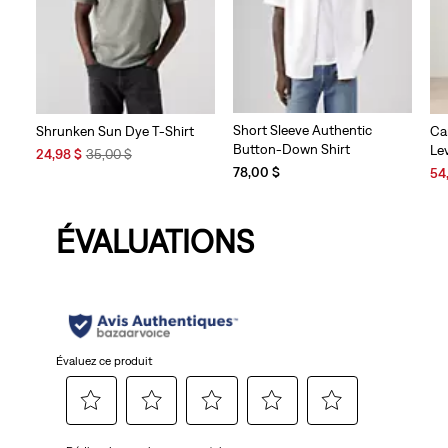
Short Sleeve Authentic
Shrunken Sun Dye T-Shirt
Ca
Button-Down Shirt
Le
Sale
Original
24,98 $
35,00 $
Price
Price
Sal
78,00 $
54
is
was
Pri
is
ÉVALUATIONS
Évaluez ce produit
Sélectionnez
Sélectionnez
Sélectionnez
Sélectionnez
Sélectionnez