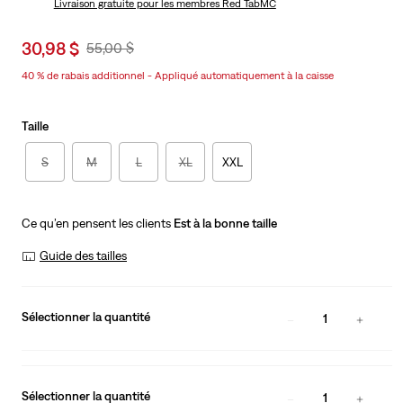
Livraison gratuite
pour les membres Red TabMC
Sale
30,98 $
Original
55,00 $
price
Price
40 % de rabais additionnel - Appliqué automatiquement à la caisse
is
Was
Taille
S
M
L
XL
XXL
Ce qu’en pensent les clients
Est à la bonne taille
Guide des tailles
Sélectionner la quantité
1
Sélectionner la quantité
1