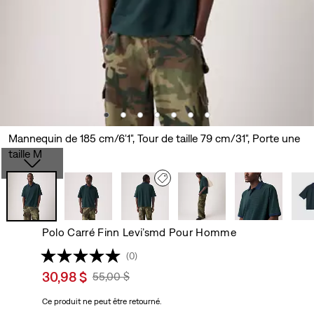
Mannequin de 185 cm/6'1", Tour de taille 79 cm/31", Porte une
taille M
Polo Carré Finn Levi’smd Pour Homme
(0)
Sale
30,98 $
Original
55,00 $
price
Price
Ce produit ne peut être retourné.
is
Was