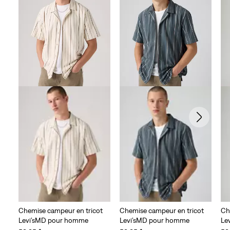
Chemise campeur en tricot
Chemise campeur en tricot
Ch
Levi’sMD pour homme
Levi’sMD pour homme
Le