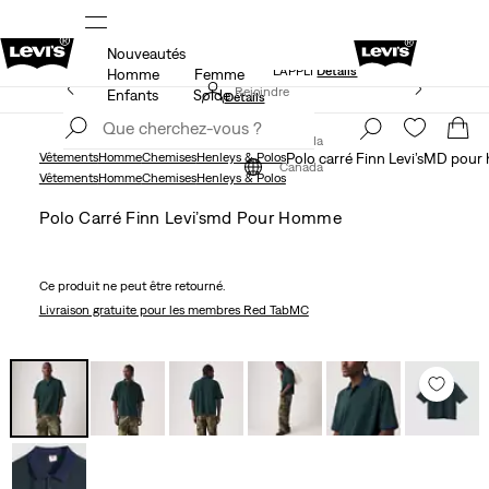
Nouveautés
NDE
LE MEILLEUR DE LEVI'SMD – MAINTENANT DANS
L’APPLI
Détails
Homme
Femme
15 % DE RABAIS SUR VOTRE PREMIÈRE COMMANDE
Rejoindre
Enfants
Solde
Détails
maintenant
Rejoindre
maintenant
Canada
Vêtements
Homme
Chemises
Henleys & Polos
Polo carré Finn Levi’sMD pou
Canada
Vêtements
Homme
Chemises
Henleys & Polos
Polo Carré Finn Levi’smd Pour Homme
Ce produit ne peut être retourné.
Livraison gratuite
pour les membres Red TabMC