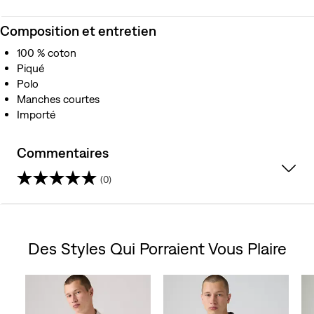
Composition et entretien
100 % coton
Piqué
Polo
Manches courtes
Importé
Commentaires
(0)
0.0
étoile(s)
Des Styles Qui Porraient Vous Plaire
sur
Skip Carousel
5.