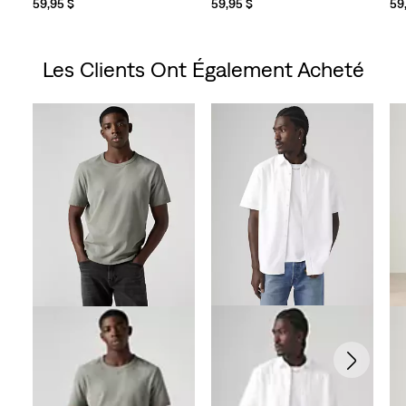
59,95 $
59,95 $
59
Les Clients Ont Également Acheté
Skip Carousel