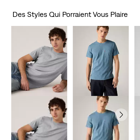
étoile(s)
Des Styles Qui Porraient Vous Plaire
sur
Skip Carousel
5.
2
évaluations