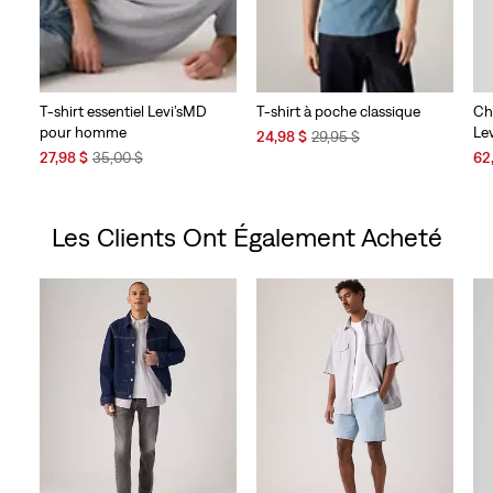
T-shirt essentiel Levi’sMD
T-shirt à poche classique
Ch
pour homme
Le
Sale
Original
24,98 $
29,95 $
Sale
Original
Price
Price
Sal
27,98 $
35,00 $
62
Price
Price
is
was
Pri
is
was
is
Les Clients Ont Également Acheté
Skip Carousel