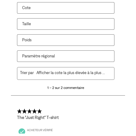
ouvrira
ouvrira
ouvrira
ouvrira
ouvrira
Cote
le
le
le
le
le
formulaire
formulaire
formulaire
formulaire
formulaire
de
de
de
de
de
Taille
soumission.
soumission.
soumission.
soumission.
soumission.
Poids
Paramètre régional
1
Trier par
Afficher la cote la plus élevée à la plus faible
à
2
1 – 2 sur 2 commentaire
sur
2
commentaire.
5 étoile(s) sur 5.
The "Just Right" T-shirt
ACHETEUR VÉRIFIÉ