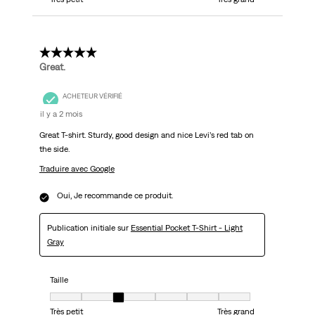
4 étoile(s) sur 5.
Great.
ACHETEUR VÉRIFIÉ
il y a 2 mois
Great T-shirt. Sturdy, good design and nice Levi’s red tab on
the side.
Traduire avec Google
Oui, Je recommande ce produit.
Publication initiale sur
Essential Pocket T-Shirt - Light
Gray
Taille
Taille, 3 sur 7, où 1 est égal à Très petit et 7 est égal à Très grand
Très petit
Très grand