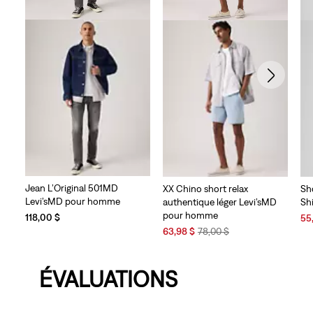
Jean L’Original 501MD
XX Chino short relax
Sh
Levi’sMD pour homme
authentique léger Levi’sMD
Shi
pour homme
Sal
118,00 $
55
Sale
Original
Pri
63,98 $
78,00 $
Price
Price
is
is
was
ÉVALUATIONS