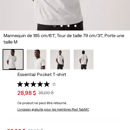
Mannequin de 185 cm/6'1", Tour de taille 79 cm/31", Porte une
taille M
Essential Pocket T-shirt
(2)
Sale
28,98 $
Original
35,00 $
price
Price
Ce produit ne peut être retourné.
is
Was
Livraison gratuite
pour les membres Red TabMC