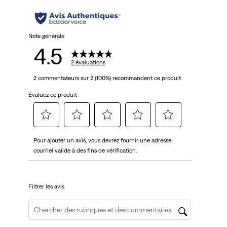
Note générale
4.5
2 évaluations
2 commentateurs sur 2 (100%) recommandent ce produit
Évaluez ce produit
Sélectionnez
Sélectionnez
Sélectionnez
Sélectionnez
Sélectionnez
Pour ajouter un avis, vous devrez fournir une adresse
pour
pour
pour
pour
pour
courriel valide à des fins de vérification.
évaluer
évaluer
évaluer
évaluer
évaluer
l'article
l'article
l'article
l'article
l'article
à
à
à
à
à
Filtrer les avis
1
2
3
4
5
étoile.
étoiles.
étoiles.
étoiles.
étoiles.
Cette
Cette
Cette
Cette
Cette
Zone de recherche de sujet et d'avis
action
action
action
action
action