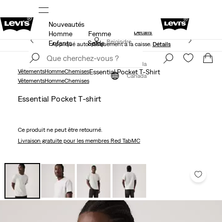
Nouveautés
S.
15 % DE RABAIS SUR VOTRE PREMIÈRE COMMANDE
Détails
Homme
Femme
50 % DE RABAIS ADDITIONNEL SUR LES SOLDES.
Rejoindre
Enfants
Solde
Appliqué automatiquement à la caisse.
Détails
maintenant
Rejoindre
maintenant
Canada
Vêtements
Homme
Chemises
Essential Pocket T-Shirt
Canada
Vêtements
Homme
Chemises
Essential Pocket T-shirt
Ce produit ne peut être retourné.
Livraison gratuite
pour les membres Red TabMC