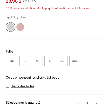
Sale
28,98 $
Original
35,00 $
price
Price
50 % de rabais additionnel - Appliqué automatiquement à la caisse
is
Was
Light Gray - Gris
Taille
XS
S
M
L
XL
XXL
Ce qu’en pensent les clients
Est petit
Guide des tailles
Sélectionner la quantité
1