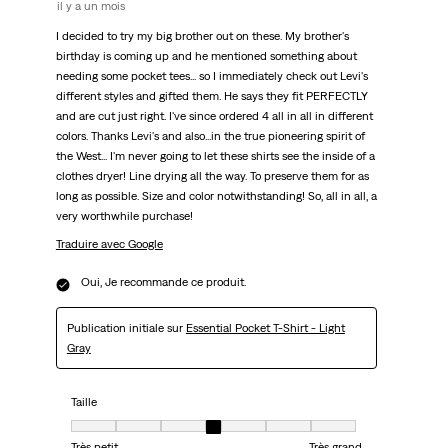
il y a un mois
I decided to try my big brother out on these. My brother's
birthday is coming up and he mentioned something about
needing some pocket tees... so I immediately check out Levi's
different styles and gifted them. He says they fit PERFECTLY
and are cut just right. I've since ordered 4 all in all in different
colors. Thanks Levi's and also...in the true pioneering spirit of
the West... I'm never going to let these shirts see the inside of a
clothes dryer! Line drying all the way. To preserve them for as
long as possible. Size and color notwithstanding! So, all in all, a
very worthwhile purchase!
Traduire avec Google
Oui, Je recommande ce produit.
Publication initiale sur
Essential Pocket T-Shirt - Light
Gray
Taille
Taille, 4 sur 7, où 1 est égal à Très petit et 7 est égal à Très grand
Très petit
Très grand