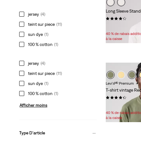
Long Sleeve Standa
jersey
(4)
(67)
teint sur piece
(11)
Sale
Original
34,98 $
49,95 $
Price
Price
40 % de rabais addit
sun dye
(1)
is
was
à la caisse
100 % cotton
(1)
jersey
(4)
teint sur piece
(11)
sun dye
(1)
Levi'sᴹᴰ Premium
T-shirt vintage R
100 % cotton
(1)
(111)
Afficher moins
Sale
26,98 $ -
28,98 $
Price
40 % de rabais addit
Range
à la caisse
is
Type D'article