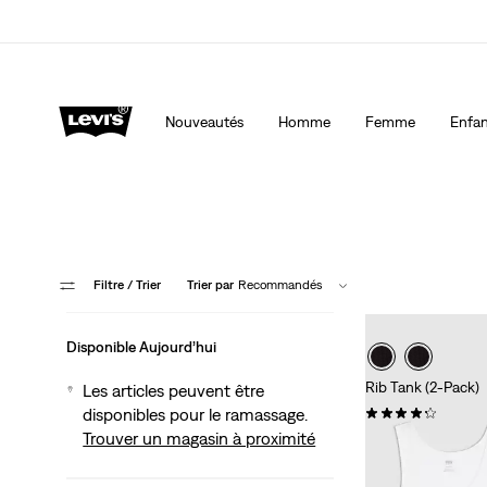
R LES SOLDES. Appliqué
15 % DE RABAIS SUR VOTRE PREMIÈRE COM
caisse.
Détails
Nouveautés
Homme
Femme
Enfan
Filtre
/ Trier
Trier par
Recommandés
Disponible Aujourd’hui
Rib Tank (2-Pack)
Les articles peuvent être
(38)
disponibles pour le ramassage.
Trouver un magasin à proximité
24,95 $