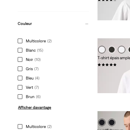
Sale
Original
29,98 $
45,00 $
Price
Price
is
was
Couleur
Multicolore
(2)
Blanc
(15)
T-shirt épais amp
Noir
(10)
(32)
Gris
(7)
39,95 $
Bleu
(4)
Vert
(7)
Brun
(6)
Afficher davantage
Multicolore
(2)