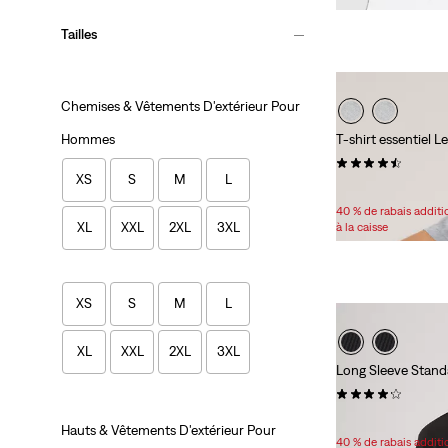
Tailles
Chemises & Vêtements D'extérieur Pour
Hommes
T-shirt essentiel
(22)
XS
S
M
L
Sale
Original
27,98 $
35,00 $
Price
Price
40 % de rabais addit
is
was
XL
XXL
2XL
3XL
à la caisse
XS
S
M
L
XL
XXL
2XL
3XL
Long Sleeve Standa
(65)
49,95 $
Hauts & Vêtements D'extérieur Pour
40 % de rabais addit