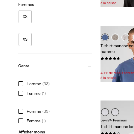
à la caisse
Femmes
XS
XS
T-shirt manche co
homme
(60)
Genre
Sale
30,98 $ -
37,98 $
Price
40 % de rabais addit
Range
à la caisse
is
Homme
(33)
Femme
(1)
Homme
(33)
Levi'sᴹᴰ Premium
Femme
(1)
T-shirt manche lo
Afficher moins
(24)