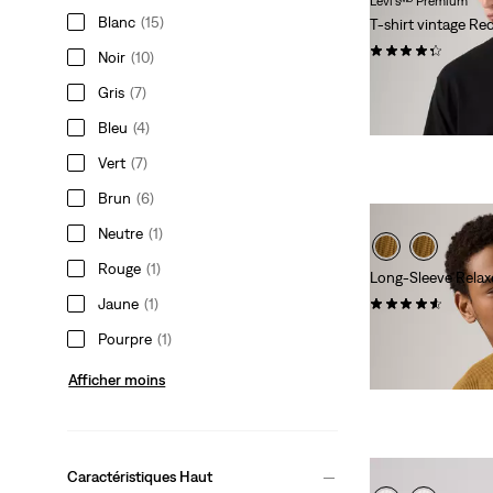
Levi'sᴹᴰ Premium
Blanc
(15)
T-shirt vintage R
(152)
Noir
(10)
35,00 $
Gris
(7)
Bleu
(4)
Vert
(7)
Brun
(6)
Neutre
(1)
Rouge
(1)
Long-Sleeve Relax
(143)
Jaune
(1)
58,00 $
Pourpre
(1)
Afficher moins
Caractéristiques Haut