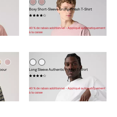
Boxy Short-Sleeve Grunge Wash T-Shirt
(8)
Sale
Original
32,98 $
35,00 $
Price
Price
40 % de rabais additionnel - Appliqué automatiquement
is
was
à la caisse
 pour
Long Sleeve Authentic Pocket T-Shirt
(41)
Sale
Original
34,98 $
58,00 $
Price
Price
40 % de rabais additionnel - Appliqué automatiquement
is
was
à la caisse