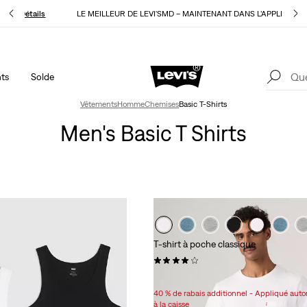
MANDE
Détails
LE MEILLEUR DE LEVI'SMD – MAINTENANT DANS L’APPLI
Détail
ts
Solde
40 % DE RABAIS ADDITIONNEL SUR LES SOLDES. Appliqué
1
automatiquement à la caisse.
Détails
Vêtements
Homme
Chemises
Basic T-Shirts
Men's Basic T Shirts
T-shirt à poche classique
(120)
Sale
Original
24,98 $
29,95 $
Price
Price
40 % de rabais additionnel - Appliqué au
is
was
à la caisse