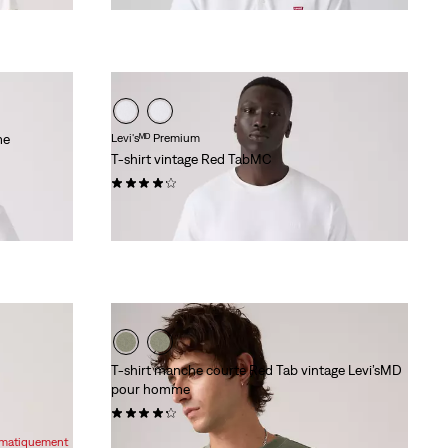
me
Levi'sᴹᴰ Premium
T-shirt vintage Red TabMC
(94)
35,00 $
T-shirt manche courte Red Tab vintage Levi’sMD
pour homme
(164)
35,00 $
tomatiquement