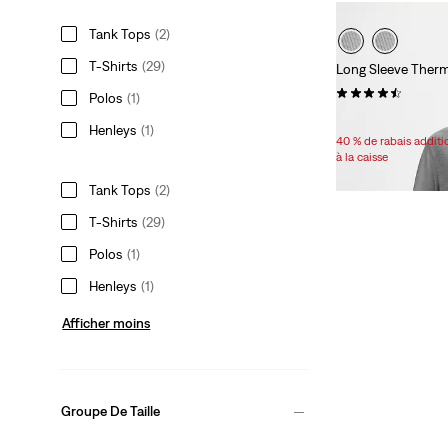
Tank Tops
(2)
T-Shirts
(29)
Long Sleeve Therm
(120)
Polos
(1)
Sale
Original
44,98 $
49,95 $
Henleys
(1)
Price
Price
40 % de rabais addit
is
was
à la caisse
Tank Tops
(2)
T-Shirts
(29)
Polos
(1)
Henleys
(1)
Afficher moins
Groupe De Taille