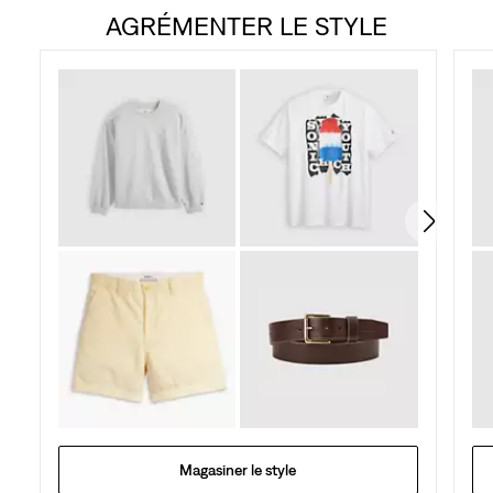
AGRÉMENTER LE STYLE
sur
5.
7
évaluations
Magasiner le style