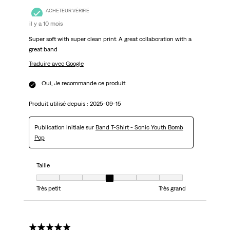
ACHETEUR VÉRIFIÉ
il y a 10 mois
Super soft with super clean print. A great collaboration with a
great band
Traduire avec Google
Oui, Je recommande ce produit.
Produit utilisé depuis :
2025-09-15
Publication initiale sur
Band T-Shirt - Sonic Youth Bomb
Pop
Taille
Taille, 4 sur 7, où 1 est égal à Très petit et 7 est égal à Très grand
Très petit
Très grand
5 étoile(s) sur 5.