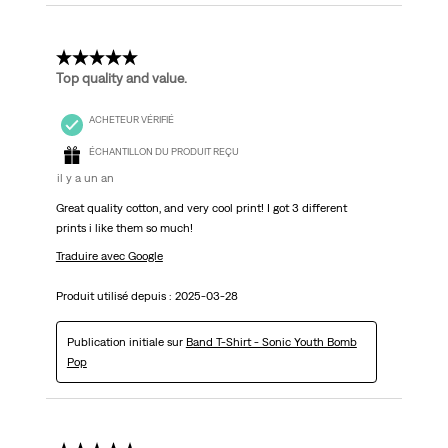
5 étoile(s) sur 5.
Top quality and value.
ACHETEUR VÉRIFIÉ
ÉCHANTILLON DU PRODUIT REÇU
il y a un an
Great quality cotton, and very cool print! I got 3 different
prints i like them so much!
Traduire avec Google
Produit utilisé depuis :
2025-03-28
Publication initiale sur
Band T-Shirt - Sonic Youth Bomb
Pop