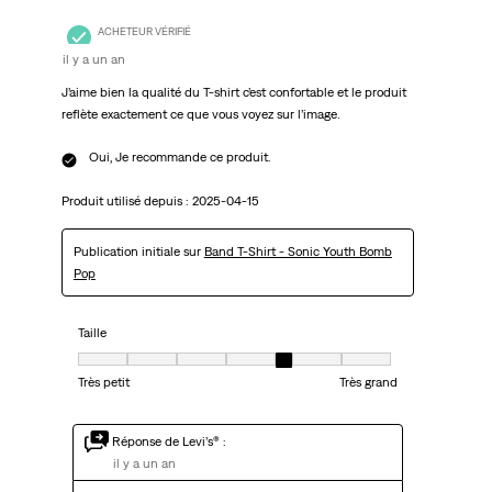
ACHETEUR VÉRIFIÉ
il y a un an
J’aime bien la qualité du T-shirt c’est confortable et le produit
reflète exactement ce que vous voyez sur l’image.
Oui, Je recommande ce produit.
Produit utilisé depuis :
2025-04-15
Publication initiale sur
Band T-Shirt - Sonic Youth Bomb
Pop
Taille
Taille, 5 sur 7, où 1 est égal à Très petit et 7 est égal à Très grand
Très petit
Très grand
Réponse de Levi’s® :
il y a un an