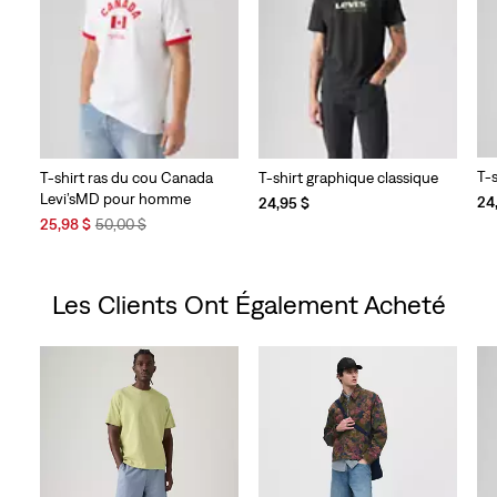
T-
T-shirt ras du cou Canada
T-shirt graphique classique
Levi’sMD pour homme
24
24,95 $
Sale
Original
25,98 $
50,00 $
Price
Price
is
was
Les Clients Ont Également Acheté
Skip Carousel