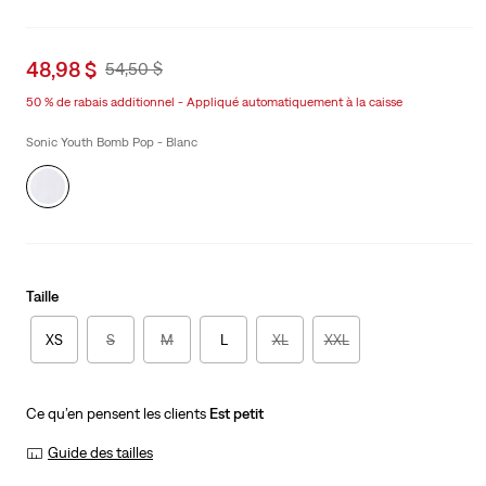
Sale
48,98 $
Original
54,50 $
price
Price
50 % de rabais additionnel - Appliqué automatiquement à la caisse
is
Was
Sonic Youth Bomb Pop - Blanc
Taille
XS
S
M
L
XL
XXL
Ce qu’en pensent les clients
Est petit
Guide des tailles