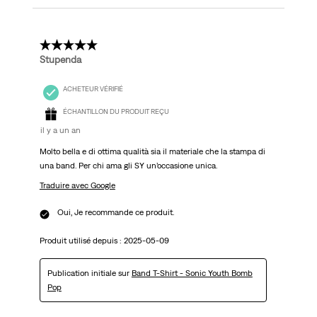
5 étoile(s) sur 5.
Stupenda
ACHETEUR VÉRIFIÉ
ÉCHANTILLON DU PRODUIT REÇU
il y a un an
Molto bella e di ottima qualità sia il materiale che la stampa di
una band. Per chi ama gli SY un’occasione unica.
Traduire avec Google
Oui, Je recommande ce produit.
Produit utilisé depuis :
2025-05-09
Publication initiale sur
Band T-Shirt - Sonic Youth Bomb
Pop