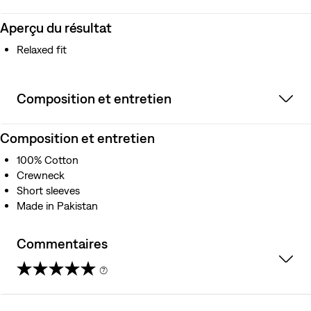
Aperçu du résultat
Relaxed fit
Composition et entretien
Composition et entretien
100% Cotton
Crewneck
Short sleeves
Made in Pakistan
Commentaires
(7)
4.4
étoile(s)