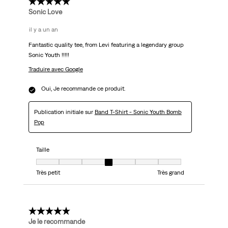
5 étoile(s) sur 5.
Sonic Love
il y a un an
Fantastic quality tee, from Levi featuring a legendary group
Sonic Youth !!!!!
Traduire avec Google
Oui, Je recommande ce produit.
Publication initiale sur
Band T-Shirt - Sonic Youth Bomb
Pop
Taille
Taille, 4 sur 7, où 1 est égal à Très petit et 7 est égal à Très grand
Très petit
Très grand
1 étoile(s) sur 5.
Je le recommande