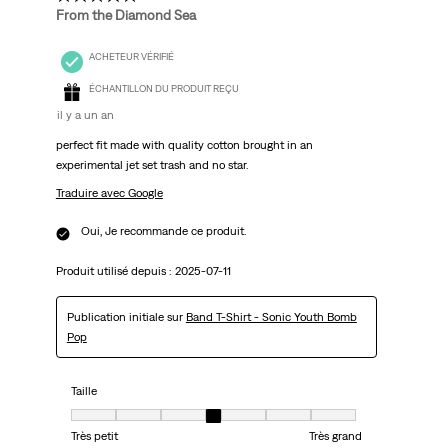
From the Diamond Sea
ACHETEUR VÉRIFIÉ
ÉCHANTILLON DU PRODUIT REÇU
il y a un an
perfect fit made with quality cotton brought in an
experimental jet set trash and no star.
Traduire avec Google
Oui, Je recommande ce produit.
Produit utilisé depuis :
2025-07-11
Publication initiale sur
Band T-Shirt - Sonic Youth Bomb
Pop
Taille
Taille, 4 sur 7, où 1 est égal à Très petit et 7 est égal à Très grand
Très petit
Très grand