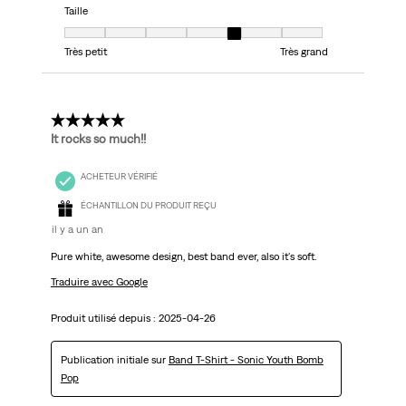
Taille
Taille, 5 sur 7, où 1 est égal à Très petit et 7 est égal à Très grand
Très petit
Très grand
5 étoile(s) sur 5.
It rocks so much!!
ACHETEUR VÉRIFIÉ
ÉCHANTILLON DU PRODUIT REÇU
il y a un an
Pure white, awesome design, best band ever, also it's soft.
Traduire avec Google
Produit utilisé depuis :
2025-04-26
Publication initiale sur
Band T-Shirt - Sonic Youth Bomb
Pop