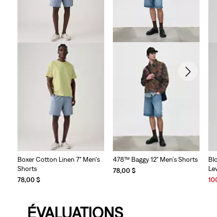
478™ Baggy 12" Men's Shorts
Boxer Cotton Linen 7" Men's
Bl
Shorts
Le
78,00 $
Sal
78,00 $
10
Pri
is
ÉVALUATIONS