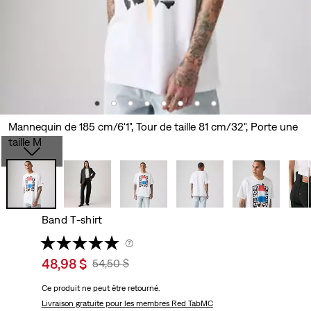
Mannequin de 185 cm/6'1", Tour de taille 81 cm/32", Porte une
taille M
Band T-shirt
(7)
Sale
48,98 $
Original
54,50 $
price
Price
Ce produit ne peut être retourné.
is
Was
Livraison gratuite
pour les membres Red TabMC