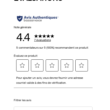
Note générale
4.4
7 évaluations
5 commentateurs sur 5 (100%) recommandent ce produit
Évaluez ce produit
Sélectionnez
Sélectionnez
Sélectionnez
Sélectionnez
Sélectionnez
Pour ajouter un avis, vous devrez fournir une adresse
pour
pour
pour
pour
pour
courriel valide à des fins de vérification.
évaluer
évaluer
évaluer
évaluer
évaluer
l'article
l'article
l'article
l'article
l'article
à
à
à
à
à
Filtrer les avis
1
2
3
4
5
étoile.
étoiles.
étoiles.
étoiles.
étoiles.