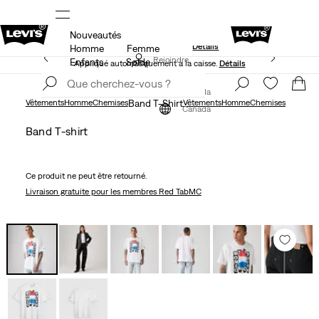
Nouveautés
S.
15 % DE RABAIS SUR VOTRE PREMIÈRE COMMANDE
Détails
Homme
Femme
50 % DE RABAIS ADDITIONNEL SUR LES SOLDES.
Rejoindre
Enfants
Solde
Appliqué automatiquement à la caisse.
Détails
maintenant
Rejoindre
maintenant
Canada
Vêtements
Homme
Chemises
Band T-Shirt
Vêtements
Homme
Chemises
Canada
Band T-shirt
Ce produit ne peut être retourné.
Livraison gratuite
pour les membres Red TabMC