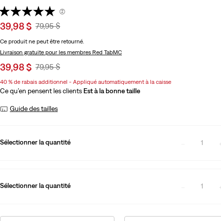
(2)
Sale
39,98 $
Original
79,95 $
price
Price
Ce produit ne peut être retourné.
is
Was
Livraison gratuite
pour les membres Red TabMC
Sale
39,98 $
Original
79,95 $
price
Price
40 % de rabais additionnel - Appliqué automatiquement à la caisse
is
Was
Ce qu’en pensent les clients
Est à la bonne taille
Guide des tailles
Sélectionner la quantité
1
Sélectionner la quantité
1