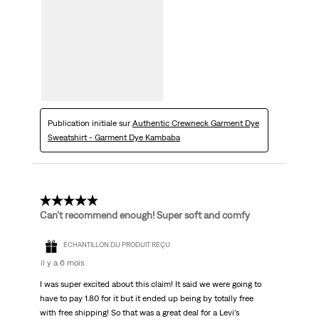
Publication initiale sur
Authentic Crewneck Garment Dye
Sweatshirt - Garment Dye Kambaba
5 étoile(s) sur 5.
Can’t recommend enough! Super soft and comfy
ÉCHANTILLON DU PRODUIT REÇU
il y a 6 mois
I was super excited about this claim! It said we were going to
have to pay 1.80 for it but it ended up being by totally free
with free shipping! So that was a great deal for a Levi’s