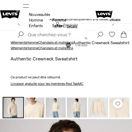
Nouveautés
NS
40 % DE RABAIS ADDITIONNEL SUR LES SOLDES.
Appliqué automatiquement à la caisse.
Détails
Homme
Femme
LE MEILLEUR DE LEVI'SMD – MAINTENANT DANS
Rejoindre
Enfants
Solde
L’APPLI
Détails
maintenant
Rejoindre
maintenant
Canada
Vêtements
Homme
Chandails et molletons
Authentic Crewneck Sweatshirt
Canada
Vêtements
Homme
Chandails et molletons
Authentic Crewneck Sweatshirt
Ce produit ne peut être retourné.
Livraison gratuite
pour les membres Red TabMC