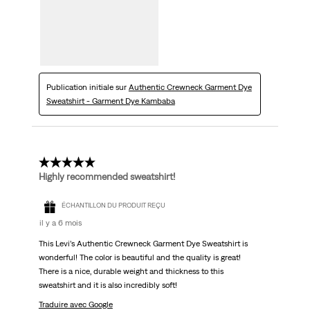
Publication initiale sur
Authentic Crewneck Garment Dye
Sweatshirt - Garment Dye Kambaba
5 étoile(s) sur 5.
Highly recommended sweatshirt!
ÉCHANTILLON DU PRODUIT REÇU
il y a 6 mois
This Levi’s Authentic Crewneck Garment Dye Sweatshirt is
wonderful! The color is beautiful and the quality is great!
There is a nice, durable weight and thickness to this
sweatshirt and it is also incredibly soft!
Traduire avec Google