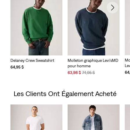
Mo
Delaney Crew Sweatshirt
Molleton graphique Levi’sMD
Le
pour homme
64,95 $
Sale
Original
64
63,98 $
74,95 $
Price
Price
is
was
Les Clients Ont Également Acheté
Skip Carousel