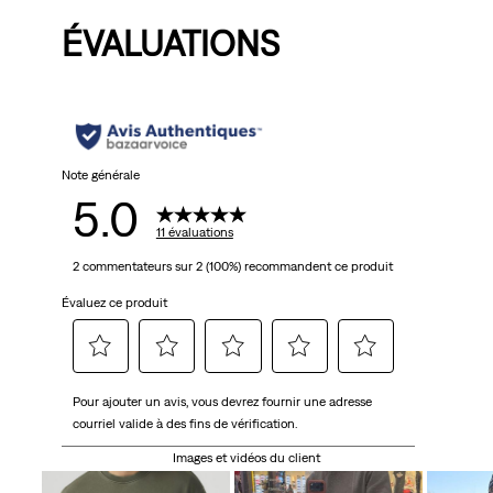
is
was
is
ÉVALUATIONS
Note générale
5.0
11 évaluations
2 commentateurs sur 2 (100%) recommandent ce produit
Évaluez ce produit
Sélectionnez
Sélectionnez
Sélectionnez
Sélectionnez
Sélectionnez
Pour ajouter un avis, vous devrez fournir une adresse
pour
pour
pour
pour
pour
courriel valide à des fins de vérification.
évaluer
évaluer
évaluer
évaluer
évaluer
l'article
l'article
l'article
l'article
l'article
Images et vidéos du client
à
à
à
à
à