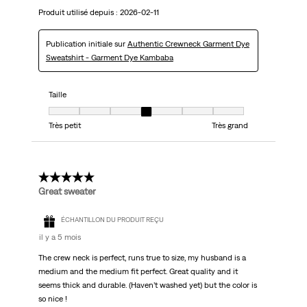
Produit utilisé depuis :
2026-02-11
Publication initiale sur
Authentic Crewneck Garment Dye
Sweatshirt - Garment Dye Kambaba
Taille
Taille, 4 sur 7, où 1 est égal à Très petit et 7 est égal à Très grand
Très petit
Très grand
5 étoile(s) sur 5.
Great sweater
ÉCHANTILLON DU PRODUIT REÇU
il y a 5 mois
The crew neck is perfect, runs true to size, my husband is a
medium and the medium fit perfect. Great quality and it
seems thick and durable. (Haven’t washed yet) but the color is
so nice !