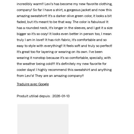
incredibly warm!! Levi’s has become my new favorite clothing,
company! So far I have a shirt, a gorgeous jacket and now this
amazing sweatshirt! It’s a darker olive green color, it looks a bit
faded, but it’s meant to be that way. The color is fabulous! It
has a rounded neck, it’s longer in the sleeves, and I got it a size
bigger so it’s so cozy! It looks even better in person too, I mean
truly I am in love!! It has rich fabric, it’s comfortable and so
easy to style with everything!! It feels soft and truly so perfect!
It’s great too for layering or wearing on its own. I’ve been
wearing it nonstop because it’s so comfortable, specially, with
the weather being cold!!! It’s definitely my new favorite for
cooler days! I highly recommend this sweatshirt and anything
from Levi’s! They are an amazing company!!
Traduire avec Google
Produit utilisé depuis :
2026-01-13