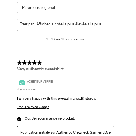
Paramètre régional
1
Trier par
Afficher la cote la plus élevée à la plus faible
à
10
1 – 10 sur 11 commentaire
sur
11
commentaire.
5 étoile(s) sur 5.
Very authentic sweatshirt
ACHETEUR VÉRIFIÉ
il y a 2 mois
I am very happy with this sweatshirt,good& sturdy,
Traduire avec Google
Oui, Je recommande ce produit.
Publication initiale sur
Authentic Crewneck Garment Dye