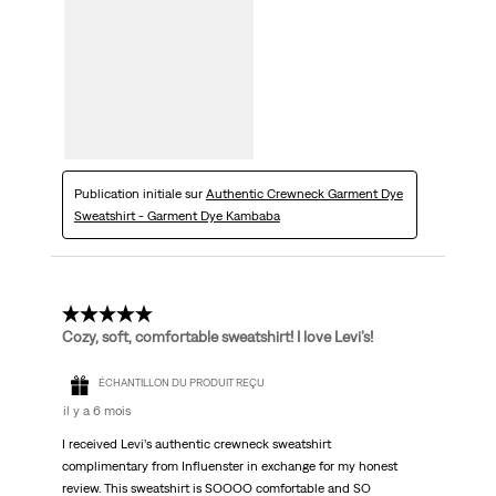
Publication initiale sur
Authentic Crewneck Garment Dye
Sweatshirt - Garment Dye Kambaba
5 étoile(s) sur 5.
Cozy, soft, comfortable sweatshirt! I love Levi’s!
ÉCHANTILLON DU PRODUIT REÇU
il y a 6 mois
I received Levi’s authentic crewneck sweatshirt
complimentary from Influenster in exchange for my honest
review. This sweatshirt is SOOOO comfortable and SO