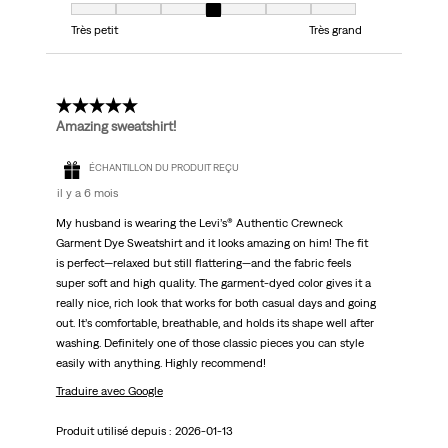
Taille, 4 sur 7, où 1 est égal à Très petit et 7 est égal à Très grand
Très petit
Très grand
5 étoile(s) sur 5.
Amazing sweatshirt!
ÉCHANTILLON DU PRODUIT REÇU
il y a 6 mois
My husband is wearing the Levi’s® Authentic Crewneck
Garment Dye Sweatshirt and it looks amazing on him! The fit
is perfect—relaxed but still flattering—and the fabric feels
super soft and high quality. The garment-dyed color gives it a
really nice, rich look that works for both casual days and going
out. It’s comfortable, breathable, and holds its shape well after
washing. Definitely one of those classic pieces you can style
easily with anything. Highly recommend!
Traduire avec Google
Produit utilisé depuis :
2026-01-13