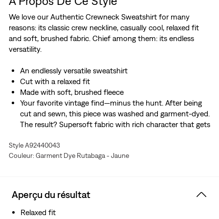
À Propos De Ce Style
We love our Authentic Crewneck Sweatshirt for many
reasons: its classic crew neckline, casually cool, relaxed fit
and soft, brushed fabric. Chief among them: its endless
versatility.
An endlessly versatile sweatshirt
Cut with a relaxed fit
Made with soft, brushed fleece
Your favorite vintage find—minus the hunt. After being
cut and sewn, this piece was washed and garment-dyed.
The result? Supersoft fabric with rich character that gets
even better over time.
Style A92440043
Couleur: Garment Dye Rutabaga - Jaune
Aperçu du résultat
Relaxed fit