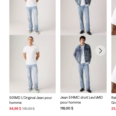
Jean 514MC droit Levi’sMD
501MD L'Original Jean pour
Re
pour homme
homme
Gr
118,00 $
Sale
Original
Sal
94,98 $
118,00 $
25
Price
Price
Pri