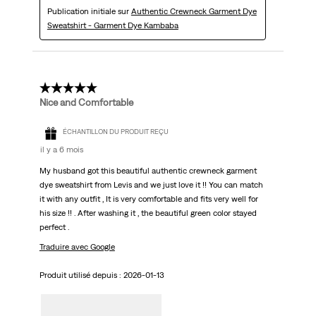
Publication initiale sur
Authentic Crewneck Garment Dye
Sweatshirt - Garment Dye Kambaba
5 étoile(s) sur 5.
Nice and Comfortable
ÉCHANTILLON DU PRODUIT REÇU
il y a 6 mois
My husband got this beautiful authentic crewneck garment
dye sweatshirt from Levis and we just love it !! You can match
it with any outfit , It is very comfortable and fits very well for
his size !! . After washing it , the beautiful green color stayed
perfect .
Traduire avec Google
Produit utilisé depuis :
2026-01-13