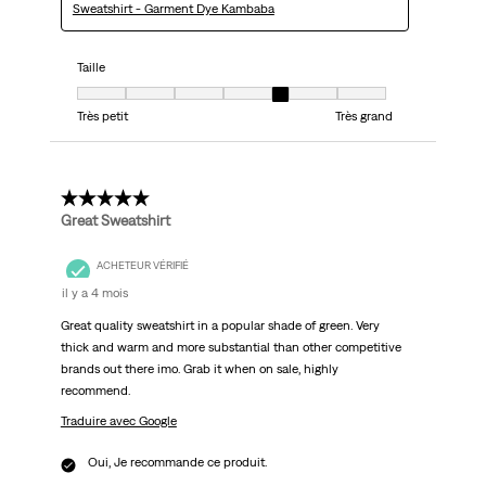
Sweatshirt - Garment Dye Kambaba
Taille
Taille, 5 sur 7, où 1 est égal à Très petit et 7 est égal à Très grand
Très petit
Très grand
5 étoile(s) sur 5.
Great Sweatshirt
ACHETEUR VÉRIFIÉ
il y a 4 mois
Great quality sweatshirt in a popular shade of green. Very
thick and warm and more substantial than other competitive
brands out there imo. Grab it when on sale, highly
recommend.
Traduire avec Google
Oui, Je recommande ce produit.