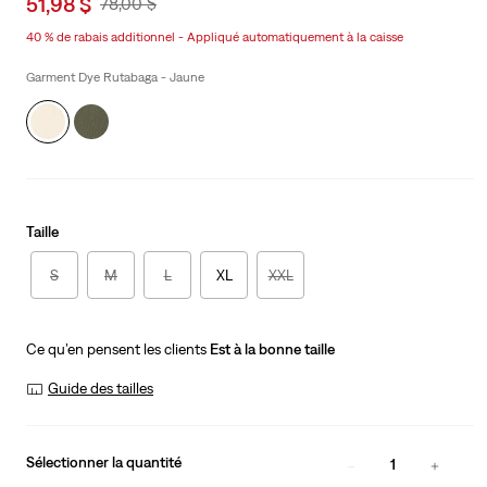
Sale
51,98 $
Original
78,00 $
price
Price
40 % de rabais additionnel - Appliqué automatiquement à la caisse
is
Was
Garment Dye Rutabaga - Jaune
Taille
S
M
L
XL
XXL
Ce qu’en pensent les clients
Est à la bonne taille
Guide des tailles
Sélectionner la quantité
1