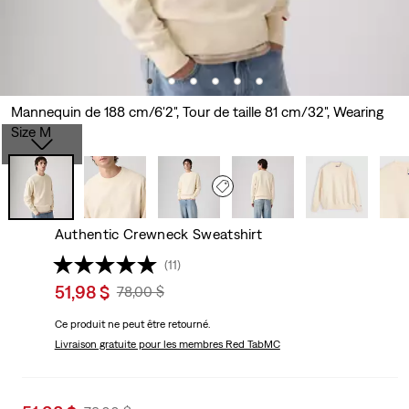
Mannequin de 188 cm/6'2", Tour de taille 81 cm/32", Wearing
Size M
Authentic Crewneck Sweatshirt
(11)
Sale
51,98 $
Original
78,00 $
price
Price
Ce produit ne peut être retourné.
is
Was
Livraison gratuite
pour les membres Red TabMC