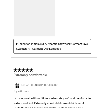
Publication initiale sur
Authentic Crewneck Garment Dye
Sweatshirt - Garment Dye Kambaba
5 étoile(s) sur 5.
Extremely comfortable
ÉCHANTILLON DU PRODUIT REÇU
il y a 6 mois
Holds up well with multiple washes. Very soft and comfortable
texture and feel. Extremely comfortable sweatshirt overall.