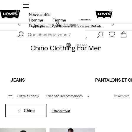
Nouveautés
S.
15 % DE RABAIS SUR VOTRE PREMIÈRE COMMANDE
Détails
Homme
Femme
40 % DE RABAIS ADDITIONNEL SUR LES SOLDES.
Rejoindre
Enfants
Solde
Appliqué automatiquement à la caisse.
Détails
maintenant
Rejoindre
maintenant
Vêtements
Homme
Canada
Canada
Chino Clothing For Men
JEANS
PANTALONS ET C
Filtre
/ Trier
(1)
Trier par
Recommandés
12 Articles
Chino
Effacer tout