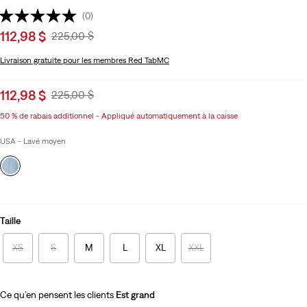
(0)
Sale
112,98 $
Original
225,00 $
price
Price
Livraison gratuite
pour les membres Red TabMC
is
Was
Sale
112,98 $
Original
225,00 $
price
Price
50 % de rabais additionnel - Appliqué automatiquement à la caisse
is
Was
USA - Lavé moyen
Taille
XS
S
M
L
XL
XXL
Ce qu’en pensent les clients
Est grand