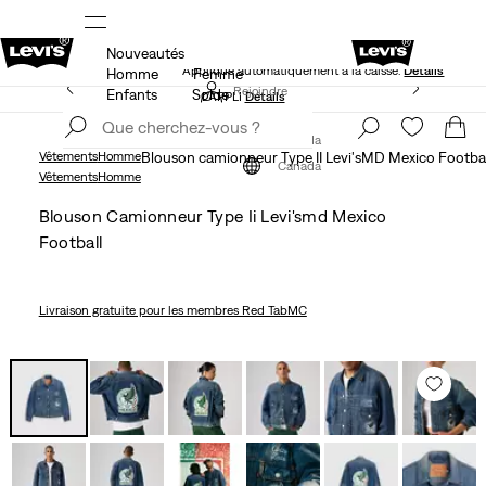
Nouveautés
NS
40 % DE RABAIS ADDITIONNEL SUR LES SOLDES.
Appliqué automatiquement à la caisse.
Détails
Homme
Femme
LE MEILLEUR DE LEVI'SMD – MAINTENANT DANS
Rejoindre
Enfants
Solde
L’APPLI
Détails
maintenant
Rejoindre
maintenant
Canada
Vêtements
Homme
Blouson camionneur Type II Levi'sMD Mexico Footbal
Canada
Vêtements
Homme
Blouson Camionneur Type Ii Levi'smd Mexico
Football
Livraison gratuite
pour les membres Red TabMC