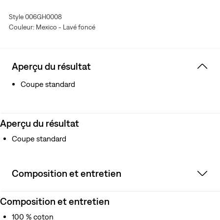
histoire de l'une des sélections nationales les plus
appréciées.
Style 006GH0008
Couleur: Mexico - Lavé foncé
La vision tirage limité de notre blouson camionneur Type
II
Coupe standard
Aperçu du résultat
Orné d'un motif collégial au point de chaînette et de
l’inscription « Cielito Lindo » en point de chaînette sur le
Coupe standard
devant
Orné du logo de la Fédération mexicaine de football
brodé au point de chaînette, en hommage à la riche
Aperçu du résultat
histoire de l'une des équipes nationales les plus
appréciées du monde du football
Coupe standard
Composition et entretien
Composition et entretien
100 % coton