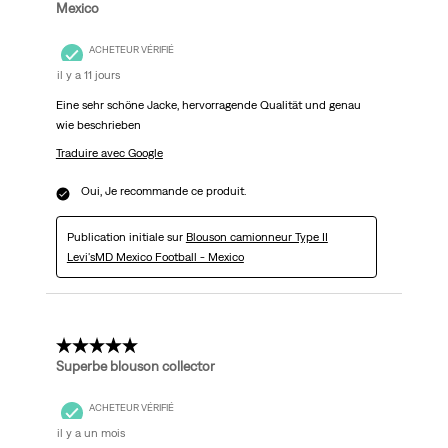
Mexico
ACHETEUR VÉRIFIÉ
il y a 11 jours
Eine sehr schöne Jacke, hervorragende Qualität und genau
wie beschrieben
Traduire avec Google
Oui, Je recommande ce produit.
Publication initiale sur
Blouson camionneur Type II
Levi'sMD Mexico Football - Mexico
5 étoile(s) sur 5.
Superbe blouson collector
ACHETEUR VÉRIFIÉ
il y a un mois