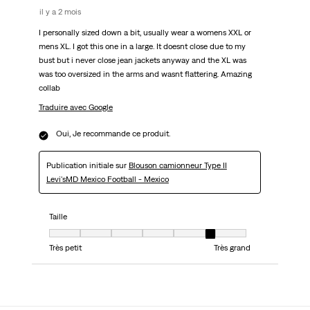
il y a 2 mois
I personally sized down a bit, usually wear a womens XXL or
mens XL. I got this one in a large. It doesnt close due to my
bust but i never close jean jackets anyway and the XL was
was too oversized in the arms and wasnt flattering. Amazing
collab
Traduire avec Google
Oui, Je recommande ce produit.
Publication initiale sur
Blouson camionneur Type II
Levi'sMD Mexico Football - Mexico
Taille
Taille, 6 sur 7, où 1 est égal à Très petit et 7 est égal à Très grand
Très petit
Très grand