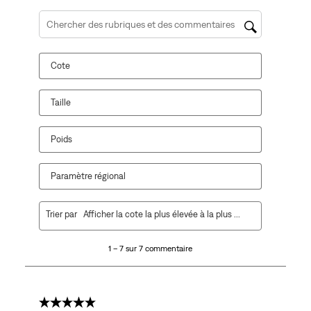
Zone de recherche de sujet et d'avis
Cote
Taille
Poids
Paramètre régional
1
Trier par
Afficher la cote la plus élevée à la plus faible
à
7
1 – 7 sur 7 commentaire
sur
7
commentaire.
5 étoile(s) sur 5.