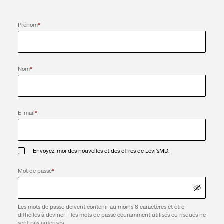
Prénom
*
Nom
*
E-mail
*
Envoyez-moi des nouvelles et des offres de Levi’sMD.
Mot de passe
*
Les mots de passe doivent contenir au moins 8 caractères et être
difficiles à deviner - les mots de passe couramment utilisés ou risqués ne
sont pas autorisés.