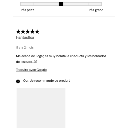
Taille, 4 sur 7, où 1 est égal à Très petit et 7 est égal à Très grand
Très petit
Très grand
5 étoile(s) sur 5.
Fantastica
il y a 2 mois
Me acaba de llegar, es muy bonita la chaqueta y los bordados
del escudo...🤩
Traduire avec Google
Oui, Je recommande ce produit.