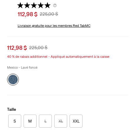
(7)
Sale
112,98 $
Original
225,00 $
price
Price
is
Livraison gratuite
pour les membres Red TabMC
Was
Sale
112,98 $
Original
225,00 $
price
Price
40 % de rabais additionnel - Appliqué automatiquement à la caisse
is
Was
Mexico - Lavé foncé
Taille
S
M
L
XL
XXL