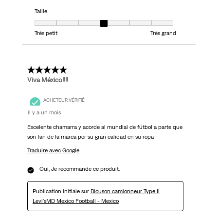
Taille
Taille, 4 sur 7, où 1 est égal à Très petit et 7 est égal à Très grand
Très petit
Très grand
5 étoile(s) sur 5.
Viva México!!!!
ACHETEUR VÉRIFIÉ
il y a un mois
Excelente chamarra y acorde al mundial de fútbol a parte que
son fan de la marca por su gran calidad en su ropa
Traduire avec Google
Oui, Je recommande ce produit.
Publication initiale sur
Blouson camionneur Type II
Levi'sMD Mexico Football - Mexico