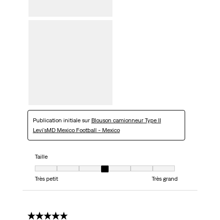
Publication initiale sur
Blouson camionneur Type II
Levi'sMD Mexico Football - Mexico
Taille
Taille, 4 sur 7, où 1 est égal à Très petit et 7 est égal à Très grand
Très petit
Très grand
5 étoile(s) sur 5.