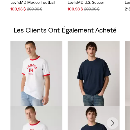
Levi'sMD Mexico Football
Levi'sMD U.S. Soccer
Le
Sale
Original
Sale
Original
100,98 $
200,00 $
100,98 $
200,00 $
21
Price
Price
Price
Price
is
was
is
was
Les Clients Ont Également Acheté
Skip Carousel