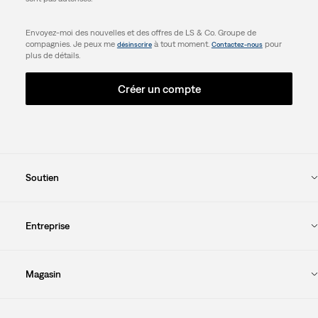
Envoyez-moi des nouvelles et des offres de LS & Co. Groupe de
compagnies. Je peux me
à tout moment.
pour
désinscrire
Contactez-nous
plus de détails.
Créer un compte
Soutien
Entreprise
Magasin