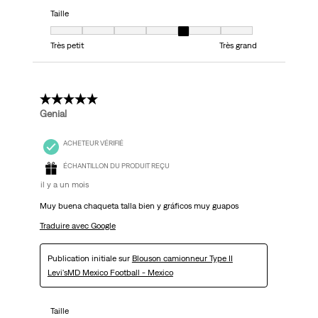
Taille
Taille, 5 sur 7, où 1 est égal à Très petit et 7 est égal à Très grand
Très petit
Très grand
5 étoile(s) sur 5.
Genial
ACHETEUR VÉRIFIÉ
ÉCHANTILLON DU PRODUIT REÇU
il y a un mois
Muy buena chaqueta talla bien y gráficos muy guapos
Traduire avec Google
Publication initiale sur
Blouson camionneur Type II
Levi'sMD Mexico Football - Mexico
Taille