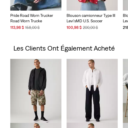
Pride Road Worn Trucker
Blouson camionneur Type III
Bl
Road Worn Trucke
Levi'sMD U.S. Soccer
Le
Sale
Original
Sale
Original
113,98 $
158,00 $
100,98 $
200,00 $
21
Price
Price
Price
Price
is
was
is
was
Les Clients Ont Également Acheté
Skip Carousel