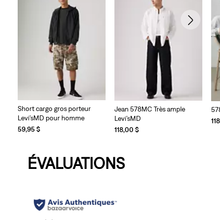
Short cargo gros porteur
Jean 578MC Très ample
57
Levi’sMD pour homme
Levi’sMD
11
59,95 $
118,00 $
ÉVALUATIONS