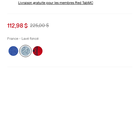
Livraison gratuite
pour les membres Red TabMC
Sale
112,98 $
Original
225,00 $
price
Price
is
Was
France - Lavé foncé