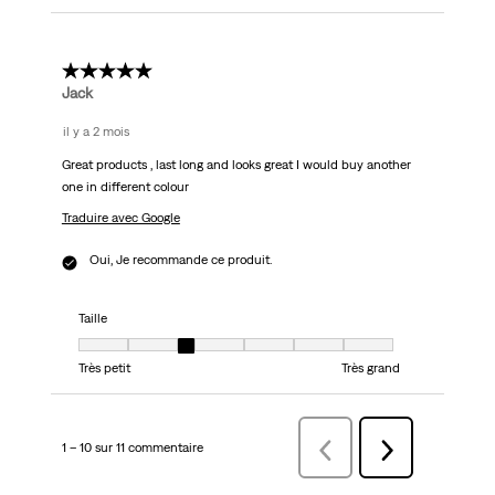
5 étoile(s) sur 5.
Jack
il y a 2 mois
Great products , last long and looks great I would buy another
one in different colour
Traduire avec Google
Oui, Je recommande ce produit.
Taille
Taille, 3 sur 7, où 1 est égal à Très petit et 7 est égal à Très grand
Très petit
Très grand
1 – 10 sur 11 commentaire
Précédentcommentaire
Suivant
commentaire