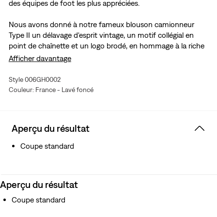
des équipes de foot les plus appréciées.
Nous avons donné à notre fameux blouson camionneur
Type II un délavage d'esprit vintage, un motif collégial en
point de chaînette et un logo brodé, en hommage à la riche
histoire de l'une des sélections nationales les plus
Afficher davantage
appréciées.
Style 006GH0002
La vision tirage limité de notre blouson camionneur Type
Couleur: France - Lavé foncé
II
Coupe relax
Orné d'un motif collégial au point de chaînette
Aperçu du résultat
Arbore un logo de la Fédération française de football
honorant la riche histoire de l'une des équipes nationales
Coupe standard
les plus appréciées du monde du football
Aperçu du résultat
Coupe standard