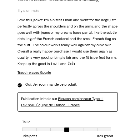
il y a un mois
Love this jacket. I’m a 6 feet 1 man and went for the large, I fit
perfectly across the shoulders and on the arms, and the shape
goes well with jeans or my creams loose pantsI. like the subtle
detailing of the French cockerel and the small French flag on
the cuff . The colour works really well against my olive skin..
Overall a really happy purchase. I would use them again as
quality is very good, pricing is fair and the fit is perfect for me.
Keep up the good in Levi Land 👍👍
Traduire avec Google
Oui, Je recommande ce produit.
Publication initiale sur
Blouson camionneur Type III
Levi'sMD Équipe de France - France
Taille
Taille, 4 sur 7, où 1 est égal à Très petit et 7 est égal à Très grand
Très petit
Très grand