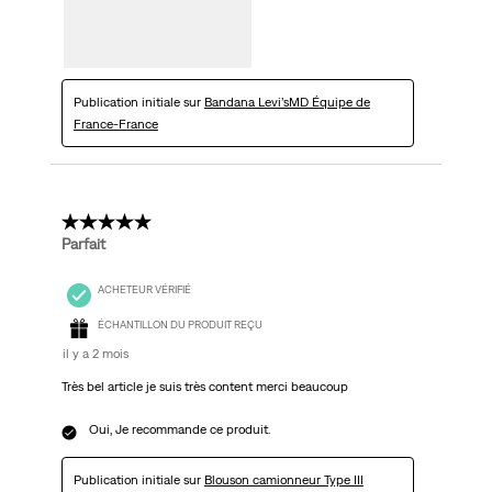
Publication initiale sur
Bandana Levi’sMD Équipe de
France-France
5 étoile(s) sur 5.
Parfait
ACHETEUR VÉRIFIÉ
ÉCHANTILLON DU PRODUIT REÇU
il y a 2 mois
Très bel article je suis très content merci beaucoup
Oui, Je recommande ce produit.
Publication initiale sur
Blouson camionneur Type III