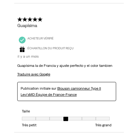
5 étoile(s) sur 5.
Guapísima
ACHETEUR VÉRIFIÉ
ÉCHANTILLON DU PRODUIT REÇU
il y a un mois
Guapísima la de Francia y ajuste perfecto y el color tambien
Traduire avec Google
Publication initiale sur
Blouson camionneur Type II
Levi'sMD Équipe de France-France
Taille
Taille, 4 sur 7, où 1 est égal à Très petit et 7 est égal à Très grand
Très petit
Très grand