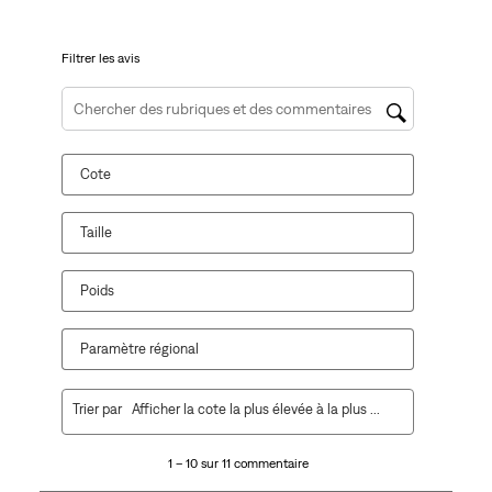
de
de
de
de
de
soumission.
soumission.
soumission.
soumission.
soumission.
Filtrer les avis
Zone de recherche de sujet et d'avis
Cote
Taille
Poids
Paramètre régional
1
Trier par
Afficher la cote la plus élevée à la plus faible
à
10
1 – 10 sur 11 commentaire
sur
11