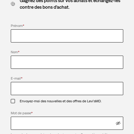
Gagnez des points sur vos achats et échangez-les
contre des bons d'achat.
Prénom
*
Nom
*
E-mail
*
Envoyez-moi des nouvelles et des offres de Levi’sMD.
Mot de passe
*