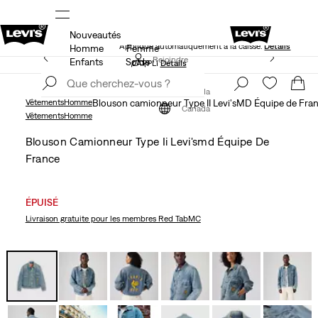
Nouveautés
NS
40 % DE RABAIS ADDITIONNEL SUR LES SOLDES.
Appliqué automatiquement à la caisse.
Détails
Homme
Femme
LE MEILLEUR DE LEVI'SMD – MAINTENANT DANS
Rejoindre
Enfants
Solde
L’APPLI
Détails
maintenant
Rejoindre
maintenant
Canada
Vêtements
Homme
Blouson camionneur Type II Levi'sMD Équipe de Fra
Canada
Vêtements
Homme
Blouson Camionneur Type Ii Levi'smd Équipe De
France
ÉPUISÉ
Livraison gratuite
pour les membres Red TabMC