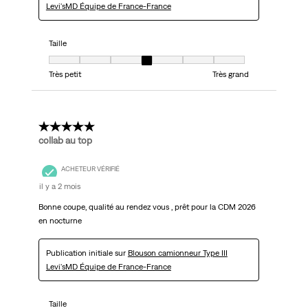
Levi'sMD Équipe de France-France
Taille
Taille, 4 sur 7, où 1 est égal à Très petit et 7 est égal à Très grand
Très petit
Très grand
5 étoile(s) sur 5.
collab au top
ACHETEUR VÉRIFIÉ
il y a 2 mois
Bonne coupe, qualité au rendez vous , prêt pour la CDM 2026
en nocturne
Publication initiale sur
Blouson camionneur Type III
Levi'sMD Équipe de France-France
Taille