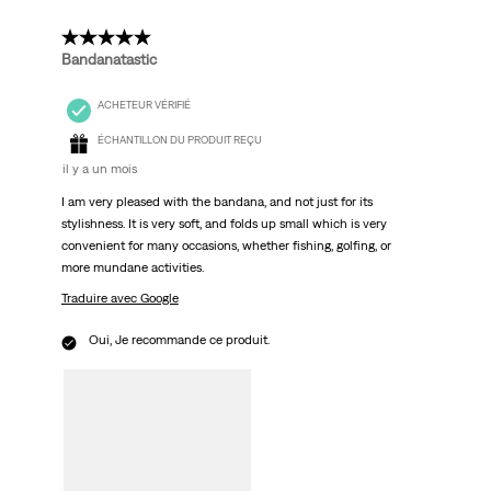
5 étoile(s) sur 5.
Bandanatastic
ACHETEUR VÉRIFIÉ
ÉCHANTILLON DU PRODUIT REÇU
il y a un mois
I am very pleased with the bandana, and not just for its
stylishness. It is very soft, and folds up small which is very
convenient for many occasions, whether fishing, golfing, or
more mundane activities.
Traduire avec Google
Oui, Je recommande ce produit.