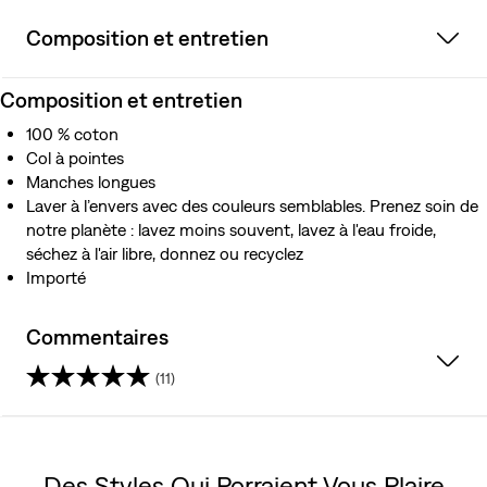
Composition et entretien
Composition et entretien
100 % coton
Col à pointes
Manches longues
Laver à l’envers avec des couleurs semblables. Prenez soin de
notre planète : lavez moins souvent, lavez à l'eau froide,
séchez à l'air libre, donnez ou recyclez
Importé
Commentaires
(11)
4.6
étoile(s)
Des Styles Qui Porraient Vous Plaire
sur