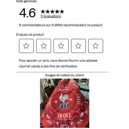
Note générale
4.6
11 évaluations
8 commentateurs sur 9 (89%) recommandent ce produit
Évaluez ce produit
Sélectionnez
Sélectionnez
Sélectionnez
Sélectionnez
Sélectionnez
Pour ajouter un avis, vous devrez fournir une adresse
pour
pour
pour
pour
pour
courriel valide à des fins de vérification.
évaluer
évaluer
évaluer
évaluer
évaluer
l'article
l'article
l'article
l'article
l'article
Images et vidéos du client
à
à
à
à
à
1
2
3
4
5
étoile.
étoiles.
étoiles.
étoiles.
étoiles.
Cette
Cette
Cette
Cette
Cette
action
action
action
action
action
ouvrira
ouvrira
ouvrira
ouvrira
ouvrira
le
le
le
le
le
formulaire
formulaire
formulaire
formulaire
formulaire