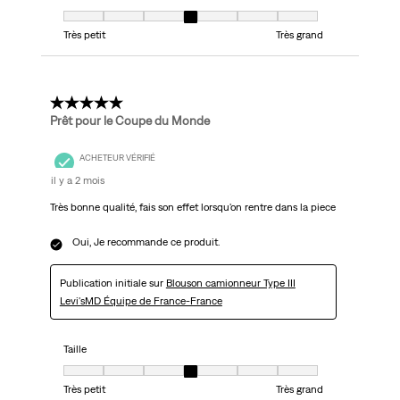
Taille, 4 sur 7, où 1 est égal à Très petit et 7 est égal à Très grand
Très petit
Très grand
5 étoile(s) sur 5.
Prêt pour le Coupe du Monde
ACHETEUR VÉRIFIÉ
il y a 2 mois
Très bonne qualité, fais son effet lorsqu'on rentre dans la piece
Oui, Je recommande ce produit.
Publication initiale sur
Blouson camionneur Type III
Levi'sMD Équipe de France-France
Taille
Taille, 4 sur 7, où 1 est égal à Très petit et 7 est égal à Très grand
Très petit
Très grand