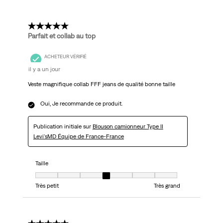
commentaire.
5 étoile(s) sur 5.
Parfait et collab au top
ACHETEUR VÉRIFIÉ
il y a un jour
Veste magnifique collab FFF jeans de qualité bonne taille
Oui, Je recommande ce produit.
Publication initiale sur
Blouson camionneur Type II
Levi'sMD Équipe de France-France
Taille
Taille, 4 sur 7, où 1 est égal à Très petit et 7 est égal à Très grand
Très petit
Très grand