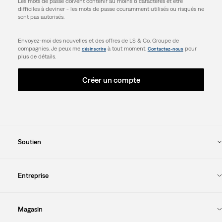
Les mots de passe doivent contenir au moins 8 caractères et être
difficiles à deviner - les mots de passe couramment utilisés ou risqués ne
sont pas autorisés.
Envoyez-moi des nouvelles et des offres de LS & Co. Groupe de
compagnies. Je peux me
à tout moment.
pour
désinscrire
Contactez-nous
plus de détails.
Créer un compte
Soutien
Entreprise
Magasin