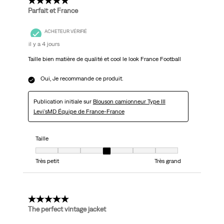
5 étoile(s) sur 5.
Parfait et France
ACHETEUR VÉRIFIÉ
il y a 4 jours
Taille bien matière de qualité et cool le look France Football
Oui, Je recommande ce produit.
Publication initiale sur
Blouson camionneur Type III
Levi'sMD Équipe de France-France
Taille
Taille, 4 sur 7, où 1 est égal à Très petit et 7 est égal à Très grand
Très petit
Très grand
5 étoile(s) sur 5.
The perfect vintage jacket