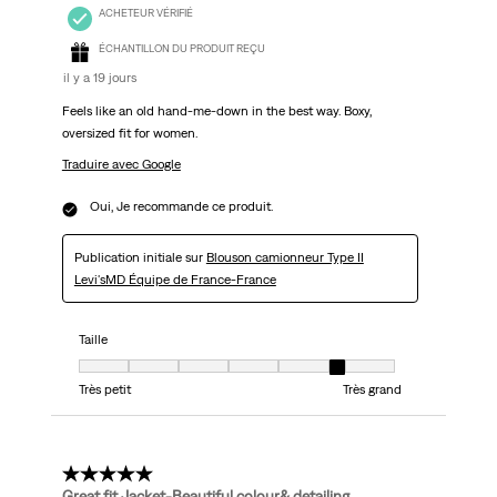
ACHETEUR VÉRIFIÉ
ÉCHANTILLON DU PRODUIT REÇU
il y a 19 jours
Feels like an old hand-me-down in the best way. Boxy,
oversized fit for women.
Traduire avec Google
Oui, Je recommande ce produit.
Publication initiale sur
Blouson camionneur Type II
Levi'sMD Équipe de France-France
Taille
Taille, 6 sur 7, où 1 est égal à Très petit et 7 est égal à Très grand
Très petit
Très grand
5 étoile(s) sur 5.
Great fit Jacket-Beautiful colour& detailing