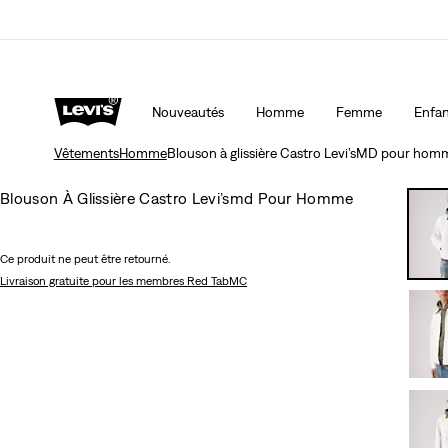
LE MEILLEUR DE LEVI'SMD – MAINTENANT DANS L’APP
Nouveautés
Homme
Femme
Enfan
Vêtements
Homme
Blouson à glissière Castro Levi’sMD pour hom
Blouson À Glissière Castro Levi’smd Pour Homme
Ce produit ne peut être retourné.
Livraison gratuite
pour les membres Red TabMC