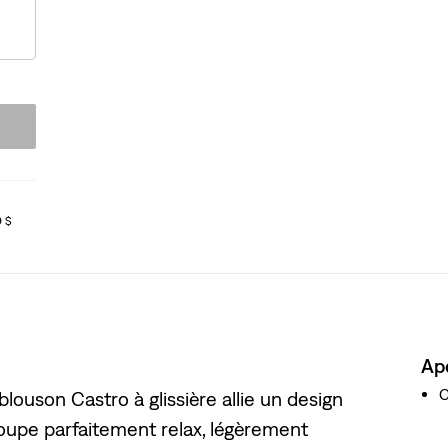
9 $
Ap
C
blouson Castro à glissière allie un design
coupe parfaitement relax, légèrement