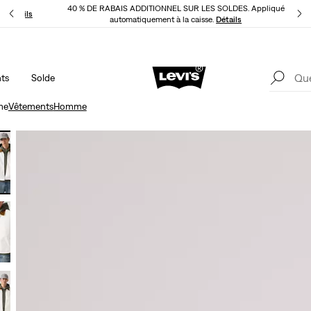
40 % DE RABAIS ADDITIONNEL SUR LES SOLDES. Appliqué
LI
Détails
automatiquement à la caisse.
Détails
ts
Solde
LE MEILLEUR DE LEVI'SMD – MAINTENANT DANS L’APPLI
Détails
me
Vêtements
Homme