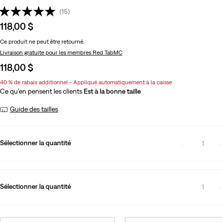
(15)
Sale
118,00 $
price
Ce produit ne peut être retourné.
is
Livraison gratuite
pour les membres Red TabMC
Sale
118,00 $
price
40 % de rabais additionnel - Appliqué automatiquement à la caisse
is
Ce qu’en pensent les clients
Est à la bonne taille
Guide des tailles
Sélectionner la quantité
1
Sélectionner la quantité
1