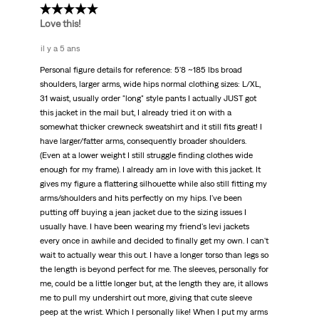
5 étoile(s) sur 5.
Love this!
il y a 5 ans
Personal figure details for reference: 5'8 ~185 lbs broad
shoulders, larger arms, wide hips normal clothing sizes: L/XL,
31 waist, usually order "long" style pants I actually JUST got
this jacket in the mail but, I already tried it on with a
somewhat thicker crewneck sweatshirt and it still fits great! I
have larger/fatter arms, consequently broader shoulders.
(Even at a lower weight I still struggle finding clothes wide
enough for my frame). I already am in love with this jacket. It
gives my figure a flattering silhouette while also still fitting my
arms/shoulders and hits perfectly on my hips. I've been
putting off buying a jean jacket due to the sizing issues I
usually have. I have been wearing my friend's levi jackets
every once in awhile and decided to finally get my own. I can't
wait to actually wear this out. I have a longer torso than legs so
the length is beyond perfect for me. The sleeves, personally for
me, could be a little longer but, at the length they are, it allows
me to pull my undershirt out more, giving that cute sleeve
peep at the wrist. Which I personally like! When I put my arms