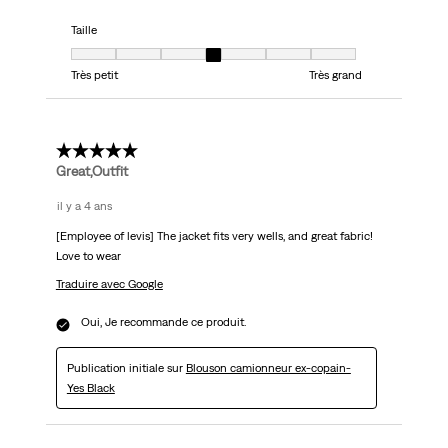
Taille
Taille, 4 sur 7, où 1 est égal à Très petit et 7 est égal à Très grand
Très petit
Très grand
5 étoile(s) sur 5.
Great,Outfit
il y a 4 ans
[Employee of levis] The jacket fits very wells, and great fabric!
Love to wear
Traduire avec Google
Oui, Je recommande ce produit.
Publication initiale sur
Blouson camionneur ex-copain-
Yes Black