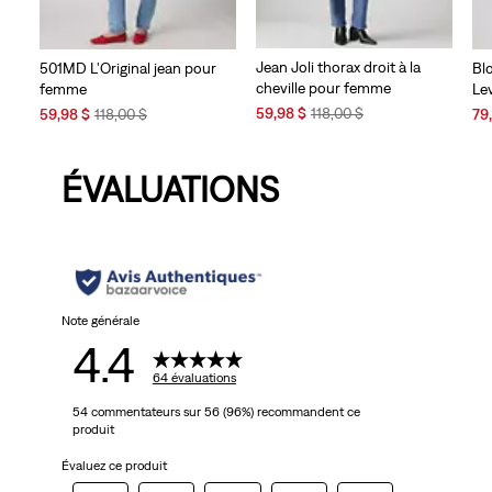
Jean Joli thorax droit à la
501MD L'Original jean pour
Bl
cheville pour femme
femme
Le
Sale
Original
Sale
Original
Sal
59,98 $
118,00 $
59,98 $
118,00 $
79
Price
Price
Price
Price
Pri
is
was
is
was
is
ÉVALUATIONS
Note générale
4.4
64 évaluations
54 commentateurs sur 56 (96%) recommandent ce
produit
Évaluez ce produit