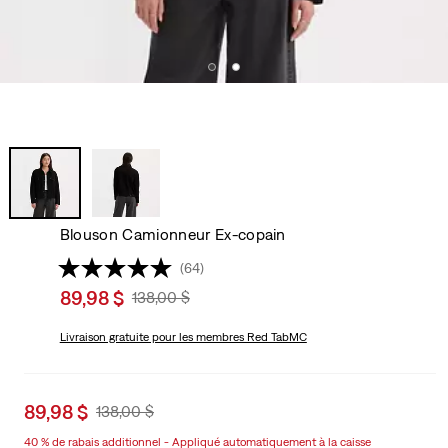
Blouson Camionneur Ex-copain
(64)
Sale
89,98 $
Original
138,00 $
price
Price
is
Livraison gratuite
pour les membres Red TabMC
Was
Sale
89,98 $
Original
138,00 $
price
Price
40 % de rabais additionnel - Appliqué automatiquement à la caisse