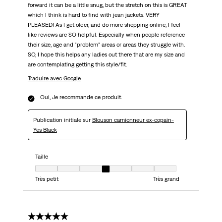
forward it can be a little snug, but the stretch on this is GREAT
which I think is hard to find with jean jackets. VERY
PLEASED! As I get older, and do more shopping online, I feel
like reviews are SO helpful. Especially when people reference
their size, age and "problem" areas or areas they struggle with.
SO, I hope this helps any ladies out there that are my size and
are contemplating getting this style/fit.
Traduire avec Google
Oui, Je recommande ce produit.
Publication initiale sur
Blouson camionneur ex-copain-
Yes Black
Taille
Taille, 4 sur 7, où 1 est égal à Très petit et 7 est égal à Très grand
Très petit
Très grand
5 étoile(s) sur 5.