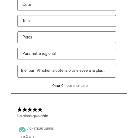
Cote
Taille
Poids
Paramètre régional
1
Trier par
Afficher la cote la plus élevée à la plus faible
à
10
1 – 10 sur 64 commentaire
sur
64
commentaire.
5 étoile(s) sur 5.
Le classique chic.
ACHETEUR VÉRIFIÉ
il y a 2 ans