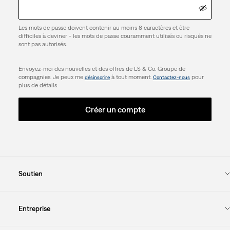
Les mots de passe doivent contenir au moins 8 caractères et être
difficiles à deviner - les mots de passe couramment utilisés ou risqués ne
sont pas autorisés.
Envoyez-moi des nouvelles et des offres de LS & Co. Groupe de
compagnies. Je peux me
à tout moment.
pour
désinscrire
Contactez-nous
plus de détails.
Créer un compte
Soutien
Entreprise