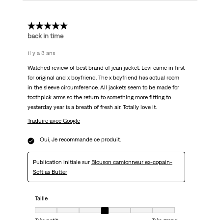
5 étoile(s) sur 5.
back in time
il y a 3 ans
Watched review of best brand of jean jacket. Levi came in first
for original and x boyfriend. The x boyfriend has actual room
in the sleeve circumference. All jackets seem to be made for
toothpick arms so the return to something more fitting to
yesterday year is a breath of fresh air. Totally love it.
Traduire avec Google
Oui, Je recommande ce produit.
Publication initiale sur
Blouson camionneur ex-copain-
Soft as Butter
Taille
Taille, 4 sur 7, où 1 est égal à Très petit et 7 est égal à Très grand