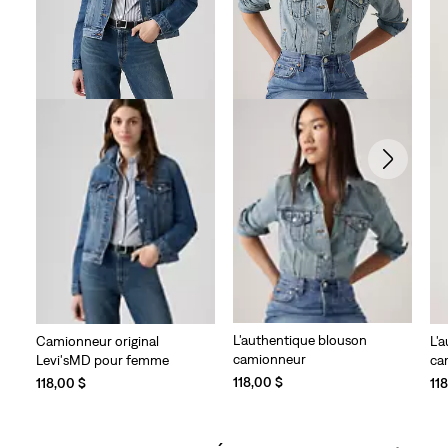
L'authentique blouson
Camionneur original
L'
camionneur
Levi'sMD pour femme
ca
118,00 $
118,00 $
11