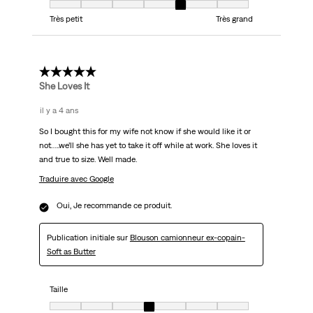
Taille, 5 sur 7, où 1 est égal à Très petit et 7 est égal à Très grand
Très petit
Très grand
5 étoile(s) sur 5.
She Loves It
il y a 4 ans
So I bought this for my wife not know if she would like it or
not…..we’ll she has yet to take it off while at work. She loves it
and true to size. Well made.
Traduire avec Google
Oui, Je recommande ce produit.
Publication initiale sur
Blouson camionneur ex-copain-
Soft as Butter
Taille
Taille, 4 sur 7, où 1 est égal à Très petit et 7 est égal à Très grand