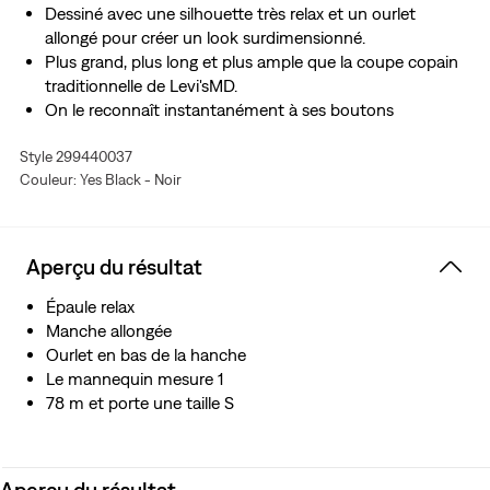
Dessiné avec une silhouette très relax et un ourlet
allongé pour créer un look surdimensionné.
Plus grand, plus long et plus ample que la coupe copain
traditionnelle de Levi'sMD.
On le reconnaît instantanément à ses boutons
métalliques griffés Levi'sMD et ses piqûres en V.
Style 299440037
Produit avec nos techniques durables
Water<Less™
Couleur: Yes Black - Noir
techniques
Aperçu du résultat
Épaule relax
Manche allongée
Ourlet en bas de la hanche
Le mannequin mesure 1
78 m et porte une taille S
Aperçu du résultat