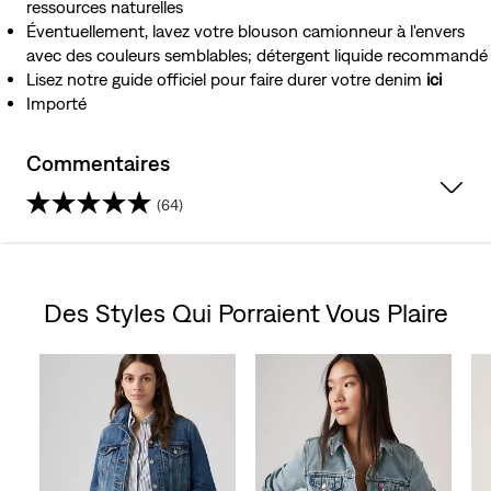
ressources naturelles
Éventuellement, lavez votre blouson camionneur à l'envers
avec des couleurs semblables; détergent liquide recommandé
Lisez notre guide officiel pour faire durer votre denim
ici
Importé
Commentaires
(64)
4.4
étoile(s)
Des Styles Qui Porraient Vous Plaire
sur
Skip Carousel
5.
64
évaluations