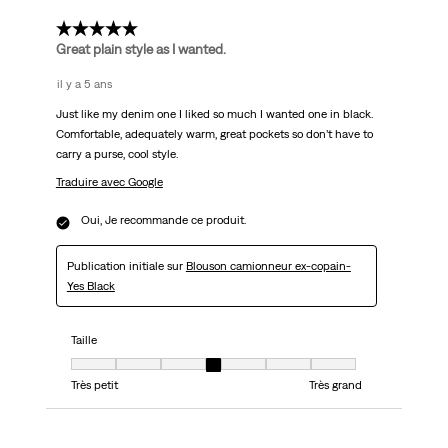
5 étoile(s) sur 5.
Great plain style as I wanted.
il y a 5 ans
Just like my denim one I liked so much I wanted one in black.
Comfortable, adequately warm, great pockets so don’t have to
carry a purse, cool style.
Traduire avec Google
Oui, Je recommande ce produit.
Publication initiale sur
Blouson camionneur ex-copain-
Yes Black
Taille
Taille, 4 sur 7, où 1 est égal à Très petit et 7 est égal à Très grand
Très petit
Très grand