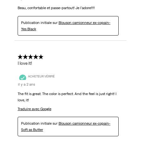
Beau, confortable et passe-partout! Je l'adore!!!!
Publication initiale sur
Blouson camionneur ex-copain-
Yes Black
5 étoile(s) sur 5.
I love it!
ACHETEUR VÉRIFIÉ
il y a 2 ans
The fit is great. The color is perfect. And the feel is just right! I
love, it!
Traduire avec Google
Publication initiale sur
Blouson camionneur ex-copain-
Soft as Butter