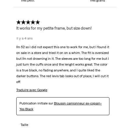
Très petit
Très grand
5 étoile(s) sur 5.
It works for my petite frame, but size down!
il y a 4 ans
I´m 5´2 so I did not expect this one to work for me, but I found it
on sale in a store and tried it on on a whim. The fit is oversized
but I´m not drowning in it. The sleeves are too long for me but I
just turn the cuffs once and the lenght works great. The color
is a true black, no fading anywhere, and I quite liked the
darker buttons. The red levis tab looks out of place, I will cut it
off.
Traduire avec Google
Publication initiale sur
Blouson camionneur ex-copain-
Yes Black
Taille