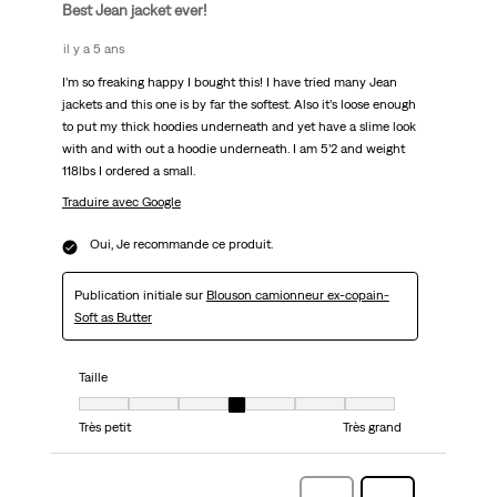
Best Jean jacket ever!
il y a 5 ans
I’m so freaking happy I bought this! I have tried many Jean
jackets and this one is by far the softest. Also it’s loose enough
to put my thick hoodies underneath and yet have a slime look
with and with out a hoodie underneath. I am 5’2 and weight
118lbs I ordered a small.
Traduire avec Google
Oui, Je recommande ce produit.
Publication initiale sur
Blouson camionneur ex-copain-
Soft as Butter
Taille
Taille, 4 sur 7, où 1 est égal à Très petit et 7 est égal à Très grand
Très petit
Très grand