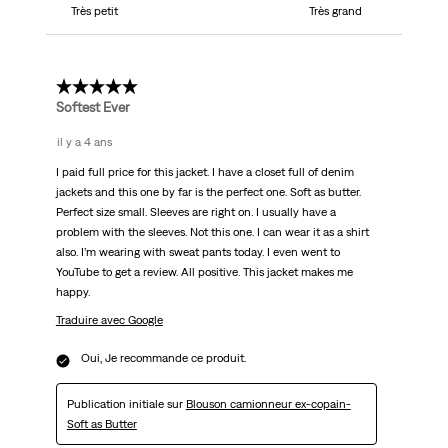
Très petit
Très grand
5 étoile(s) sur 5.
Softest Ever
il y a 4 ans
I paid full price for this jacket. I have a closet full of denim
jackets and this one by far is the perfect one. Soft as butter.
Perfect size small. Sleeves are right on. I usually have a
problem with the sleeves. Not this one. I can wear it as a shirt
also. I’m wearing with sweat pants today. I even went to
YouTube to get a review. All positive. This jacket makes me
happy.
Traduire avec Google
Oui, Je recommande ce produit.
Publication initiale sur
Blouson camionneur ex-copain-
Soft as Butter