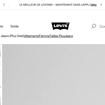
E
Détails
LE MEILLEUR DE LEVI'SMD – MAINTENANT DANS L’APPLI
Détails
ts
Solde
15 % DE RABAIS SUR VOTRE PREMIÈRE COMMANDE
Détails
LE
eans (Plus Size)
Vêtements
Femme
Tailles Plus
Jeans