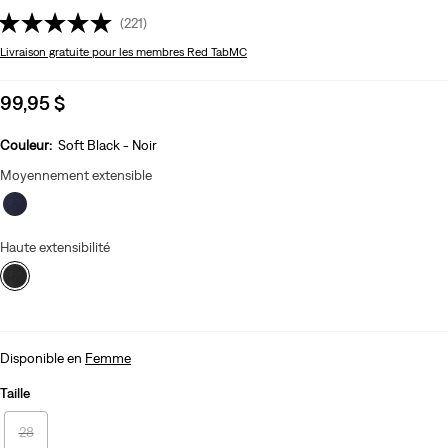
(221)
Livraison gratuite
pour les membres Red TabMC
Sale
99,95 $
price
is
Couleur:
Soft Black - Noir
Moyennement extensible
Haute extensibilité
Disponible en
Femme
Taille
28