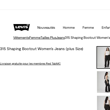
15 % DE RABAIS SUR VOTRE PREMIÈRE COMMAND
Nouveautés
Homme
Femme
Enfan
Vêtements
Femme
Tailles Plus
Jeans
315 Shaping Bootcut Women's J
315 Shaping Bootcut Women's Jeans (plus Size)
Livraison gratuite
pour les membres Red TabMC