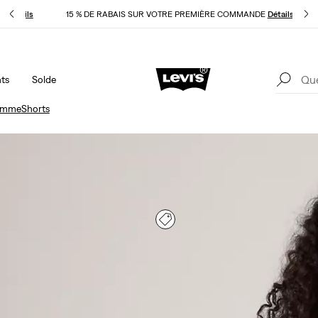
LI
Détails
15 % DE RABAIS SUR VOTRE PREMIÈRE COMMANDE
Détails
ts
Solde
LE MEILLEUR DE LEVI'SMD – MAINTENANT DANS L’APPLI
Détails
1
emme
Shorts