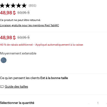
(855)
Sale
48,98 $
Original
59,95 $
price
Price
Ce produit ne peut être retourné.
is
Was
Livraison gratuite
pour les membres Red TabMC
Sale
48,98 $
Original
59,95 $
price
Price
40 % de rabais additionnel - Appliqué automatiquement à la caisse
is
Was
Moyennement extensible
Ce qu’en pensent les clients
Est à la bonne taille
Guide des tailles
Sélectionner la quantité
1