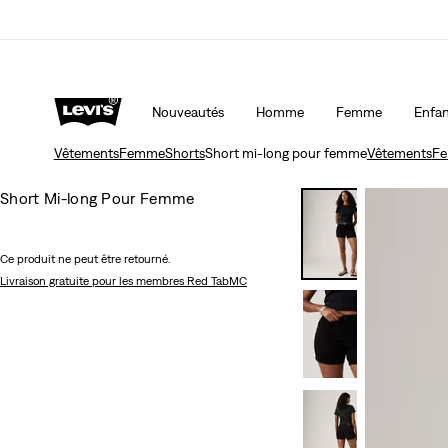
LE MEILLEUR DE LEVI'SMD – MAINTENANT DANS L’APP
Nouveautés
Homme
Femme
Enfan
Vêtements
Femme
Shorts
Short mi-long pour femme
Vêtements
F
Short Mi-long Pour Femme
Ce produit ne peut être retourné.
Livraison gratuite
pour les membres Red TabMC