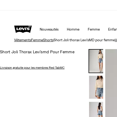
15 % DE RABAIS SUR VOTRE PREMIÈRE COMMAND
Nouveautés
Homme
Femme
Enfan
Vêtements
Femme
Shorts
Short Joli thorax Levi’sMD pour femme
V
Short Joli Thorax Levi’smd Pour Femme
Livraison gratuite
pour les membres Red TabMC