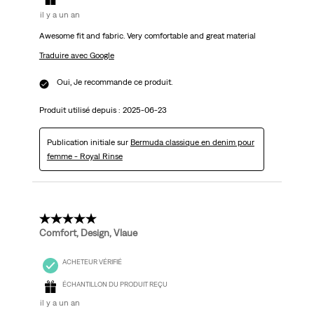
il y a un an
Awesome fit and fabric. Very comfortable and great material
Traduire avec Google
Oui, Je recommande ce produit.
Produit utilisé depuis :
2025-06-23
Publication initiale sur
Bermuda classique en denim pour
femme - Royal Rinse
5 étoile(s) sur 5.
Comfort, Design, Vlaue
ACHETEUR VÉRIFIÉ
ÉCHANTILLON DU PRODUIT REÇU
il y a un an