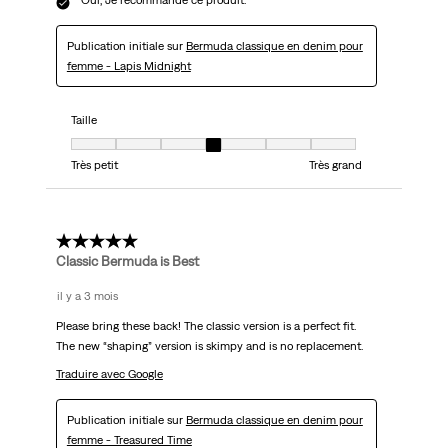
Oui, Je recommande ce produit.
Publication initiale sur
Bermuda classique en denim pour
femme - Lapis Midnight
Taille
Taille, 4 sur 7, où 1 est égal à Très petit et 7 est égal à Très grand
Très petit
Très grand
5 étoile(s) sur 5.
Classic Bermuda is Best
il y a 3 mois
Please bring these back! The classic version is a perfect fit.
The new “shaping” version is skimpy and is no replacement.
Traduire avec Google
Publication initiale sur
Bermuda classique en denim pour
femme - Treasured Time