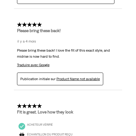
5 étoile(s) sur 5.
Please bring these back!
il y a 4 mois
Please bring these back! I love the fit of this exact style, and
midrise is now hard to find.
Traduire avec Google
Publication initiale sur
Product Name not available
5 étoile(s) sur 5.
Fit is great. Love how they look
ACHETEUR VÉRIFIÉ
ÉCHANTILLON DU PRODUIT REÇU