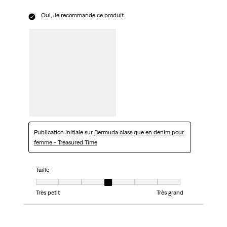
Oui, Je recommande ce produit.
Publication initiale sur
Bermuda classique en denim pour
femme - Treasured Time
Taille
Taille, 4 sur 7, où 1 est égal à Très petit et 7 est égal à Très grand
Très petit
Très grand