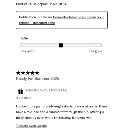
Produit utilisé depuis :
2025-01-14
Publication initiale sur
Bermuda classique en denim pour
femme - Treasured Time
Taille
Taille, 4 sur 7, où 1 est égal à Très petit et 7 est égal à Très grand
Très petit
Très grand
5 étoile(s) sur 5.
Ready For Summer 2025
ÉCHANTILLON DU PRODUIT REÇU
il y a un an
I picked up a pair of mid-length shorts to wear at home. These
have a mid-rise and a slimmer fit through the hip, offering a
bit of shaping even while I'm relaxing. It's a win-win!
Traduire avec Google