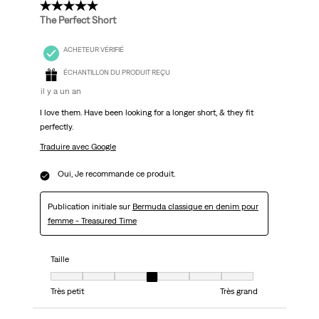
5 étoile(s) sur 5.
The Perfect Short
ACHETEUR VÉRIFIÉ
ÉCHANTILLON DU PRODUIT REÇU
il y a un an
I love them. Have been looking for a longer short, & they fit
perfectly.
Traduire avec Google
Oui, Je recommande ce produit.
Publication initiale sur
Bermuda classique en denim pour
femme - Treasured Time
Taille
Taille, 4 sur 7, où 1 est égal à Très petit et 7 est égal à Très grand
Très petit
Très grand