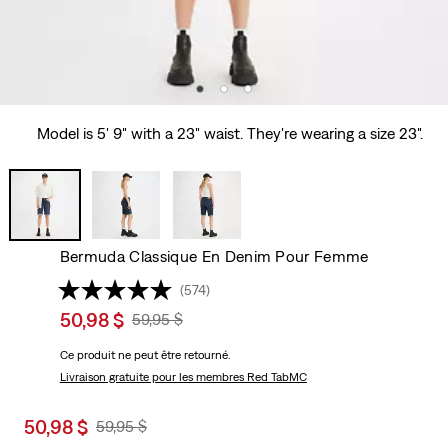
Model is 5' 9" with a 23" waist. They're wearing a size 23".
Bermuda Classique En Denim Pour Femme
(574)
Sale
50,98 $
Original
59,95 $
price
Price
Ce produit ne peut être retourné.
is
Was
Livraison gratuite
pour les membres Red TabMC
Sale
50,98 $
Original
59,95 $
price
Price