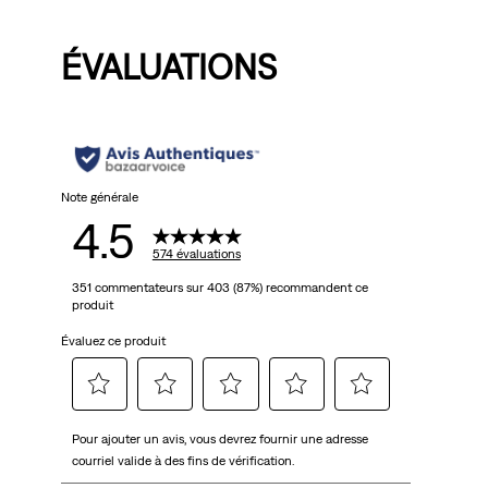
Price
Price
Price
Price
is
is
was
is
was
ÉVALUATIONS
Note générale
4.5
574 évaluations
351 commentateurs sur 403 (87%) recommandent ce
produit
Évaluez ce produit
Sélectionnez
Sélectionnez
Sélectionnez
Sélectionnez
Sélectionnez
Pour ajouter un avis, vous devrez fournir une adresse
pour
pour
pour
pour
pour
courriel valide à des fins de vérification.
évaluer
évaluer
évaluer
évaluer
évaluer