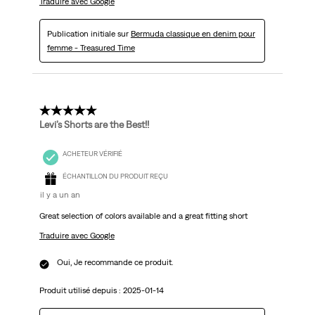
Traduire avec Google
Publication initiale sur
Bermuda classique en denim pour
femme - Treasured Time
5 étoile(s) sur 5.
Levi’s Shorts are the Best!!
ACHETEUR VÉRIFIÉ
ÉCHANTILLON DU PRODUIT REÇU
il y a un an
Great selection of colors available and a great fitting short
Traduire avec Google
Oui, Je recommande ce produit.
Produit utilisé depuis :
2025-01-14