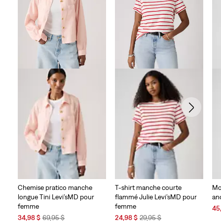
Chemise pratico manche
T-shirt manche courte
Mo
longue Tini Levi’sMD pour
flammé Julie Levi’sMD pour
an
femme
femme
Sal
45
Sale
Original
Sale
Original
Pri
34,98 $
69,95 $
24,98 $
29,95 $