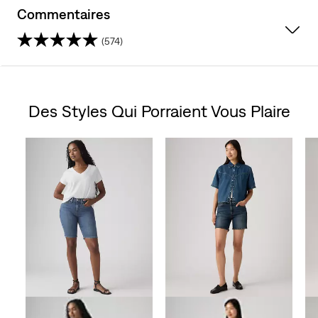
Commentaires
(574)
4.5
étoile(s)
Des Styles Qui Porraient Vous Plaire
sur
Skip Carousel
5.
574
évaluations