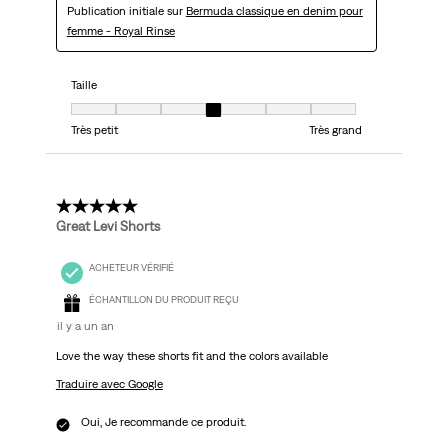
Publication initiale sur
Bermuda classique en denim pour
femme - Royal Rinse
Taille
Taille, 4 sur 7, où 1 est égal à Très petit et 7 est égal à Très grand
Très petit
Très grand
5 étoile(s) sur 5.
Great Levi Shorts
ACHETEUR VÉRIFIÉ
ÉCHANTILLON DU PRODUIT REÇU
il y a un an
Love the way these shorts fit and the colors available
Traduire avec Google
Oui, Je recommande ce produit.