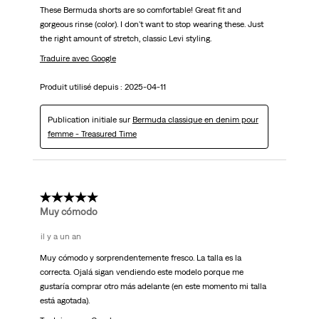
These Bermuda shorts are so comfortable! Great fit and
gorgeous rinse (color). I don't want to stop wearing these. Just
the right amount of stretch, classic Levi styling.
Traduire avec Google
Produit utilisé depuis :
2025-04-11
Publication initiale sur
Bermuda classique en denim pour
femme - Treasured Time
5 étoile(s) sur 5.
Muy cómodo
il y a un an
Muy cómodo y sorprendentemente fresco. La talla es la
correcta. Ojalá sigan vendiendo este modelo porque me
gustaría comprar otro más adelante (en este momento mi talla
está agotada).