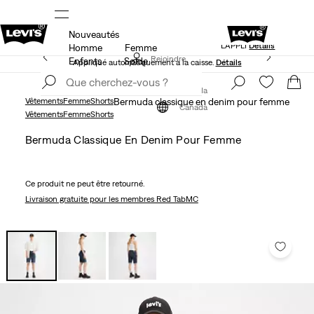
Nouveautés
IÈRE COMMANDE
LE MEILLEUR DE LEVI'SMD – MAINTENAN
L’APPLI
Détails
Homme
Femme
50 % DE RABAIS ADDITIONNEL SUR LES SOLDES.
Rejoindre
Enfants
Solde
Appliqué automatiquement à la caisse.
Détails
maintenant
Rejoindre
maintenant
Canada
Vêtements
Femme
Shorts
Bermuda classique en denim pour femme
Canada
Vêtements
Femme
Shorts
Bermuda Classique En Denim Pour Femme
Ce produit ne peut être retourné.
Livraison gratuite
pour les membres Red TabMC