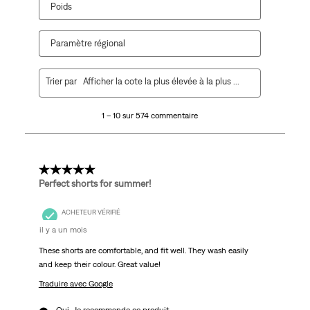
Poids
Paramètre régional
1
Trier par
Afficher la cote la plus élevée à la plus faible
à
10
1 – 10 sur 574 commentaire
sur
574
commentaire.
5 étoile(s) sur 5.
Perfect shorts for summer!
ACHETEUR VÉRIFIÉ
il y a un mois
These shorts are comfortable, and fit well. They wash easily
and keep their colour. Great value!
Traduire avec Google