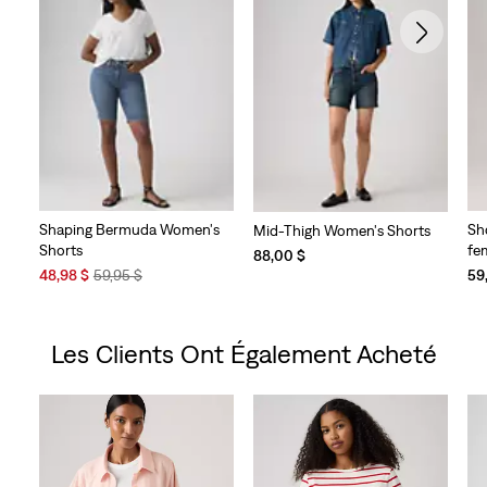
Shaping Bermuda Women's
Sh
Mid-Thigh Women's Shorts
Shorts
fe
88,00 $
Sale
Original
48,98 $
59,95 $
59
Price
Price
is
was
Les Clients Ont Également Acheté
Skip Carousel