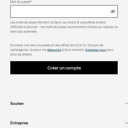
Mot de passe
*
Les mots de passe doivent contenir au moins 8 caractères et être
difficiles à deviner - les mots de passe couramment utilisés ou risqués ne
sont pas autorisés.
Envoyez-moi des nouvelles et des offres de LS & Co. Groupe de
compagnies. Je peux me
à tout moment.
pour
désinscrire
Contactez-nous
plus de détails.
Créer un compte
Soutien
Entreprise