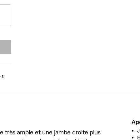
9 $
Ap
J
 très ample et une jambe droite plus
E