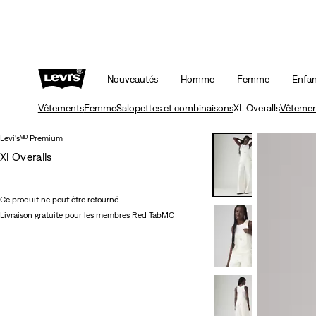
50 % DE RABAIS ADDITIONNEL SUR LES SOLDES. Ap
automatiquement à la caisse.
Détails
Nouveautés
Homme
Femme
Enfan
Vêtements
Femme
Salopettes et combinaisons
XL Overalls
Vêtemen
Levi'sᴹᴰ Premium
Xl Overalls
Ce produit ne peut être retourné.
Livraison gratuite
pour les membres Red TabMC