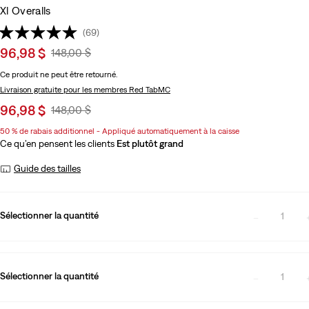
Xl Overalls
(69)
Sale
96,98 $
Original
148,00 $
price
Price
Ce produit ne peut être retourné.
is
Was
Livraison gratuite
pour les membres Red TabMC
Sale
96,98 $
Original
148,00 $
price
Price
50 % de rabais additionnel - Appliqué automatiquement à la caisse
is
Was
Ce qu’en pensent les clients
Est plutôt grand
Guide des tailles
Sélectionner la quantité
1
Sélectionner la quantité
1