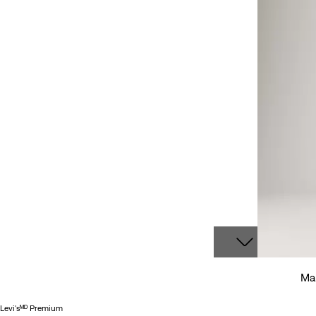
Man
Levi'sᴹᴰ Premium