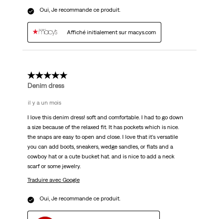
Oui, Je recommande ce produit.
Affiché initialement sur macys.com
5 étoile(s) sur 5.
Denim dress
il y a un mois
I love this denim dress! soft and comfortable. I had to go down
a size because of the relaxed fit. It has pockets which is nice.
the snaps are easy to open and close. I love that it's versatile
you can add boots, sneakers, wedge sandles, or flats and a
cowboy hat or a cute bucket hat. and is nice to add a neck
scarf or some jewelry.
Traduire avec Google
Oui, Je recommande ce produit.