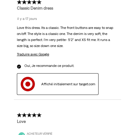
5 étoile(s) sur 5.
Classic Denim dress
il y a 17 jours
Love this dress. Its a classic. The front buttons are easy to snap
on/off. The style is a classic one. The denim is very soft, the
length is perfect. I'm very petite- 5'2" and XS fit me. It runs a
size big, so size down one size.
Traduire avec Google
Oui, Je recommande ce produit.
Affiché initialement sur target.com
5 étoile(s) sur 5.
Love
ACHETEUR VÉRIFIÉ