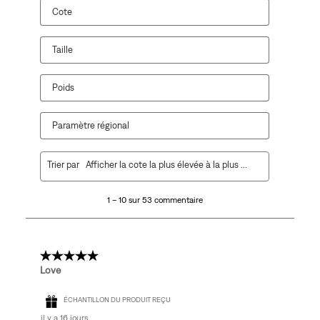
Cote
Taille
Poids
Paramètre régional
1
Trier par
Afficher la cote la plus élevée à la plus faible
à
10
1 – 10 sur 53 commentaire
sur
53
commentaire.
5 étoile(s) sur 5.
Love
ÉCHANTILLON DU PRODUIT REÇU
il y a 16 jours