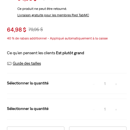
price
Price
Ce produit ne peut être retourné.
is
Was
Livraison gratuite
pour les membres Red TabMC
Sale
64,98 $
Original
79,95 $
price
Price
40 % de rabais additionnel - Appliqué automatiquement à la caisse
is
Was
Ce qu’en pensent les clients
Est plutôt grand
Guide des tailles
Sélectionner la quantité
1
Sélectionner la quantité
1