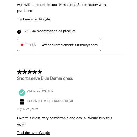
well with time and is quality material! Super happy with
purchase!
Traduire avec Google
Oui, Je recommande ce produit.
Affiché initialement sur macys.com
5 étoile(s) sur 5.
Short sleeve Blue Demin dress
ACHETEUR VÉRIFIÉ
ÉCHANTILLON DU PRODUIT REÇU
il y a 25 jours
Love this dress. Very comfortable and casual. Would buy this
agian
Traduire avec Google