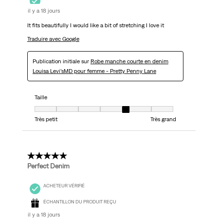
il y a 18 jours
It fits beautifully I would like a bit of stretching I love it
Traduire avec Google
Publication initiale sur
Robe manche courte en denim
Louisa Levi’sMD pour femme - Pretty Penny Lane
Taille
Taille, 5 sur 7, où 1 est égal à Très petit et 7 est égal à Très grand
Très petit
Très grand
5 étoile(s) sur 5.
Perfect Denim
ACHETEUR VÉRIFIÉ
ÉCHANTILLON DU PRODUIT REÇU
il y a 18 jours