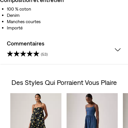
100 % coton
Denim
Manches courtes
Importé
Commentaires
(53)
4.8
étoile(s)
Des Styles Qui Porraient Vous Plaire
sur
Skip Carousel
5.
53
évaluations