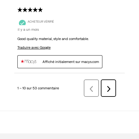
5 étoile(s) sur 5.
ACHETEUR VÉRIFIÉ
il y a un mois
Good quality material, style and comfortable.
Traduire avec Google
Affiché initialement sur macys.com
1 – 10 sur 53 commentaire
Précédentcommentaire
Suivant
commentaire