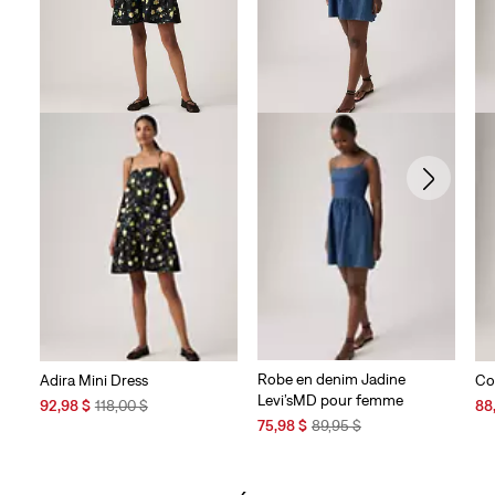
Robe en denim Jadine
Adira Mini Dress
Co
Levi’sMD pour femme
Sale
Original
Sal
92,98 $
118,00 $
88
Sale
Original
Price
Price
Pri
75,98 $
89,95 $
Price
Price
is
was
is
is
was