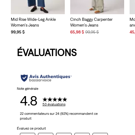
Mid Rise Wide-Leg Ankle
Cinch Baggy Carpenter
Mo
Women's Jeans
Women's Jeans
an
Sale
Original
Sal
99,95 $
65,98 $
99,95 $
45
Price
Price
Pri
is
was
is
ÉVALUATIONS
Note générale
4.8
53 évaluations
22 commentateurs sur 24 (92%) recommandent ce
produit
Évaluez ce produit