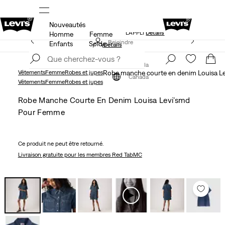
Nouveautés
NDE
LE MEILLEUR DE LEVI'SMD – MAINTENANT DANS
L’APPLI
Détails
Homme
Femme
15 % DE RABAIS SUR VOTRE PREMIÈRE COMMANDE
Rejoindre
Enfants
Solde
Détails
maintenant
Rejoindre
maintenant
Canada
Vêtements
Femme
Robes et jupes
Robe manche courte en denim Louisa L
Canada
Vêtements
Femme
Robes et jupes
Robe Manche Courte En Denim Louisa Levi’smd
Pour Femme
Ce produit ne peut être retourné.
Livraison gratuite
pour les membres Red TabMC