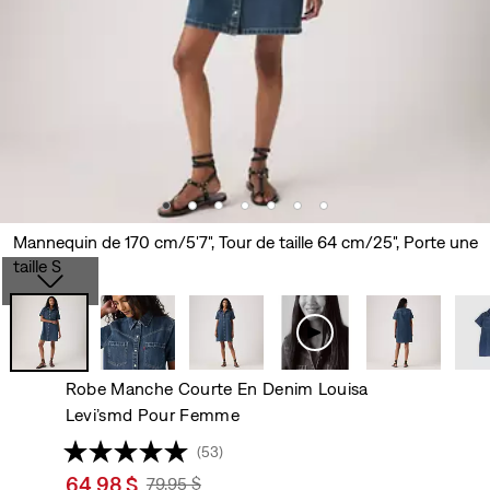
Mannequin de 170 cm/5'7", Tour de taille 64 cm/25", Porte une
taille S
Robe Manche Courte En Denim Louisa
Levi’smd Pour Femme
(53)
Sale
64,98 $
Original
79,95 $