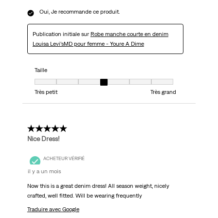
Oui, Je recommande ce produit.
Publication initiale sur
Robe manche courte en denim
Louisa Levi’sMD pour femme - Youre A Dime
Taille
Taille, 4 sur 7, où 1 est égal à Très petit et 7 est égal à Très grand
Très petit
Très grand
5 étoile(s) sur 5.
Nice Dress!
ACHETEUR VÉRIFIÉ
il y a un mois
Now this is a great denim dress! All season weight, nicely
crafted, well fitted. Will be wearing frequently
Traduire avec Google