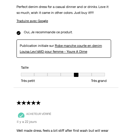
Perfect denim dress for a casual dinner and or drinks. Love it
so much, wish it came in other colors. Just buy it!!!!
Traduire avec Google
Oui, Je recommande ce produit.
Publication initiale sur
Robe manche courte en denim
Louisa Levi’sMD pour femme - Youre A Dime
Taille
Taille, 5 sur 7, où 1 est égal à Très petit et 7 est égal à Très grand
Très petit
Très grand
5 étoile(s) sur 5.
ACHETEUR VÉRIFIÉ
il y a 22 jours
Well made dress, feels a bit stiff after first wash but will wear