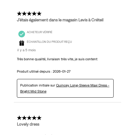
5 étoile(s) sur 5.
J’étais également dans le magasin Levis à Créteil
ACHETEUR VÉRIFIÉ
ÉCHANTILLON DU PRODUIT REÇU
il y a 5 mois
Très bonne qualité, livraison très vite, je suis content
Produit utilisé depuis :
2026-01-27
Publication initiale sur
Quincey Long-Sleeve Maxi Dress -
Bright Mid Stone
5 étoile(s) sur 5.
Lovely dress