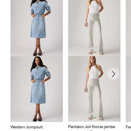
Pantalon Joli thorax jambe
Western Jumpsuit
Fes