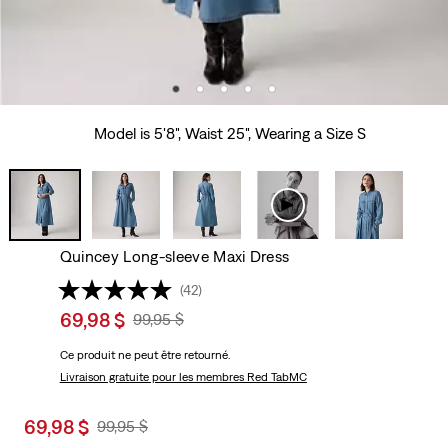
Model is 5'8", Waist 25", Wearing a Size S
Quincey Long-sleeve Maxi Dress
(42)
Sale
69,98 $
Original
99,95 $
price
Price
Ce produit ne peut être retourné.
is
Was
Livraison gratuite
pour les membres Red TabMC
Sale
69,98 $
Original
99,95 $
price
Price