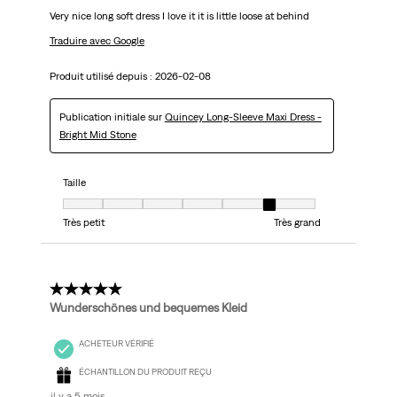
Very nice long soft dress I love it it is little loose at behind
Traduire avec Google
Produit utilisé depuis :
2026-02-08
Publication initiale sur
Quincey Long-Sleeve Maxi Dress -
Bright Mid Stone
Taille
Taille, 6 sur 7, où 1 est égal à Très petit et 7 est égal à Très grand
Très petit
Très grand
5 étoile(s) sur 5.
Wunderschönes und bequemes Kleid
ACHETEUR VÉRIFIÉ
ÉCHANTILLON DU PRODUIT REÇU
il y a 5 mois