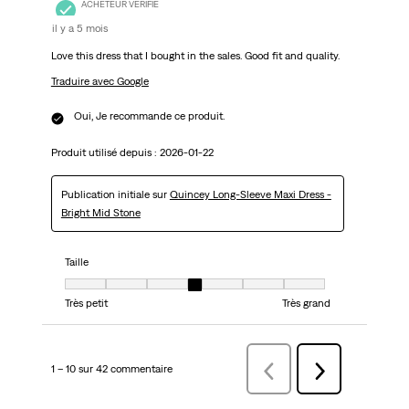
ACHETEUR VÉRIFIÉ
il y a 5 mois
Love this dress that I bought in the sales. Good fit and quality.
Traduire avec Google
Oui, Je recommande ce produit.
Produit utilisé depuis :
2026-01-22
Publication initiale sur
Quincey Long-Sleeve Maxi Dress -
Bright Mid Stone
Taille
Taille, 4 sur 7, où 1 est égal à Très petit et 7 est égal à Très grand
Très petit
Très grand
1 – 10 sur 42 commentaire
Précédentcommentaire
Suivant
commentaire