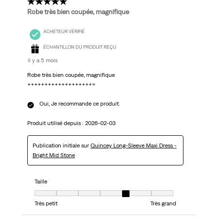
5 étoile(s) sur 5.
Robe très bien coupée, magnifique
ACHETEUR VÉRIFIÉ
ÉCHANTILLON DU PRODUIT REÇU
il y a 5 mois
Robe très bien coupée, magnifique
+++++++++++++++++++=
Oui, Je recommande ce produit.
Produit utilisé depuis :
2026-02-03
Publication initiale sur
Quincey Long-Sleeve Maxi Dress -
Bright Mid Stone
Taille
Taille, 5 sur 7, où 1 est égal à Très petit et 7 est égal à Très grand
Très petit
Très grand