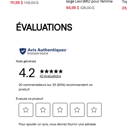
large Levi’sMD pour femme
To
Sale
Original
111,98 $
148,00 $
Sale
Original
Price
Price
Sal
94,98 $
128,00 $
28
Price
Price
is
was
Pri
is
was
is
ÉVALUATIONS
Note générale
4.2
42 évaluations
20 commentateurs sur 25 (80%) recommandent ce
produit
Évaluez ce produit
Sélectionnez
Sélectionnez
Sélectionnez
Sélectionnez
Sélectionnez
Pour ajouter un avis, vous devrez fournir une adresse
pour
pour
pour
pour
pour