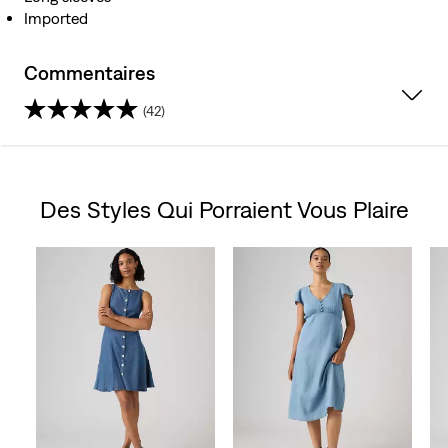
Imported
Commentaires
(42)
4.2
étoile(s)
Des Styles Qui Porraient Vous Plaire
sur
Skip Carousel
5.
42
évaluations