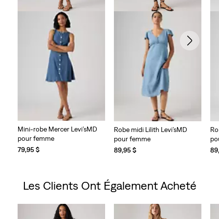
Mini-robe Mercer Levi’sMD
Robe midi Lilith Levi’sMD
Ro
pour femme
pour femme
po
79,95 $
89,95 $
89
Les Clients Ont Également Acheté
Skip Carousel