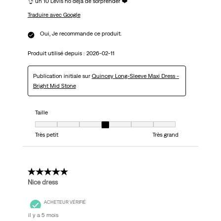
👌 un 10 Levis no deja de sorprender ❤️
Traduire avec Google
Oui, Je recommande ce produit.
Produit utilisé depuis :
2026-02-11
Publication initiale sur
Quincey Long-Sleeve Maxi Dress -
Bright Mid Stone
Taille
Taille, 4 sur 7, où 1 est égal à Très petit et 7 est égal à Très grand
Très petit
Très grand
5 étoile(s) sur 5.
Nice dress
ACHETEUR VÉRIFIÉ
il y a 5 mois