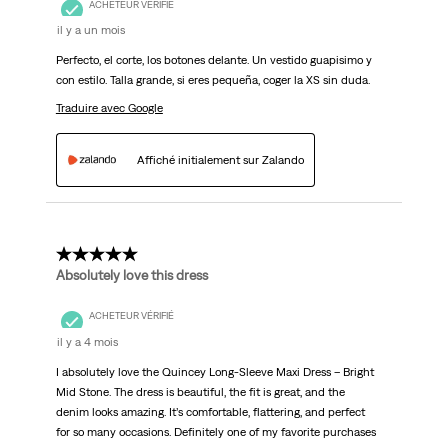
ACHETEUR VÉRIFIÉ
il y a un mois
Perfecto, el corte, los botones delante. Un vestido guapisimo y
con estilo. Talla grande, si eres pequeña, coger la XS sin duda.
Traduire avec Google
Affiché initialement sur Zalando
5 étoile(s) sur 5.
Absolutely love this dress
ACHETEUR VÉRIFIÉ
il y a 4 mois
I absolutely love the Quincey Long-Sleeve Maxi Dress – Bright
Mid Stone. The dress is beautiful, the fit is great, and the
denim looks amazing. It’s comfortable, flattering, and perfect
for so many occasions. Definitely one of my favorite purchases