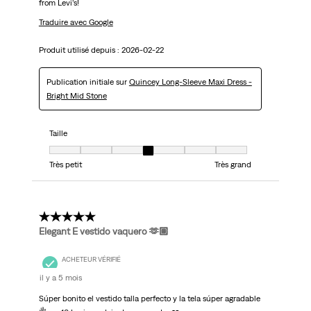
from Levi’s!
Traduire avec Google
Produit utilisé depuis :
2026-02-22
Publication initiale sur
Quincey Long-Sleeve Maxi Dress -
Bright Mid Stone
Taille
Taille, 4 sur 7, où 1 est égal à Très petit et 7 est égal à Très grand
Très petit
Très grand
5 étoile(s) sur 5.
Elegant E vestido vaquero 🫶🏽
ACHETEUR VÉRIFIÉ
il y a 5 mois
Súper bonito el vestido talla perfecto y la tela súper agradable