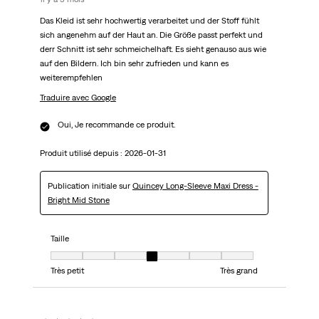
Das Kleid ist sehr hochwertig verarbeitet und der Stoff fühlt
sich angenehm auf der Haut an. Die Größe passt perfekt und
derr Schnitt ist sehr schmeichelhaft. Es sieht genauso aus wie
auf den Bildern. Ich bin sehr zufrieden und kann es
weiterempfehlen
Traduire avec Google
Oui, Je recommande ce produit.
Produit utilisé depuis :
2026-01-31
Publication initiale sur
Quincey Long-Sleeve Maxi Dress -
Bright Mid Stone
Taille
Taille, 4 sur 7, où 1 est égal à Très petit et 7 est égal à Très grand
Très petit
Très grand