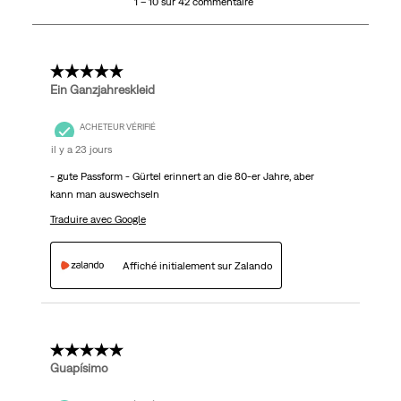
1 – 10 sur 42 commentaire
sur
42
commentaire.
5 étoile(s) sur 5.
Ein Ganzjahreskleid
ACHETEUR VÉRIFIÉ
il y a 23 jours
- gute Passform - Gürtel erinnert an die 80-er Jahre, aber
kann man auswechseln
Traduire avec Google
Affiché initialement sur Zalando
5 étoile(s) sur 5.
Guapísimo