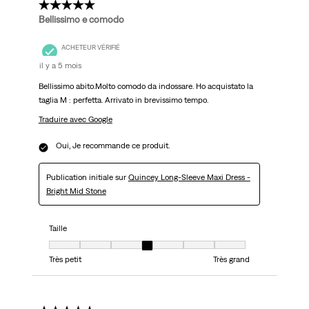
5 étoile(s) sur 5.
Bellissimo e comodo
ACHETEUR VÉRIFIÉ
il y a 5 mois
Bellissimo abito.Molto comodo da indossare. Ho acquistato la
taglia M : perfetta. Arrivato in brevissimo tempo.
Traduire avec Google
Oui, Je recommande ce produit.
Publication initiale sur
Quincey Long-Sleeve Maxi Dress -
Bright Mid Stone
Taille
Taille, 4 sur 7, où 1 est égal à Très petit et 7 est égal à Très grand
Très petit
Très grand