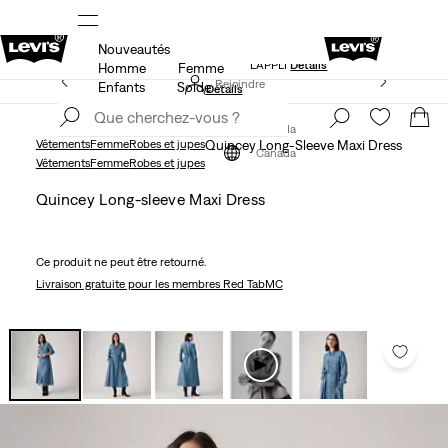
Nouveautés
NDE
LE MEILLEUR DE LEVI'SMD – MAINTENANT DANS
L’APPLI
Détails
Homme
Femme
15 % DE RABAIS SUR VOTRE PREMIÈRE COMMANDE
Rejoindre
Enfants
Solde
Détails
maintenant
Rejoindre
maintenant
Canada
Vêtements
Femme
Robes et jupes
Quincey Long-Sleeve Maxi Dress
Canada
Vêtements
Femme
Robes et jupes
Quincey Long-sleeve Maxi Dress
Ce produit ne peut être retourné.
Livraison gratuite
pour les membres Red TabMC