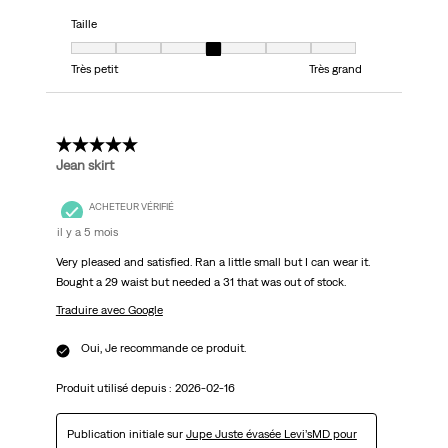
Taille
Taille, 4 sur 7, où 1 est égal à Très petit et 7 est égal à Très grand
Très petit
Très grand
5 étoile(s) sur 5.
Jean skirt
ACHETEUR VÉRIFIÉ
il y a 5 mois
Very pleased and satisfied. Ran a little small but I can wear it.
Bought a 29 waist but needed a 31 that was out of stock.
Traduire avec Google
Oui, Je recommande ce produit.
Produit utilisé depuis :
2026-02-16
Publication initiale sur
Jupe Juste évasée Levi’sMD pour