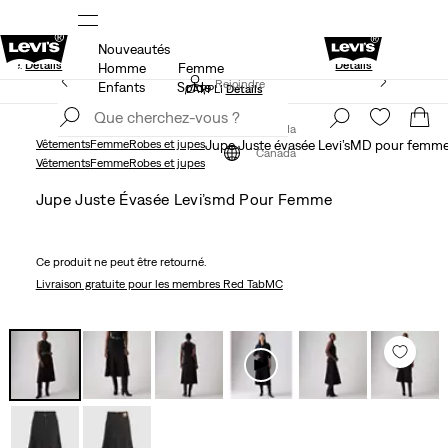
Nouveautés
 LES SOLDES.
15 % DE RABAIS SUR VOTRE PREMIÈRE C
isse.
Détails
Détails
Homme
Femme
LE MEILLEUR DE LEVI'SMD – MAINTENANT DANS
Rejoindre
Enfants
Solde
L’APPLI
Détails
maintenant
Rejoindre
maintenant
Canada
Vêtements
Femme
Robes et jupes
Jupe Juste évasée Levi’sMD pour femm
Canada
Vêtements
Femme
Robes et jupes
Jupe Juste Évasée Levi’smd Pour Femme
Ce produit ne peut être retourné.
Livraison gratuite
pour les membres Red TabMC