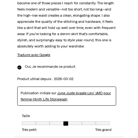
become one of those pieces I reach for constantly. The length
feels modern and versatile—not too short, not too long—and
the high-rise waist creates a clean, elongating shape. I also
appreciate the quality of the stitching and hardware; it feels
like a skirt that will hold up well over time, even with frequent
wear. If you’re looking for a denim skirt that’s comfortable,
stylish, and surprisingly easy to style year-round, this one is
absolutely worth adding to your wardrobe.
Traduire avec Google
Oui, Je recommande ce produit.
Produit utilisé depuis :
2026-03-02
Publication initiale sur
Jupe Juste évasée Levi' sMD pour
femme-Ninth Life Stonewash
Taille
Taille, 4 sur 7, où 1 est égal à Très petit et 7 est égal à Très grand
Très petit
Très grand