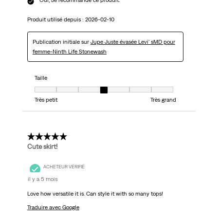
Oui, Je recommande ce produit.
Produit utilisé depuis :
2026-02-10
Publication initiale sur
Jupe Juste évasée Levi' sMD pour
femme-Ninth Life Stonewash
Taille
Taille, 4 sur 7, où 1 est égal à Très petit et 7 est égal à Très grand
Très petit
Très grand
5 étoile(s) sur 5.
Cute skirt!
ACHETEUR VÉRIFIÉ
il y a 5 mois
Love how versatile it is. Can style it with so many tops!
Traduire avec Google