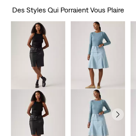
Des Styles Qui Porraient Vous Plaire
sur
Skip Carousel
5.
145
évaluations