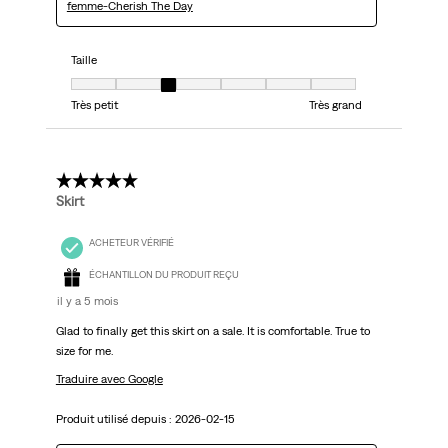
femme-Cherish The Day
Taille
Taille, 3 sur 7, où 1 est égal à Très petit et 7 est égal à Très grand
Très petit
Très grand
5 étoile(s) sur 5.
Skirt
ACHETEUR VÉRIFIÉ
ÉCHANTILLON DU PRODUIT REÇU
il y a 5 mois
Glad to finally get this skirt on a sale. It is comfortable. True to
size for me.
Traduire avec Google
Produit utilisé depuis :
2026-02-15