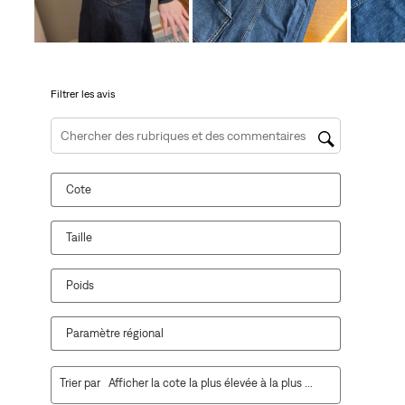
le
le
le
le
le
formulaire
formulaire
formulaire
formulaire
formulaire
de
de
de
de
de
soumission.
soumission.
soumission.
soumission.
soumission.
Filtrer les avis
Zone de recherche de sujet et d'avis
Cote
Taille
Poids
Paramètre régional
1
Trier par
Afficher la cote la plus élevée à la plus faible
à