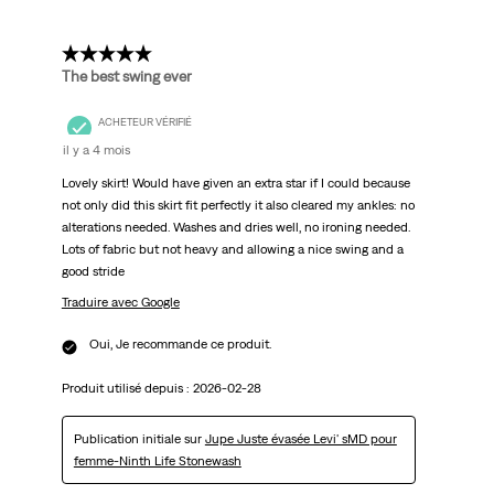
5 étoile(s) sur 5.
The best swing ever
ACHETEUR VÉRIFIÉ
il y a 4 mois
Lovely skirt! Would have given an extra star if I could because
not only did this skirt fit perfectly it also cleared my ankles: no
alterations needed. Washes and dries well, no ironing needed.
Lots of fabric but not heavy and allowing a nice swing and a
good stride
Traduire avec Google
Oui, Je recommande ce produit.
Produit utilisé depuis :
2026-02-28
Publication initiale sur
Jupe Juste évasée Levi' sMD pour
femme-Ninth Life Stonewash