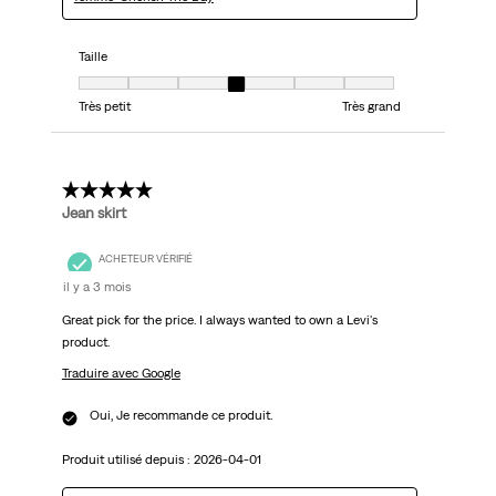
Taille
Taille, 4 sur 7, où 1 est égal à Très petit et 7 est égal à Très grand
Très petit
Très grand
5 étoile(s) sur 5.
Jean skirt
ACHETEUR VÉRIFIÉ
il y a 3 mois
Great pick for the price. I always wanted to own a Levi's
product.
Traduire avec Google
Oui, Je recommande ce produit.
Produit utilisé depuis :
2026-04-01