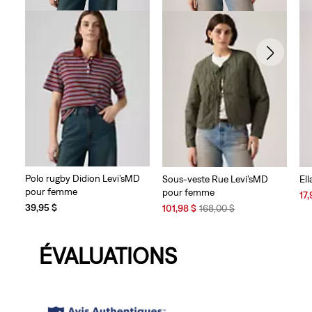
Polo rugby Didion Levi’sMD
Sous-veste Rue Levi’sMD
Ell
pour femme
pour femme
Sal
17,
Sale
Original
Pri
39,95 $
101,98 $
168,00 $
Price
Price
is
is
was
ÉVALUATIONS