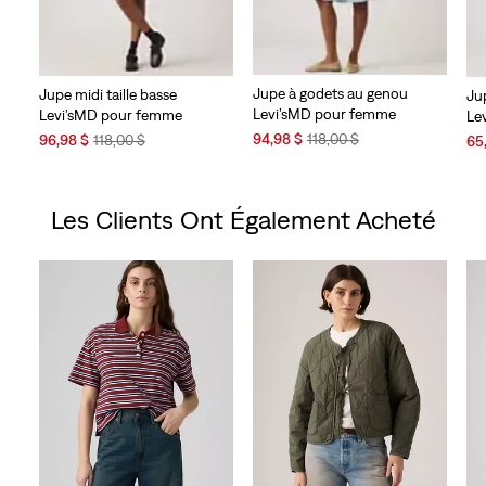
Jupe à godets au genou
Jupe midi taille basse
Ju
Levi’sMD pour femme
Levi’sMD pour femme
Le
Sale
Original
94,98 $
118,00 $
Sale
Original
Sal
96,98 $
118,00 $
65
Price
Price
Price
Price
Pri
is
was
is
was
is
Les Clients Ont Également Acheté
Skip Carousel