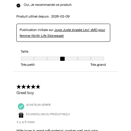
Oui, Je recommande ce produit.
Produit utilisé depuis :
2026-02-09
Publication initiale sur
Jupe Juste évasée Levi' sMD pour
femme-Ninth Life Stonewash
Taille
Taille, 4 sur 7, où 1 est égal à Très petit et 7 est égal à Très grand
Très petit
Très grand
5 étoile(s) sur 5.
Great buy
ACHETEUR VÉRIFIÉ
ÉCHANTILLON DU PRODUIT REÇU
il y a 5 mois
Wife loves it, great soft material, washes well and color