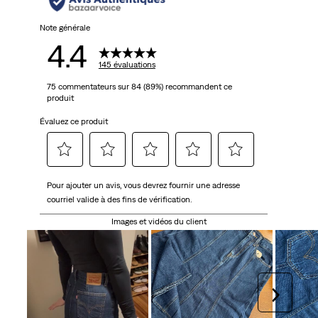
Note générale
4.4
145 évaluations
75 commentateurs sur 84 (89%) recommandent ce
produit
Évaluez ce produit
Sélectionnez
Sélectionnez
Sélectionnez
Sélectionnez
Sélectionnez
Pour ajouter un avis, vous devrez fournir une adresse
pour
pour
pour
pour
pour
courriel valide à des fins de vérification.
évaluer
évaluer
évaluer
évaluer
évaluer
l'article
l'article
l'article
l'article
l'article
Images et vidéos du client
à
à
à
à
à
1
2
3
4
5
étoile.
étoiles.
étoiles.
étoiles.
étoiles.
Cette
Cette
Cette
Cette
Cette
Suivan
action
action
action
action
action
ouvrira
ouvrira
ouvrira
ouvrira
ouvrira