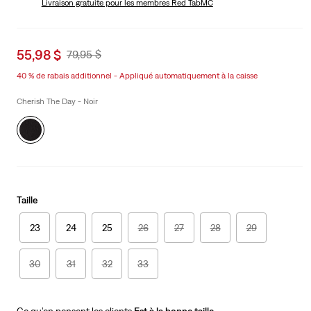
Livraison gratuite
pour les membres Red TabMC
Sale
55,98 $
Original
79,95 $
price
Price
40 % de rabais additionnel - Appliqué automatiquement à la caisse
is
Was
Cherish The Day - Noir
Taille
23
24
25
26
27
28
29
30
31
32
33