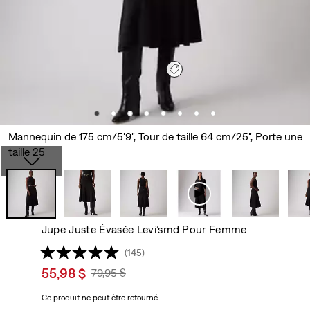
Mannequin de 175 cm/5'9", Tour de taille 64 cm/25", Porte une
taille 25
Jupe Juste Évasée Levi’smd Pour Femme
(145)
Sale
55,98 $
Original
79,95 $
price
Price
Ce produit ne peut être retourné.
is
Was