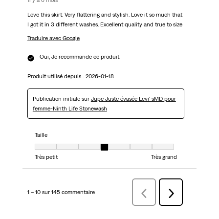
il y a 6 mois
Love this skirt. Very flattering and stylish. Love it so much that
I got it in 3 different washes. Excellent quality and true to size
Traduire avec Google
Oui, Je recommande ce produit.
Produit utilisé depuis :
2026-01-18
Publication initiale sur
Jupe Juste évasée Levi' sMD pour
femme-Ninth Life Stonewash
Taille
Taille, 4 sur 7, où 1 est égal à Très petit et 7 est égal à Très grand
Très petit
Très grand
1 – 10 sur 145 commentaire
Précédentcommentaire
Suivant
commentaire