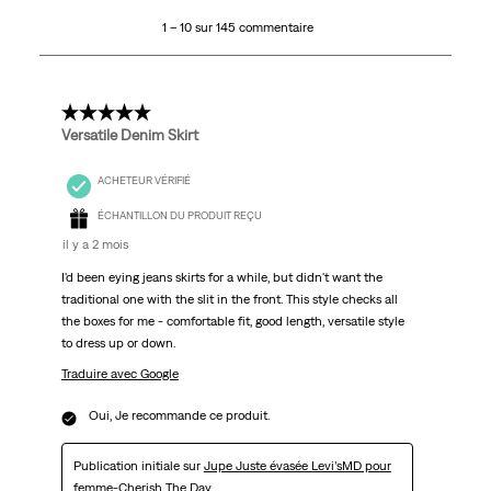
10
1 – 10 sur 145 commentaire
sur
145
commentaire.
5 étoile(s) sur 5.
Versatile Denim Skirt
ACHETEUR VÉRIFIÉ
ÉCHANTILLON DU PRODUIT REÇU
il y a 2 mois
I'd been eying jeans skirts for a while, but didn't want the
traditional one with the slit in the front. This style checks all
the boxes for me - comfortable fit, good length, versatile style
to dress up or down.
Traduire avec Google
Oui, Je recommande ce produit.
Publication initiale sur
Jupe Juste évasée Levi’sMD pour
femme-Cherish The Day