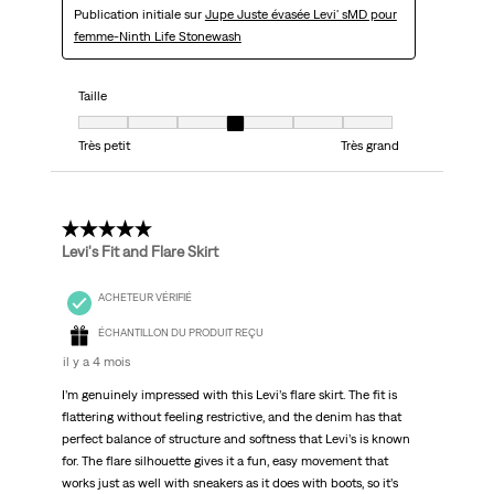
Publication initiale sur
Jupe Juste évasée Levi' sMD pour
femme-Ninth Life Stonewash
Taille
Taille, 4 sur 7, où 1 est égal à Très petit et 7 est égal à Très grand
Très petit
Très grand
5 étoile(s) sur 5.
Levi's Fit and Flare Skirt
ACHETEUR VÉRIFIÉ
ÉCHANTILLON DU PRODUIT REÇU
il y a 4 mois
I’m genuinely impressed with this Levi’s flare skirt. The fit is
flattering without feeling restrictive, and the denim has that
perfect balance of structure and softness that Levi’s is known
for. The flare silhouette gives it a fun, easy movement that
works just as well with sneakers as it does with boots, so it’s