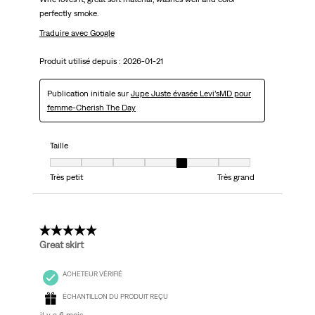
perfectly smoke.
Traduire avec Google
Produit utilisé depuis :
2026-01-21
Publication initiale sur
Jupe Juste évasée Levi’sMD pour
femme-Cherish The Day
Taille
Taille, 5 sur 7, où 1 est égal à Très petit et 7 est égal à Très grand
Très petit
Très grand
5 étoile(s) sur 5.
Great skirt
ACHETEUR VÉRIFIÉ
ÉCHANTILLON DU PRODUIT REÇU