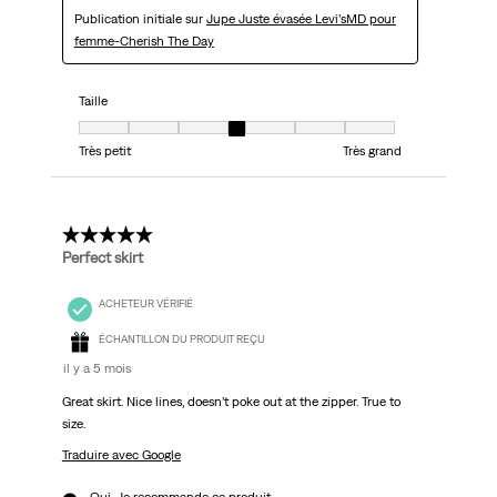
Publication initiale sur
Jupe Juste évasée Levi’sMD pour
femme-Cherish The Day
Taille
Taille, 4 sur 7, où 1 est égal à Très petit et 7 est égal à Très grand
Très petit
Très grand
5 étoile(s) sur 5.
Perfect skirt
ACHETEUR VÉRIFIÉ
ÉCHANTILLON DU PRODUIT REÇU
il y a 5 mois
Great skirt. Nice lines, doesn’t poke out at the zipper. True to
size.
Traduire avec Google