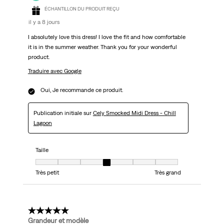
ÉCHANTILLON DU PRODUIT REÇU
il y a 8 jours
I absolutely love this dress! I love the fit and how comfortable
it is in the summer weather. Thank you for your wonderful
product.
Traduire avec Google
Oui, Je recommande ce produit.
Publication initiale sur
Cely Smocked Midi Dress - Chill
Lagoon
Taille
Taille, 4 sur 7, où 1 est égal à Très petit et 7 est égal à Très grand
Très petit
Très grand
5 étoile(s) sur 5.
Grandeur et modèle