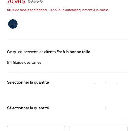
Sale
70,98 $
Original
89,95 $
price
Price
50 % de rabais additionnel - Appliqué automatiquement à la caisse
is
Was
Ce qu’en pensent les clients
Est à la bonne taille
Guide des tailles
Sélectionner la quantité
1
Sélectionner la quantité
1