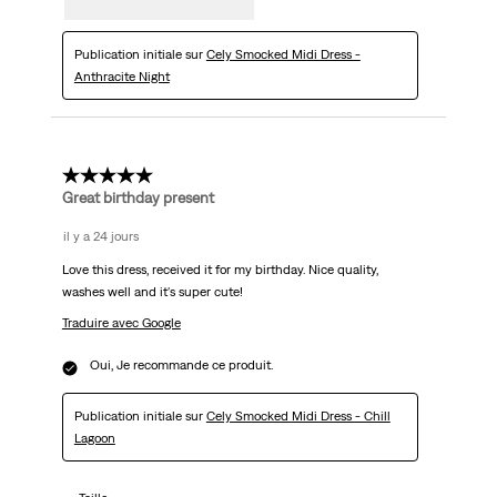
Publication initiale sur
Cely Smocked Midi Dress -
Anthracite Night
5 étoile(s) sur 5.
Great birthday present
il y a 24 jours
Love this dress, received it for my birthday. Nice quality,
washes well and it's super cute!
Traduire avec Google
Oui, Je recommande ce produit.
Publication initiale sur
Cely Smocked Midi Dress - Chill
Lagoon