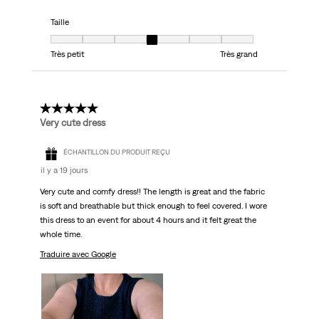
Taille
Taille, 4 sur 7, où 1 est égal à Très petit et 7 est égal à Très grand
Très petit
Très grand
5 étoile(s) sur 5.
Very cute dress
ÉCHANTILLON DU PRODUIT REÇU
il y a 19 jours
Very cute and comfy dress!! The length is great and the fabric
is soft and breathable but thick enough to feel covered. I wore
this dress to an event for about 4 hours and it felt great the
whole time.
Traduire avec Google