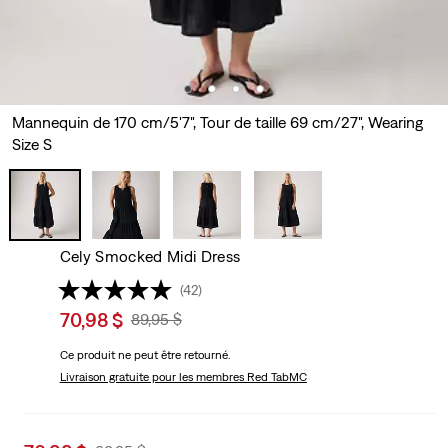
Mannequin de 170 cm/5'7", Tour de taille 69 cm/27", Wearing
Size S
Cely Smocked Midi Dress
(42)
Sale
70,98 $
Original
89,95 $
price
Price
Ce produit ne peut être retourné.
is
Was
Livraison gratuite
pour les membres Red TabMC