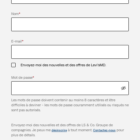
Nom
*
E-mail
*
Envoyez-moi des nouvelles et des offres de Levi’sMD.
Mot de passe
*
Les mots de passe doivent contenir au moins 8 caractères et être
difficiles à deviner - les mots de passe couramment utilisés ou risqués ne
sont pas autorisés.
Envoyez-moi des nouvelles et des offres de LS & Co. Groupe de
compagnies. Je peux me
à tout moment.
pour
désinscrire
Contactez-nous
plus de détails.