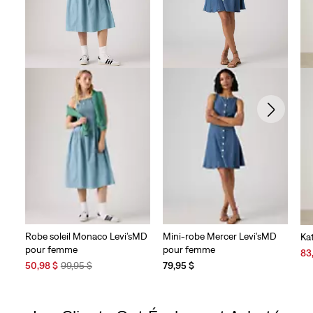
Robe soleil Monaco Levi’sMD
Mini-robe Mercer Levi’sMD
Ka
pour femme
pour femme
Sal
83
Sale
Original
Pri
50,98 $
99,95 $
79,95 $
Price
Price
is
is
was