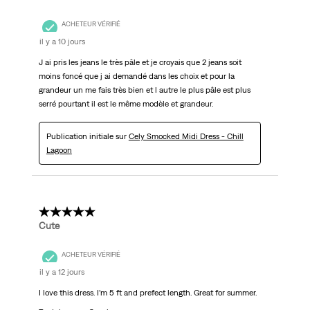
ACHETEUR VÉRIFIÉ
il y a 10 jours
J ai pris les jeans le très pâle et je croyais que 2 jeans soit
moins foncé que j ai demandé dans les choix et pour la
grandeur un me fais très bien et l autre le plus pâle est plus
serré pourtant il est le même modèle et grandeur.
Publication initiale sur
Cely Smocked Midi Dress - Chill
Lagoon
5 étoile(s) sur 5.
Cute
ACHETEUR VÉRIFIÉ
il y a 12 jours
I love this dress. I’m 5 ft and prefect length. Great for summer.