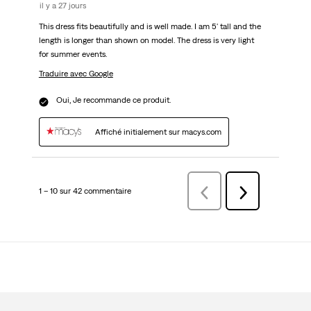
il y a 27 jours
This dress fits beautifully and is well made. I am 5' tall and the
length is longer than shown on model. The dress is very light
for summer events.
Traduire avec Google
Oui, Je recommande ce produit.
Affiché initialement sur macys.com
1 – 10 sur 42 commentaire
Précédentcommentaire
Suivant
commentaire