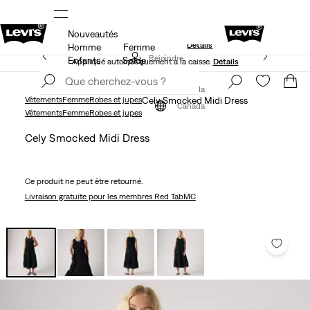
Nouveautés
S.
15 % DE RABAIS SUR VOTRE PREMIÈRE COMMANDE
Détails
Homme
Femme
50 % DE RABAIS ADDITIONNEL SUR LES SOLDES.
Rejoindre
Enfants
Solde
Appliqué automatiquement à la caisse.
Détails
maintenant
Rejoindre
maintenant
Canada
Vêtements
Femme
Robes et jupes
Cely Smocked Midi Dress
Canada
Vêtements
Femme
Robes et jupes
Cely Smocked Midi Dress
Ce produit ne peut être retourné.
Livraison gratuite
pour les membres Red TabMC