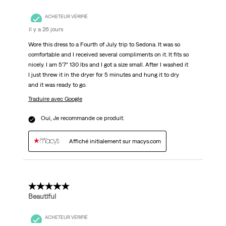
ACHETEUR VÉRIFIÉ
il y a 26 jours
Wore this dress to a Fourth of July trip to Sedona. It was so
comfortable and I received several compliments on it. It fits so
nicely. I am 5‘7“ 130 lbs and I got a size small. After I washed it
I just threw it in the dryer for 5 minutes and hung it to dry
and it was ready to go.
Traduire avec Google
Oui, Je recommande ce produit.
Affiché initialement sur macys.com
5 étoile(s) sur 5.
Beautiful
ACHETEUR VÉRIFIÉ