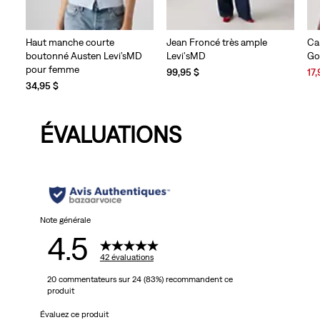
Jean Froncé très ample
Haut manche courte
Ca
Levi'sMD
boutonné Austen Levi’sMD
Go
pour femme
Sal
99,95 $
17,
Pri
34,95 $
is
ÉVALUATIONS
Note générale
4.5
42 évaluations
20 commentateurs sur 24 (83%) recommandent ce
produit
Évaluez ce produit