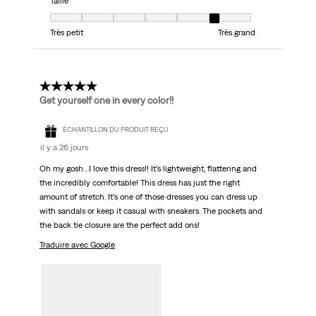
Taille
Taille, 6 sur 7, où 1 est égal à Très petit et 7 est égal à Très grand
Très petit
Très grand
5 étoile(s) sur 5.
Get yourself one in every color!!
ÉCHANTILLON DU PRODUIT REÇU
il y a 26 jours
Oh my gosh…I love this dress!! It’s lightweight, flattering and
the incredibly comfortable! This dress has just the right
amount of stretch. It’s one of those dresses you can dress up
with sandals or keep it casual with sneakers. The pockets and
the back tie closure are the perfect add ons!
Traduire avec Google