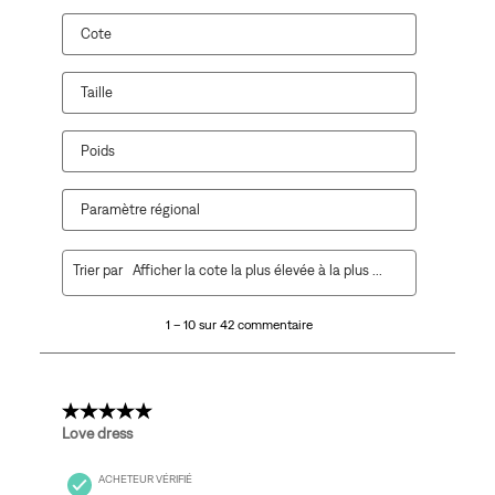
Cote
Taille
Poids
Paramètre régional
1
Trier par
Afficher la cote la plus élevée à la plus faible
à
10
1 – 10 sur 42 commentaire
sur
42
commentaire.
5 étoile(s) sur 5.
Love dress
ACHETEUR VÉRIFIÉ