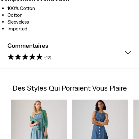
100% Cotton
Cotton
Sleeveless
Imported
Commentaires
(42)
4.5
étoile(s)
Des Styles Qui Porraient Vous Plaire
sur
Skip Carousel
5.
42
évaluations