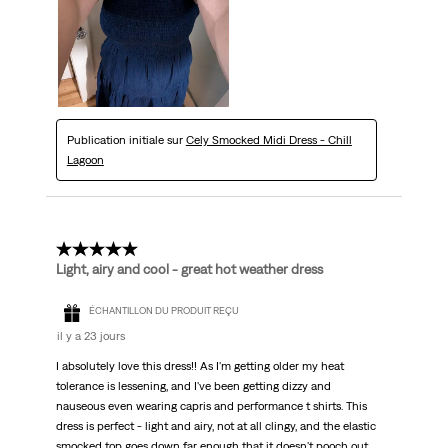
Publication initiale sur
Cely Smocked Midi Dress - Chill
Lagoon
5 étoile(s) sur 5.
Light, airy and cool - great hot weather dress
ÉCHANTILLON DU PRODUIT REÇU
il y a 23 jours
I absolutely love this dress!! As I'm getting older my heat
tolerance is lessening, and I've been getting dizzy and
nauseous even wearing capris and performance t shirts. This
dress is perfect - light and airy, not at all clingy, and the elastic
smocked top goes down far enough that it doesn't pooch out