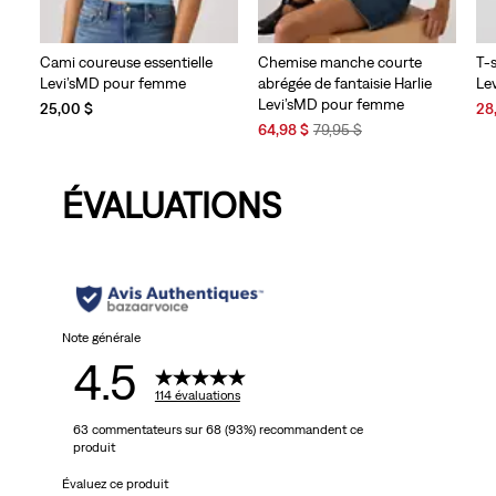
Cami coureuse essentielle
Chemise manche courte
T-
Levi’sMD pour femme
abrégée de fantaisie Harlie
Le
Levi’sMD pour femme
Sal
25,00 $
28
Sale
Original
Pri
64,98 $
79,95 $
Price
Price
is
is
was
ÉVALUATIONS
Note générale
4.5
114 évaluations
63 commentateurs sur 68 (93%) recommandent ce
produit
Évaluez ce produit