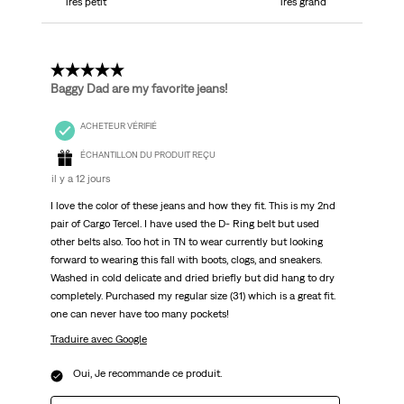
Très petit
Très grand
5 étoile(s) sur 5.
Baggy Dad are my favorite jeans!
ACHETEUR VÉRIFIÉ
ÉCHANTILLON DU PRODUIT REÇU
il y a 12 jours
I love the color of these jeans and how they fit. This is my 2nd
pair of Cargo Tercel. I have used the D- Ring belt but used
other belts also. Too hot in TN to wear currently but looking
forward to wearing this fall with boots, clogs, and sneakers.
Washed in cold delicate and dried briefly but did hang to dry
completely. Purchased my regular size (31) which is a great fit.
one can never have too many pockets!
Traduire avec Google
Oui, Je recommande ce produit.