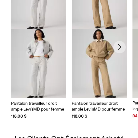
Pa
Pantalon travailleur droit
Pantalon travailleur droit
la
ample Levi’sMD pour femme
ample Levi’sMD pour femme
Sal
94
118,00 $
118,00 $
Pri
is