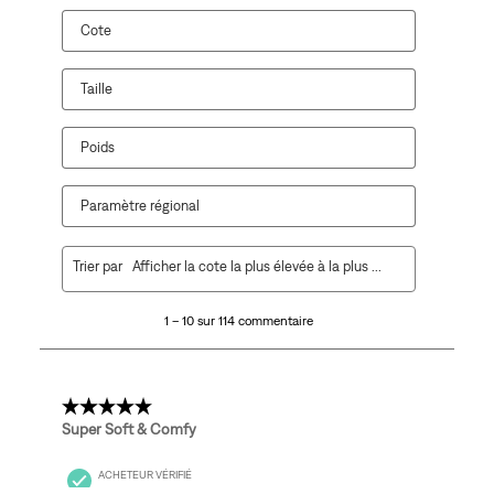
Cote
Taille
Poids
Paramètre régional
1
Trier par
Afficher la cote la plus élevée à la plus faible
à
10
1 – 10 sur 114 commentaire
sur
114
commentaire.
5 étoile(s) sur 5.
Super Soft & Comfy
ACHETEUR VÉRIFIÉ