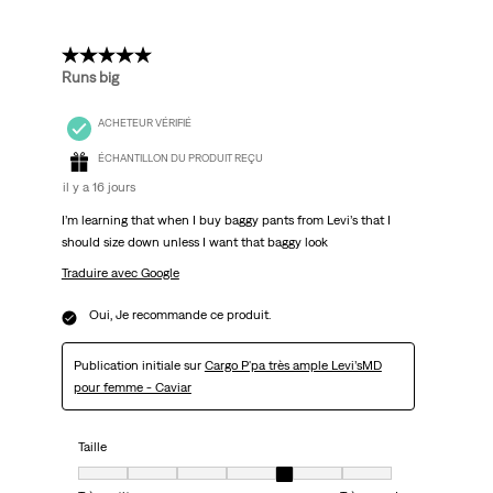
5 étoile(s) sur 5.
Runs big
ACHETEUR VÉRIFIÉ
ÉCHANTILLON DU PRODUIT REÇU
il y a 16 jours
I’m learning that when I buy baggy pants from Levi’s that I
should size down unless I want that baggy look
Traduire avec Google
Oui, Je recommande ce produit.
Publication initiale sur
Cargo P'pa très ample Levi’sMD
pour femme - Caviar
Taille
Taille, 5 sur 7, où 1 est égal à Très petit et 7 est égal à Très grand