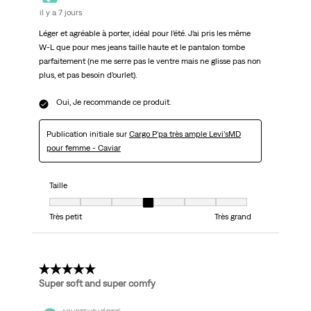
il y a 7 jours
Léger et agréable à porter, idéal pour l’été. J’ai pris les même
W-L que pour mes jeans taille haute et le pantalon tombe
parfaitement (ne me serre pas le ventre mais ne glisse pas non
plus, et pas besoin d’ourlet).
Oui, Je recommande ce produit.
Publication initiale sur
Cargo P'pa très ample Levi’sMD
pour femme - Caviar
Taille
Taille, 4 sur 7, où 1 est égal à Très petit et 7 est égal à Très grand
Très petit
Très grand
5 étoile(s) sur 5.
Super soft and super comfy