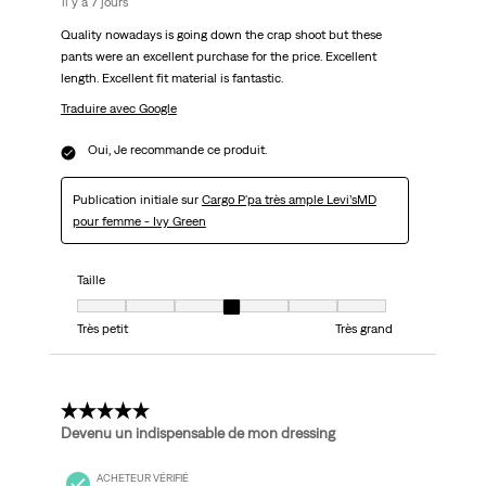
il y a 7 jours
Quality nowadays is going down the crap shoot but these
pants were an excellent purchase for the price. Excellent
length. Excellent fit material is fantastic.
Traduire avec Google
Oui, Je recommande ce produit.
Publication initiale sur
Cargo P'pa très ample Levi’sMD
pour femme - Ivy Green
Taille
Taille, 4 sur 7, où 1 est égal à Très petit et 7 est égal à Très grand
Très petit
Très grand
5 étoile(s) sur 5.
Devenu un indispensable de mon dressing
ACHETEUR VÉRIFIÉ