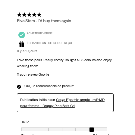
5 étoile(s) sur 5.
Five Stars - I’d buy them again
ACHETEUR VÉRIFIÉ
ÉCHANTILLON DU PRODUIT REÇU
il y a 10 jours
Love these pairs. Really comfy. Bought all 3 colours and enjoy
wearing them.
Traduire avec Google
Oui, Je recommande ce produit.
Publication initiale sur
Cargo P'pa très ample Levi’sMD
pour femme - Drapey Pine Bark Gd
Taille
Taille, 6 sur 7, où 1 est égal à Très petit et 7 est égal à Très grand