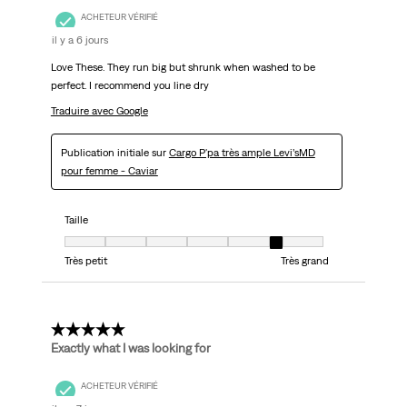
ACHETEUR VÉRIFIÉ
il y a 6 jours
Love These. They run big but shrunk when washed to be
perfect. I recommend you line dry
Traduire avec Google
Publication initiale sur
Cargo P'pa très ample Levi’sMD
pour femme - Caviar
Taille
Taille, 6 sur 7, où 1 est égal à Très petit et 7 est égal à Très grand
Très petit
Très grand
5 étoile(s) sur 5.
Exactly what I was looking for
ACHETEUR VÉRIFIÉ