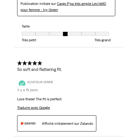
Publication initiale sur
Cargo P'pa très ample Levi’sMD
pour femme - Ivy Green
Taille
Taille, 4 sur 7, où 1 est égal à Très petit et 7 est égal à Très grand
Très petit
Très grand
5 étoile(s) sur 5.
So soft and flattering fit.
ACHETEUR VÉRIFIÉ
il y a 15 jours
Love these! The fit is perfect.
Traduire avec Google
Affiché initialement sur Zalando