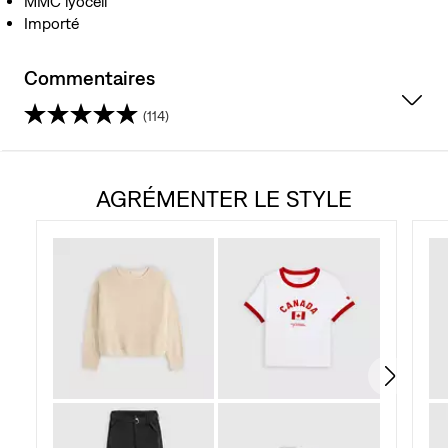
MMC lyocell
Importé
Commentaires
(114)
4.5
étoile(s)
AGRÉMENTER LE STYLE
sur
5.
114
évaluations