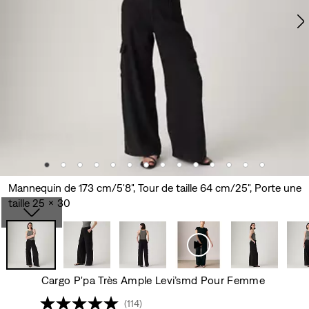
Mannequin de 173 cm/5'8", Tour de taille 64 cm/25", Porte une
taille 25 x 30
Cargo P'pa Très Ample Levi’smd Pour Femme
(114)