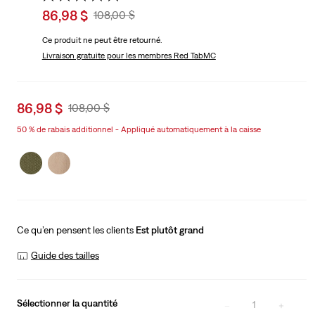
Sale
86,98 $
Original
108,00 $
price
Price
Ce produit ne peut être retourné.
is
Was
Livraison gratuite
pour les membres Red TabMC
Sale
86,98 $
Original
108,00 $
price
Price
50 % de rabais additionnel - Appliqué automatiquement à la caisse
is
Was
Ce qu’en pensent les clients
Est plutôt grand
Guide des tailles
Sélectionner la quantité
1