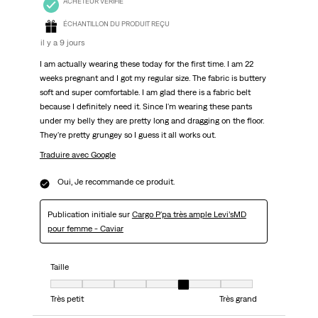
ACHETEUR VÉRIFIÉ
ÉCHANTILLON DU PRODUIT REÇU
il y a 9 jours
I am actually wearing these today for the first time. I am 22
weeks pregnant and I got my regular size. The fabric is buttery
soft and super comfortable. I am glad there is a fabric belt
because I definitely need it. Since I'm wearing these pants
under my belly they are pretty long and dragging on the floor.
They're pretty grungey so I guess it all works out.
Traduire avec Google
Oui, Je recommande ce produit.
Publication initiale sur
Cargo P'pa très ample Levi’sMD
pour femme - Caviar
Taille
Taille, 5 sur 7, où 1 est égal à Très petit et 7 est égal à Très grand
Très petit
Très grand