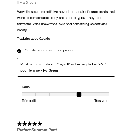
il y a 3 jours
Wow, these are so soft! Ive never had a pair of cargo pants that
were so comfortable. They are a bit long, but they feel
fantastic! Who knew that levis had something so soft and
comfy.
Traduire avec Google
Oui, Je recommande ce produit.
Publication initiale sur
Cargo P'pa très ample Levi’sMD
pour femme - Ivy Green
Taille
Taille, 5 sur 7, où 1 est égal à Très petit et 7 est égal à Très grand
Très petit
Très grand
5 étoile(s) sur 5.
Perfect Summer Pant