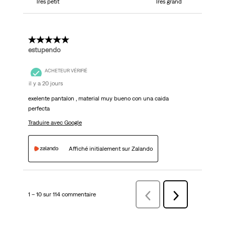
Très petit
Très grand
5 étoile(s) sur 5.
estupendo
ACHETEUR VÉRIFIÉ
il y a 20 jours
exelente pantalon , material muy bueno con una caida
perfecta
Traduire avec Google
Affiché initialement sur Zalando
1 – 10 sur 114 commentaire
Précédentcommentaire
Suivant
commentaire