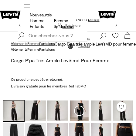
Nouveautés
NDE
LE MEILLEUR DE LEVI'SMD – MAINTENANT DANS
L’APPLI
Détails
Homme
Femme
15 % DE RABAIS SUR VOTRE PREMIÈRE COMMANDE
Rejoindre
Enfants
Solde
Détails
maintenant
Rejoindre
maintenant
Canada
Vêtements
Femme
Pantalons
Cargo P'pa très ample Levi’sMD pour femme
Canada
Vêtements
Femme
Pantalons
Cargo P'pa Très Ample Levi’smd Pour Femme
Ce produit ne peut être retourné.
Livraison gratuite
pour les membres Red TabMC