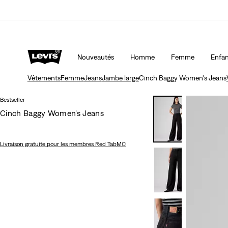
LE MEILLEUR DE LEVI'SMD – MAINTENANT DANS L’APP
Nouveautés
Homme
Femme
Enfan
Vêtements
Femme
Jeans
Jambe large
Cinch Baggy Women's Jeans
Bestseller
Cinch Baggy Women's Jeans
Livraison gratuite
pour les membres Red TabMC