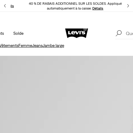
40 % DE RABAIS ADDITIONNEL SUR LES SOLDES. Appliqué
LI
Détails
automatiquement à la caisse.
Détails
ts
Solde
LE MEILLEUR DE LEVI'SMD – MAINTENANT DANS L’APPLI
Détails
Vêtements
Femme
Jeans
Jambe large