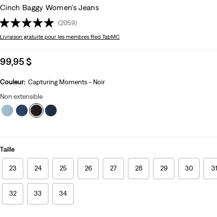
Cinch Baggy Women's Jeans
(2059)
Livraison gratuite
pour les membres Red TabMC
Sale
99,95 $
price
is
Couleur:
Capturing Moments - Noir
Non extensible
Taille
23
24
25
26
27
28
29
30
3
32
33
34