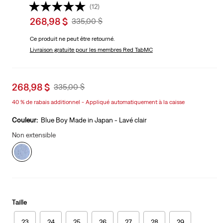
(12)
Sale
268,98 $
Original
335,00 $
price
Price
Ce produit ne peut être retourné.
is
Was
Livraison gratuite
pour les membres Red TabMC
Sale
268,98 $
Original
335,00 $
price
Price
40 % de rabais additionnel - Appliqué automatiquement à la caisse
is
Was
Couleur:
Blue Boy Made in Japan - Lavé clair
Non extensible
Taille
23
24
25
26
27
28
29