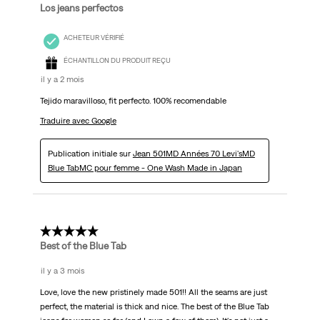
Los jeans perfectos
ACHETEUR VÉRIFIÉ
ÉCHANTILLON DU PRODUIT REÇU
il y a 2 mois
Tejido maravilloso, fit perfecto. 100% recomendable
Traduire avec Google
Publication initiale sur
Jean 501MD Années 70 Levi'sMD
Blue TabMC pour femme - One Wash Made in Japan
5 étoile(s) sur 5.
Best of the Blue Tab
il y a 3 mois
Love, love the new pristinely made 501!! All the seams are just
perfect, the material is thick and nice. The best of the Blue Tab