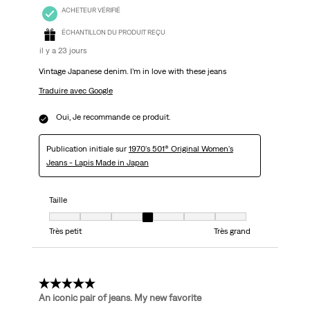
ACHETEUR VÉRIFIÉ
ÉCHANTILLON DU PRODUIT REÇU
il y a 23 jours
Vintage Japanese denim. I’m in love with these jeans
Traduire avec Google
Oui, Je recommande ce produit.
Publication initiale sur
1970's 501® Original Women's
Jeans - Lapis Made in Japan
Taille
Taille, 4 sur 7, où 1 est égal à Très petit et 7 est égal à Très grand
Très petit
Très grand
5 étoile(s) sur 5.
An iconic pair of jeans. My new favorite