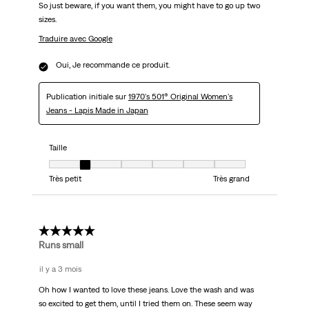
So just beware, if you want them, you might have to go up two
sizes.
Traduire avec Google
Oui, Je recommande ce produit.
Publication initiale sur
1970's 501® Original Women's
Jeans - Lapis Made in Japan
Taille
Taille, 2 sur 7, où 1 est égal à Très petit et 7 est égal à Très grand
Très petit
Très grand
3 étoile(s) sur 5.
Runs small
il y a 3 mois
Oh how I wanted to love these jeans. Love the wash and was
so excited to get them, until I tried them on. These seem way