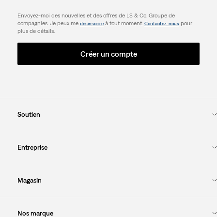
Envoyez-moi des nouvelles et des offres de LS & Co. Groupe de
compagnies. Je peux me
à tout moment.
pour
désinscrire
Contactez-nous
plus de détails.
Créer un compte
Soutien
Entreprise
Magasin
Nos marque