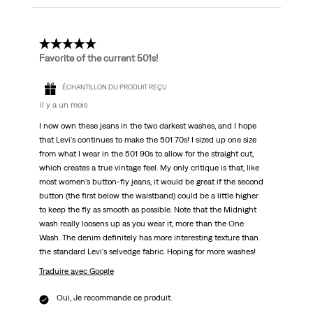
4 étoile(s) sur 5.
Favorite of the current 501s!
ÉCHANTILLON DU PRODUIT REÇU
il y a un mois
I now own these jeans in the two darkest washes, and I hope
that Levi's continues to make the 501 70s! I sized up one size
from what I wear in the 501 90s to allow for the straight cut,
which creates a true vintage feel. My only critique is that, like
most women's button-fly jeans, it would be great if the second
button (the first below the waistband) could be a little higher
to keep the fly as smooth as possible. Note that the Midnight
wash really loosens up as you wear it, more than the One
Wash. The denim definitely has more interesting texture than
the standard Levi's selvedge fabric. Hoping for more washes!
Traduire avec Google
Oui, Je recommande ce produit.