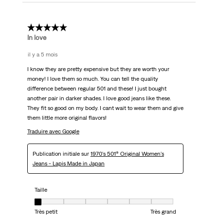
5 étoile(s) sur 5.
In love
il y a 5 mois
I know they are pretty expensive but they are worth your
money! I love them so much. You can tell the quality
difference between regular 501 and these! I just bought
another pair in darker shades. I love good jeans like these.
They fit so good on my body. I cant wait to wear them and give
them little more original flavors!
Traduire avec Google
Publication initiale sur
1970's 501® Original Women's
Jeans - Lapis Made in Japan
Taille
Taille, 1 sur 7, où 1 est égal à Très petit et 7 est égal à Très grand
Très petit
Très grand