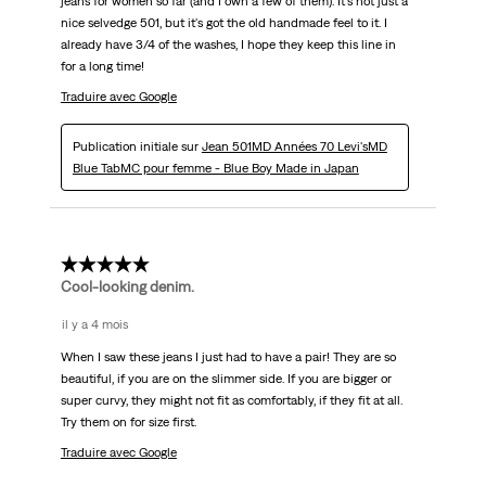
jeans for women so far (and I own a few of them). It's not just a
nice selvedge 501, but it's got the old handmade feel to it. I
already have 3/4 of the washes, I hope they keep this line in
for a long time!
Traduire avec Google
Publication initiale sur
Jean 501MD Années 70 Levi'sMD
Blue TabMC pour femme - Blue Boy Made in Japan
5 étoile(s) sur 5.
Cool-looking denim.
il y a 4 mois
When I saw these jeans I just had to have a pair! They are so
beautiful, if you are on the slimmer side. If you are bigger or
super curvy, they might not fit as comfortably, if they fit at all.
Try them on for size first.
Traduire avec Google