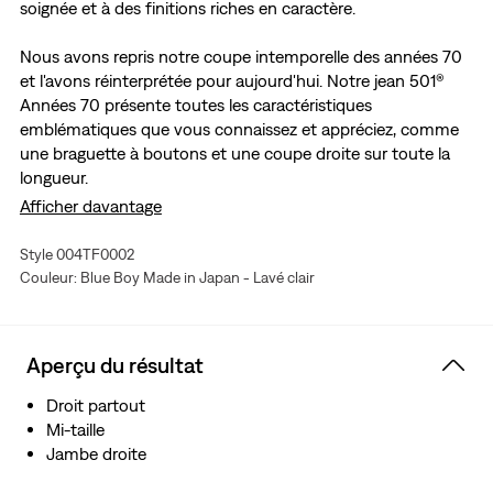
soignée et à des finitions riches en caractère.
Nous avons repris notre coupe intemporelle des années 70
et l'avons réinterprétée pour aujourd'hui. Notre jean 501®
Années 70 présente toutes les caractéristiques
emblématiques que vous connaissez et appréciez, comme
une braguette à boutons et une coupe droite sur toute la
longueur.
Afficher davantage
Une collection haut de gamme où les techniques
traditionnelles rencontrent les silhouettes modernes
Style 004TF0002
pour un look sur mesure.
Couleur: Blue Boy Made in Japan - Lavé clair
Coupe droite
Hauteur mi-taille
Avec l’emblématique braguette à boutons
Aperçu du résultat
Ce denim à lisière haut de gamme est tissé sur un
traditionnel métier à navette étroit, avec une trame plus
Droit partout
serrée, donnant un jean plus durable qui se distingue ce
Mi-taille
bord à finition nette.
Jambe droite