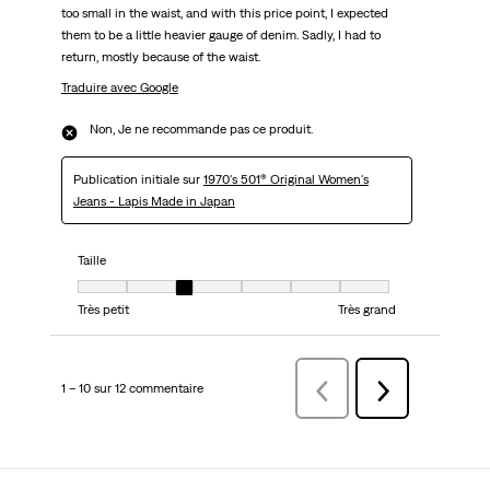
too small in the waist, and with this price point, I expected
them to be a little heavier gauge of denim. Sadly, I had to
return, mostly because of the waist.
Traduire avec Google
Non, Je ne recommande pas ce produit.
Publication initiale sur
1970's 501® Original Women's
Jeans - Lapis Made in Japan
Taille
Taille, 3 sur 7, où 1 est égal à Très petit et 7 est égal à Très grand
Très petit
Très grand
1 – 10 sur 12 commentaire
Précédentcommentaire
Suivant
commentaire