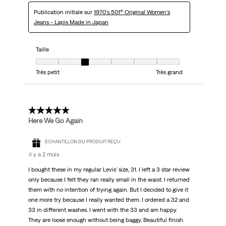
Publication initiale sur
1970's 501® Original Women's
Jeans - Lapis Made in Japan
Taille
Taille, 3 sur 7, où 1 est égal à Très petit et 7 est égal à Très grand
Très petit
Très grand
4 étoile(s) sur 5.
Here We Go Again
ÉCHANTILLON DU PRODUIT REÇU
il y a 2 mois
I bought these in my regular Levis' size, 31. I left a 3 star review
only because I felt they ran really small in the waist. I returned
them with no intention of trying again. But I decided to give it
one more try because I really wanted them. I ordered a 32 and
33 in different washes. I went with the 33 and am happy.
They are loose enough without being baggy. Beautiful finish.