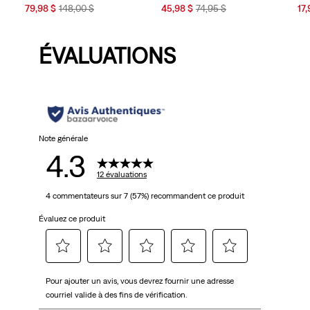
Sale
Original
Sale
Original
Sal
79,98 $
148,00 $
45,98 $
74,95 $
17,
Price
Price
Price
Price
Pri
is
was
is
was
is
ÉVALUATIONS
Note générale
4.3
12 évaluations
4 commentateurs sur 7 (57%) recommandent ce produit
Évaluez ce produit
Sélectionnez
Sélectionnez
Sélectionnez
Sélectionnez
Sélectionnez
Pour ajouter un avis, vous devrez fournir une adresse
pour
pour
pour
pour
pour
courriel valide à des fins de vérification.
évaluer
évaluer
évaluer
évaluer
évaluer