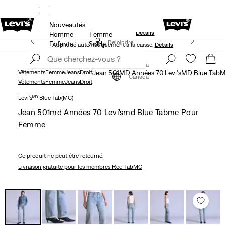
Nouveautés
S.
15 % DE RABAIS SUR VOTRE PREMIÈRE COMMANDE
Détails
Homme
Femme
40 % DE RABAIS ADDITIONNEL SUR LES SOLDES.
Rejoindre
Enfants
Solde
Appliqué automatiquement à la caisse.
Détails
maintenant
Rejoindre
maintenant
Canada
Vêtements
Femme
Jeans
Droit
Jean 501MD Années 70 Levi'sMD Blue Tab
Canada
Vêtements
Femme
Jeans
Droit
Levi'sᴹᴰ Blue Tab(MC)
Jean 501md Années 70 Levi'smd Blue Tabmc Pour
Femme
Ce produit ne peut être retourné.
Livraison gratuite
pour les membres Red TabMC