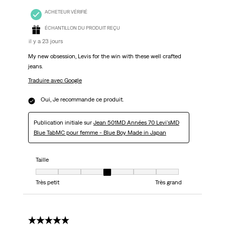
ACHETEUR VÉRIFIÉ
ÉCHANTILLON DU PRODUIT REÇU
il y a 23 jours
My new obsession, Levis for the win with these well crafted
jeans.
Traduire avec Google
Oui, Je recommande ce produit.
Publication initiale sur
Jean 501MD Années 70 Levi'sMD
Blue TabMC pour femme - Blue Boy Made in Japan
Taille
Taille, 4 sur 7, où 1 est égal à Très petit et 7 est égal à Très grand
Très petit
Très grand
5 étoile(s) sur 5.