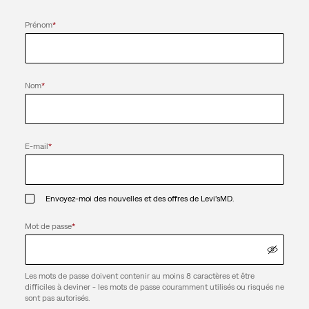
Prénom
*
Nom
*
E-mail
*
Envoyez-moi des nouvelles et des offres de Levi’sMD.
Mot de passe
*
Les mots de passe doivent contenir au moins 8 caractères et être
difficiles à deviner - les mots de passe couramment utilisés ou risqués ne
sont pas autorisés.