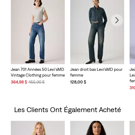
Jean 701 Années 50 Levi'sMD
Jean droit bas Levi’sMD pour
Je
Vintage Clothing pour femme
femme
Le
fe
Sale
Original
364,98 $
455,00 $
128,00 $
Price
Price
Sal
31
is
was
Pri
is
Les Clients Ont Également Acheté
Skip Carousel