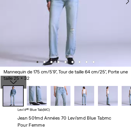
Mannequin de 175 cm/5'9", Tour de taille 64 cm/25", Porte une
taille 25 x 32
Levi'sᴹᴰ Blue Tab(MC)
Jean 501md Années 70 Levi'smd Blue Tabmc
Pour Femme