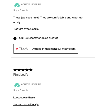
ACHETEUR VÉRIFIÉ
il y a 3 mois
These jeans are great! They are comfortable and wash up
nicely.
Traduire avec Google
Oui, Je recommande ce produit.
Affiché initialement sur macys.com
5 étoile(s) sur 5.
First Levi's
ACHETEUR VÉRIFIÉ
il y a 3 mois
Looooooove these
Traduire avec Google