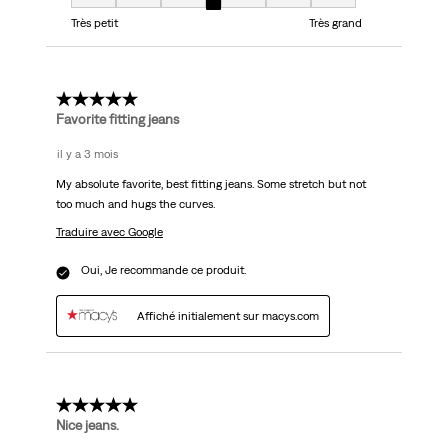
Taille, 4 sur 7, où 1 est égal à Très petit et 7 est égal à Très grand
Très petit
Très grand
5 étoile(s) sur 5.
Favorite fitting jeans
il y a 3 mois
My absolute favorite, best fitting jeans. Some stretch but not
too much and hugs the curves.
Traduire avec Google
Oui, Je recommande ce produit.
Affiché initialement sur macys.com
5 étoile(s) sur 5.
Nice jeans.