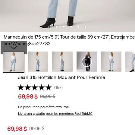
Mannequin de 175 cm/5'9", Tour de taille 69 cm/27", Entrejambe
cm/WearingSize27x32
Jean 315 Bottillon Moulant Pour Femme
(157)
Sale
69,98 $
Original
99,95 $
price
Price
Ce produit ne peut être retourné.
is
Was
Livraison gratuite
pour les membres Red TabMC
Sale
69,98 $
Original
99,95 $
price
Price