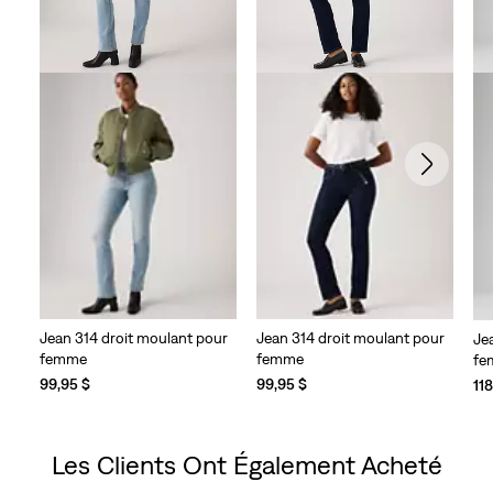
Jean 314 droit moulant pour
Jean 314 droit moulant pour
Je
femme
femme
fe
99,95 $
99,95 $
11
Les Clients Ont Également Acheté
Skip Carousel