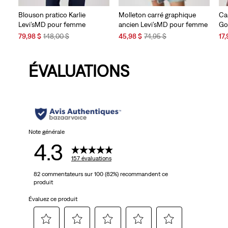
Blouson pratico Karlie
Molleton carré graphique
Ca
Levi’sMD pour femme
ancien Levi’sMD pour femme
Go
Sale
Original
Sale
Original
Sal
79,98 $
148,00 $
45,98 $
74,95 $
17,
Price
Price
Price
Price
Pri
is
was
is
was
is
ÉVALUATIONS
Note générale
4.3
157 évaluations
82 commentateurs sur 100 (82%) recommandent ce
produit
Évaluez ce produit