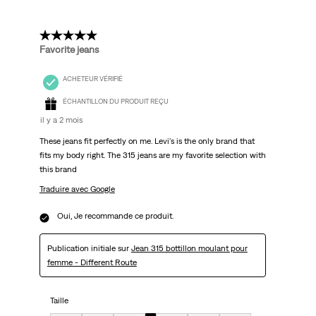
5 étoile(s) sur 5.
Favorite jeans
ACHETEUR VÉRIFIÉ
ÉCHANTILLON DU PRODUIT REÇU
il y a 2 mois
These jeans fit perfectly on me. Levi's is the only brand that
fits my body right. The 315 jeans are my favorite selection with
this brand
Traduire avec Google
Oui, Je recommande ce produit.
Publication initiale sur
Jean 315 bottillon moulant pour
femme - Different Route
Taille