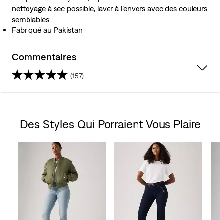
nettoyage à sec possible, laver à l’envers avec des couleurs
semblables.
Fabriqué au Pakistan
Commentaires
(157)
4.3
étoile(s)
Des Styles Qui Porraient Vous Plaire
sur
Skip Carousel
5.
157
évaluations