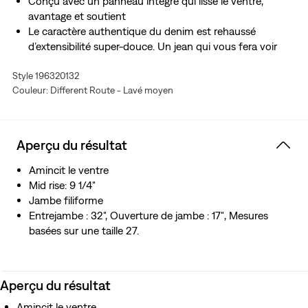
Conçu avec un panneau intégré qui lisse le ventre,
avantage et soutient
Le caractère authentique du denim est rehaussé
d’extensibilité super-douce. Un jean qui vous fera voir
des étoiles. C’est ça, l’effet Levi’sMD Stellar Stretch.
Style 196320132
Grâce à son excellente résilience intégrée, il met vos
Couleur: Different Route - Lavé moyen
courbes en valeur et bouge avec vous, sans pocher,
partout et par tout temps.
Aperçu du résultat
Amincit le ventre
Mid rise: 9 1/4"
Jambe filiforme
Entrejambe : 32", Ouverture de jambe : 17″, Mesures
basées sur une taille 27.
Aperçu du résultat
Amincit le ventre