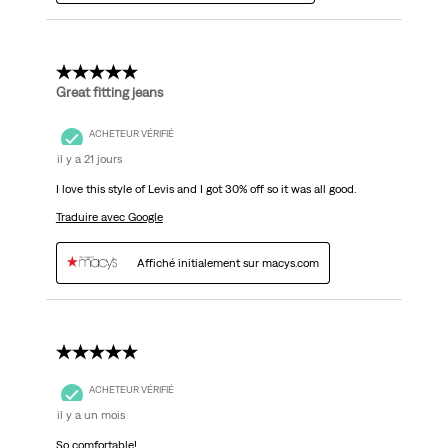
5 étoile(s) sur 5.
Great fitting jeans
ACHETEUR VÉRIFIÉ
il y a 21 jours
I love this style of Levis and I got 30% off so it was all good.
Traduire avec Google
Affiché initialement sur macys.com
5 étoile(s) sur 5.
ACHETEUR VÉRIFIÉ
il y a un mois
So comfortable!