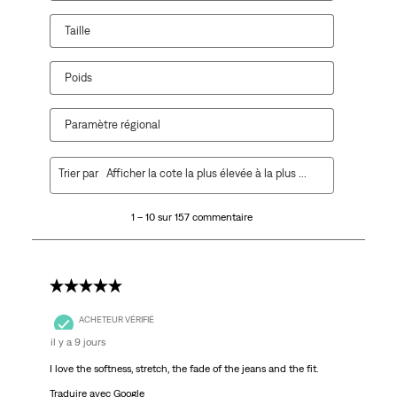
Taille
Poids
Paramètre régional
1
Trier par
Afficher la cote la plus élevée à la plus faible
à
10
1 – 10 sur 157 commentaire
sur
157
commentaire.
5 étoile(s) sur 5.
ACHETEUR VÉRIFIÉ
il y a 9 jours
I love the softness, stretch, the fade of the jeans and the fit.
Traduire avec Google