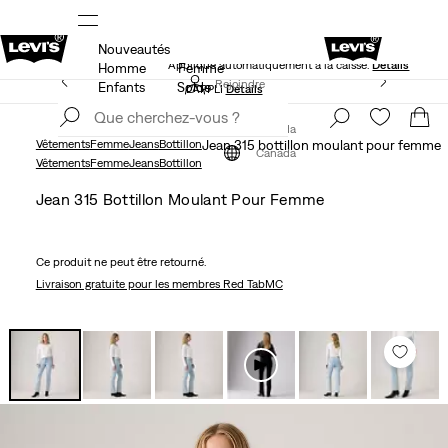
Nouveautés
NS
40 % DE RABAIS ADDITIONNEL SUR LES SOLDES.
Appliqué automatiquement à la caisse.
Détails
Homme
Femme
LE MEILLEUR DE LEVI'SMD – MAINTENANT DANS
Rejoindre
Enfants
Solde
L’APPLI
Détails
maintenant
Rejoindre
maintenant
Canada
Vêtements
Femme
Jeans
Bottillon
Jean 315 bottillon moulant pour femme
Canada
Vêtements
Femme
Jeans
Bottillon
Jean 315 Bottillon Moulant Pour Femme
Ce produit ne peut être retourné.
Livraison gratuite
pour les membres Red TabMC