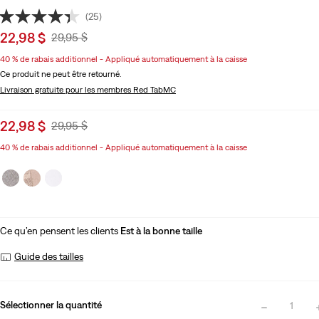
(25)
Sale
22,98 $
Original
29,95 $
price
Price
40 % de rabais additionnel - Appliqué automatiquement à la caisse
is
Was
Ce produit ne peut être retourné.
Livraison gratuite
pour les membres Red TabMC
Sale
22,98 $
Original
29,95 $
price
Price
40 % de rabais additionnel - Appliqué automatiquement à la caisse
is
Was
Ce qu’en pensent les clients
Est à la bonne taille
Guide des tailles
Sélectionner la quantité
1