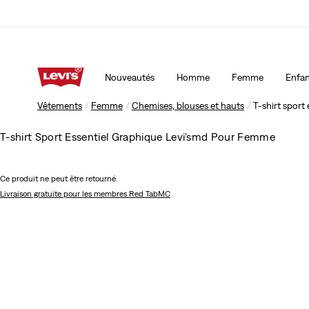
15 % DE RABAIS SUR VOTRE PREMIÈRE COMMANDE
Détai
Nouveautés
Homme
Femme
Enfan
15 % DE RABAIS SUR VOTRE PREMIÈRE COMMANDE
Détai
Vêtements
Femme
Chemises, blouses et hauts
T-shirt sport
T-shirt Sport Essentiel Graphique Levi’smd Pour Femme
Ce produit ne peut être retourné.
Livraison gratuite
pour les membres Red TabMC