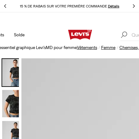
ls
LE MEILLEUR DE LEVI'SMD – MAINTENANT DANS L’APPLI
Détails
ts
Solde
ls
LE MEILLEUR DE LEVI'SMD – MAINTENANT DANS L’APPLI
Détails
 essentiel graphique Levi’sMD pour femme
Vêtements
Femme
Chemises, 