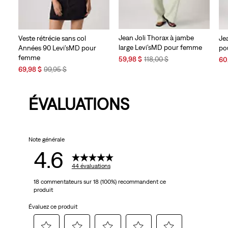
Jean Joli Thorax à jambe
Veste rétrécie sans col
Jea
large Levi’sMD pour femme
Années 90 Levi’sMD pour
po
femme
Sale
Original
Sal
59,98 $
118,00 $
60
Price
Price
Sale
Original
Pri
69,98 $
99,95 $
is
was
Price
Price
is
is
was
ÉVALUATIONS
Note générale
4.6
44 évaluations
18 commentateurs sur 18 (100%) recommandent ce
produit
Évaluez ce produit