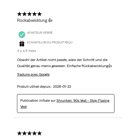
5 étoile(s) sur 5.
Rückabwicklung 👍
ACHETEUR VÉRIFIÉ
ÉCHANTILLON DU PRODUIT REÇU
il y a 5 mois
Obwohl der Artikel nicht passte, wäre der Schnitt und die
Qualität genau meins gewesen. Einfache Rückabwicklung👍
Traduire avec Google
Produit utilisé depuis :
2026-01-22
Publication initiale sur
Shrunken '90s Vest - Stop Flaxing
Vest
5 étoile(s) sur 5.