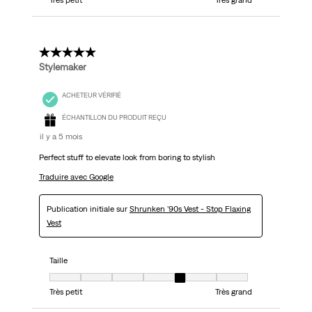
5 étoile(s) sur 5.
Stylemaker
ACHETEUR VÉRIFIÉ
ÉCHANTILLON DU PRODUIT REÇU
il y a 5 mois
Perfect stuff to elevate look from boring to stylish
Traduire avec Google
Publication initiale sur
Shrunken '90s Vest - Stop Flaxing
Vest
Taille
Taille, 5 sur 7, où 1 est égal à Très petit et 7 est égal à Très grand
Très petit
Très grand