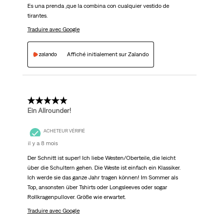
Es una prenda ,que la combina con cualquier vestido de
tirantes.
Traduire avec Google
Affiché initialement sur Zalando
5 étoile(s) sur 5.
Ein Allrounder!
ACHETEUR VÉRIFIÉ
il y a 8 mois
Der Schnitt ist super! Ich liebe Westen/Oberteile, die leicht
über die Schultern gehen. Die Weste ist einfach ein Klassiker.
Ich werde sie das ganze Jahr tragen können! Im Sommer als
Top, ansonsten über Tshirts oder Longsleeves oder sogar
Rollkragenpullover. Größe wie erwartet.
Traduire avec Google