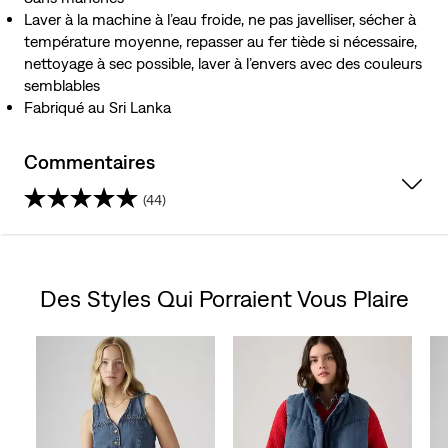
Laver à la machine à l’eau froide, ne pas javelliser, sécher à
température moyenne, repasser au fer tiède si nécessaire,
nettoyage à sec possible, laver à l’envers avec des couleurs
semblables
Fabriqué au Sri Lanka
Commentaires
(44)
4.6
étoile(s)
Des Styles Qui Porraient Vous Plaire
sur
Skip Carousel
5.
44
évaluations