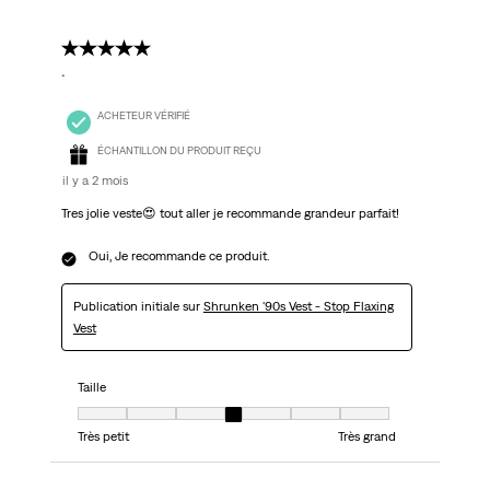
5 étoile(s) sur 5.
.
ACHETEUR VÉRIFIÉ
ÉCHANTILLON DU PRODUIT REÇU
il y a 2 mois
Tres jolie veste😍 tout aller je recommande grandeur parfait!
Oui, Je recommande ce produit.
Publication initiale sur
Shrunken '90s Vest - Stop Flaxing
Vest
Taille
Taille, 4 sur 7, où 1 est égal à Très petit et 7 est égal à Très grand
Très petit
Très grand