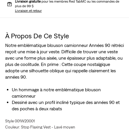
Livraison gratuite
pour les membres Red TabMC ou les commandes de
plus de 99 $
Livraison et retour
À Propos De Ce Style
Notre emblématique blouson camionneur Années 90 rétréci
reçoit une mise à jour veste. Difficile de trouver une veste
avec une forme plus aisée, une épaisseur plus adaptable, ou
plus de coolitude. En prime : Cette coupe nostalgique
adopte une silhouette oblique qui rappelle clairement les
années 90.
Un hommage à notre emblématique blouson
camionneur
Dessiné avec un profil incliné typique des années 90 et
des poches à deux rabats
Coupe relax et abrégée
Style 001W20001
Une toile vierge pour l’expression de soi qui peut se
Couleur: Stop Flaxing Vest - Lavé moyen
transmettre de génération en génération