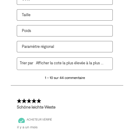
Taille
Poids
Paramètre régional
1
Trier par
Afficher la cote la plus élevée à la plus faible
à
10
1 – 10 sur 44 commentaire
sur
44
commentaire.
5 étoile(s) sur 5.
Schöne leichte Weste
ACHETEUR VÉRIFIÉ
il y a un mois