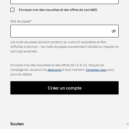
Envoyez-moi des nouvelles et des offres de Levi’sMD.
Mot de passe
*
Les mots de passe doivent contenir au moins 8 caractères et être
difficiles à deviner - les mots de passe couramment utilisés ou risqués ne
sont pas autorisés.
Envoyez-moi des nouvelles et des offres de LS & Co. Groupe de
compagnies. Je peux me
à tout moment.
pour
désinscrire
Contactez-nous
plus de détails.
Créer un compte
Soutien