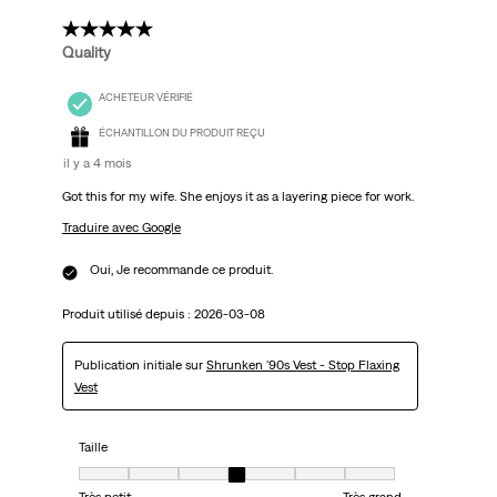
5 étoile(s) sur 5.
Quality
ACHETEUR VÉRIFIÉ
ÉCHANTILLON DU PRODUIT REÇU
il y a 4 mois
Got this for my wife. She enjoys it as a layering piece for work.
Traduire avec Google
Oui, Je recommande ce produit.
Produit utilisé depuis :
2026-03-08
Publication initiale sur
Shrunken '90s Vest - Stop Flaxing
Vest
Taille
Taille, 4 sur 7, où 1 est égal à Très petit et 7 est égal à Très grand
Très petit
Très grand