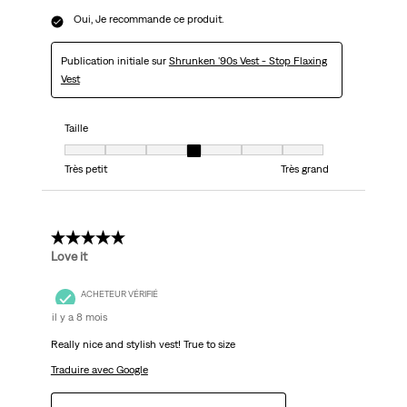
Oui, Je recommande ce produit.
Publication initiale sur
Shrunken '90s Vest - Stop Flaxing
Vest
Taille
Taille, 4 sur 7, où 1 est égal à Très petit et 7 est égal à Très grand
Très petit
Très grand
5 étoile(s) sur 5.
Love it
ACHETEUR VÉRIFIÉ
il y a 8 mois
Really nice and stylish vest! True to size
Traduire avec Google