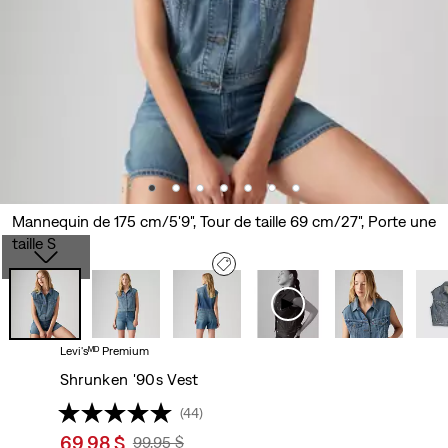
Mannequin de 175 cm/5'9", Tour de taille 69 cm/27", Porte une
taille S
Levi'sᴹᴰ Premium
Shrunken '90s Vest
(44)
Sale
69,98 $
Original
99,95 $