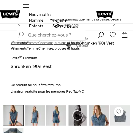
Nouveautés
NS
40 % DE RABAIS ADDITIONNEL SUR LES SOLDES.
Appliqué automatiquement à la caisse.
Détails
Homme
Femme
LE MEILLEUR DE LEVI'SMD – MAINTENANT DANS
Rejoindre
Enfants
Solde
L’APPLI
Détails
maintenant
Rejoindre
maintenant
Canada
Vêtements
Femme
Chemises, blouses et hauts
Shrunken '90s Vest
Canada
Vêtements
Femme
Chemises, blouses et hauts
Levi'sᴹᴰ Premium
Shrunken '90s Vest
Ce produit ne peut être retourné.
Livraison gratuite
pour les membres Red TabMC