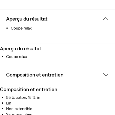
Il embellit avec le temps et l’usure naturelle
Aéré. Respirant. Léger. Ce vêtement a été confectionné
avec du lin pour une belle allure et votre confort.
Aperçu du résultat
Coupe relax
Aperçu du résultat
Coupe relax
Composition et entretien
Composition et entretien
85 % coton, 15 % lin
Lin
Non extensible
Sans manches