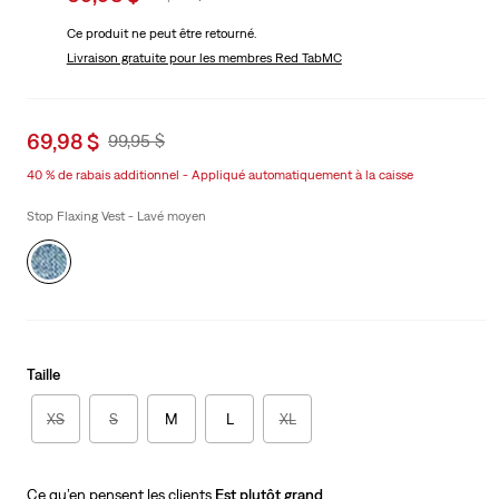
price
Price
Ce produit ne peut être retourné.
is
Was
Livraison gratuite
pour les membres Red TabMC
Sale
69,98 $
Original
99,95 $
price
Price
40 % de rabais additionnel - Appliqué automatiquement à la caisse
is
Was
Stop Flaxing Vest - Lavé moyen
Taille
XS
S
M
L
XL
Ce qu’en pensent les clients
Est plutôt grand