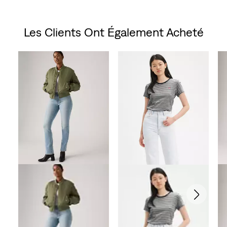
is
was
Pri
is
Les Clients Ont Également Acheté
Skip Carousel