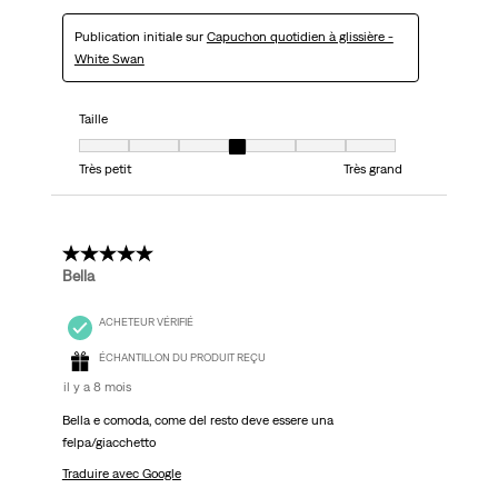
Publication initiale sur
Capuchon quotidien à glissière -
White Swan
Taille
Taille, 4 sur 7, où 1 est égal à Très petit et 7 est égal à Très grand
Très petit
Très grand
5 étoile(s) sur 5.
Bella
ACHETEUR VÉRIFIÉ
ÉCHANTILLON DU PRODUIT REÇU
il y a 8 mois
Bella e comoda, come del resto deve essere una
felpa/giacchetto
Traduire avec Google