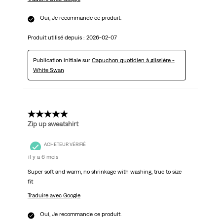
Oui, Je recommande ce produit.
Produit utilisé depuis :
2026-02-07
Publication initiale sur
Capuchon quotidien à glissière -
White Swan
5 étoile(s) sur 5.
Zip up sweatshirt
ACHETEUR VÉRIFIÉ
il y a 6 mois
Super soft and warm, no shrinkage with washing, true to size
fit
Traduire avec Google
Oui, Je recommande ce produit.