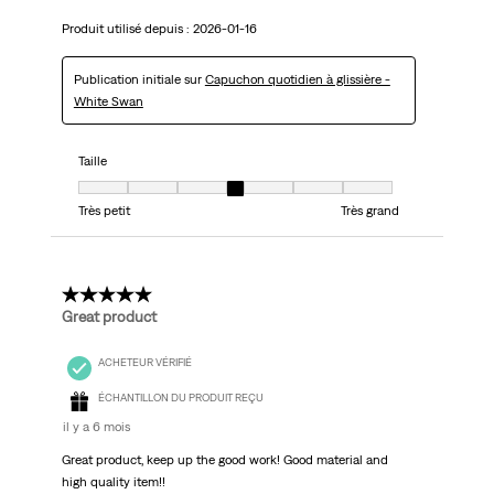
Produit utilisé depuis :
2026-01-16
Publication initiale sur
Capuchon quotidien à glissière -
White Swan
Taille
Taille, 4 sur 7, où 1 est égal à Très petit et 7 est égal à Très grand
Très petit
Très grand
5 étoile(s) sur 5.
Great product
ACHETEUR VÉRIFIÉ
ÉCHANTILLON DU PRODUIT REÇU
il y a 6 mois
Great product, keep up the good work! Good material and
high quality item!!