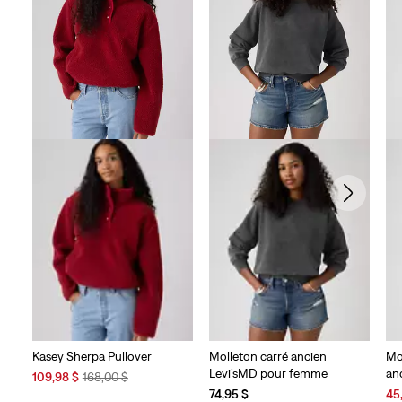
évaluations
Kasey Sherpa Pullover
Molleton carré ancien
Mo
Levi’sMD pour femme
an
Sale
Original
109,98 $
168,00 $
Price
Price
Sal
74,95 $
45