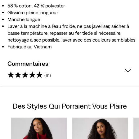
58 % coton, 42 % polyester
Glissière pleine longueur
Manche longue
Laver à la machine à l’eau froide, ne pas javelliser, sécher à
basse température, repasser au fer tiède si nécessaire,
nettoyage à sec possible, laver avec des couleurs semblables
Fabriqué au Vietnam
Commentaires
(61)
4.5
étoile(s)
Des Styles Qui Porraient Vous Plaire
sur
Skip Carousel
5.
61