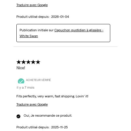
Traduire avec Google
Produit utilisé depuis :
2026-01-04
Publication initiale sur
Capuchon quotidien à glissière -
White Swan
5 étoile(s) sur 5.
Nice!
ACHETEUR VÉRIFIÉ
il y a 7 mois
Fits perfectly, very warm, fast shipping. Lovin’ it!
Traduire avec Google
Oui, Je recommande ce produit.
Produit utilisé depuis :
2025-11-25