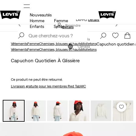
Nouveautés
NDE
LE MEILLEUR DE LEVI'SMD – MAINTENANT DANS
L’APPLI
Détails
Homme
Femme
15 % DE RABAIS SUR VOTRE PREMIÈRE COMMANDE
Rejoindre
Enfants
Solde
Détails
maintenant
Rejoindre
maintenant
Canada
Vêtements
Femme
Chemises, blouses et hauts
Molletons
Capuchon quotidien à 
Canada
Vêtements
Femme
Chemises, blouses et hauts
Molletons
Capuchon Quotidien À Glissière
Ce produit ne peut être retourné.
Livraison gratuite
pour les membres Red TabMC