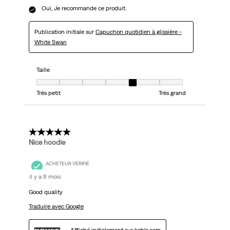
Oui, Je recommande ce produit.
Publication initiale sur
Capuchon quotidien à glissière -
White Swan
Taille
Taille, 5 sur 7, où 1 est égal à Très petit et 7 est égal à Très grand
Très petit
Très grand
5 étoile(s) sur 5.
Nice hoodie
ACHETEUR VÉRIFIÉ
il y a 8 mois
Good quality
Traduire avec Google