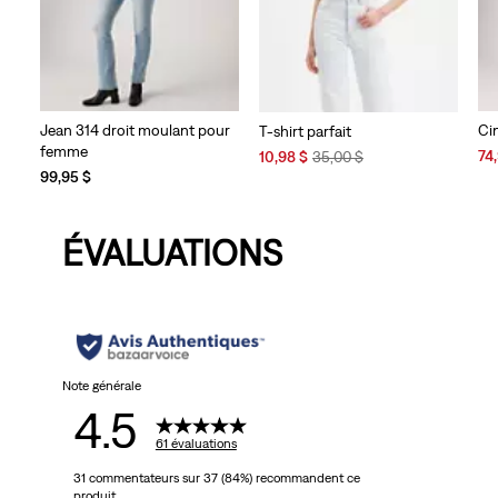
Jean 314 droit moulant pour
Ci
T-shirt parfait
femme
Sal
Sale
Original
74
10,98 $
35,00 $
Pri
Price
Price
99,95 $
is
is
was
ÉVALUATIONS
Note générale
4.5
61 évaluations
31 commentateurs sur 37 (84%) recommandent ce
produit