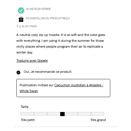
ACHETEUR VÉRIFIÉ
ÉCHANTILLON DU PRODUIT REÇU
il y a un mois
A neutral cozy zip up hoodie. It is so soft and the color goes
with everything. I am using it during the summer for those
chilly places where people program their air to replicate a
winter day.
Traduire avec Google
Oui, Je recommande ce produit.
Publication initiale sur
Capuchon quotidien à glissière -
White Swan
Taille
Taille, 4 sur 7, où 1 est égal à Très petit et 7 est égal à Très grand
Très petit
Très grand