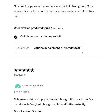
Ne vous fiez pas à la recommandation article trop grand. Cette
article taille petit, prenez votre taille habituelle..sinon il est très
bien
Vous avez ce produit depuis
1 semaine
Oui, Je recommande ce produit.
Affiché initialement sur laredoute.fr
5 étoile(s) sur 5.
Perfect
ACHETEUR VÉRIFIÉ
il y a 5 mois
This sweatshirt is simply gorgeous. I bought it in black too. My
usual size is M-L, but I bought an M, and it fits perfectly.
Traduire avec Google