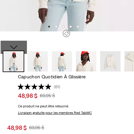
Capuchon Quotidien À Glissière
(61)
Sale
48,98 $
Original
69,95 $
price
Price
Ce produit ne peut être retourné.
is
Was
Livraison gratuite
pour les membres Red TabMC
Sale
48,98 $
Original
69,95 $
price
Price