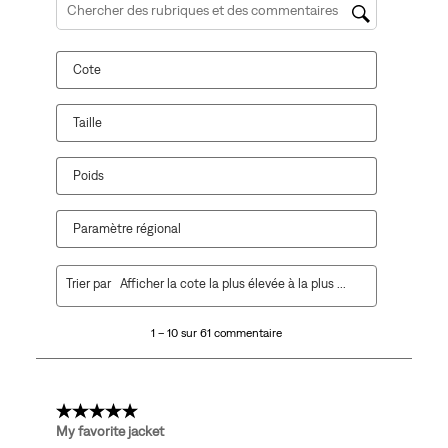
Zone de recherche de sujet et d'avis
Cote
Taille
Poids
Paramètre régional
1
Trier par
Afficher la cote la plus élevée à la plus faible
à
10
1 – 10 sur 61 commentaire
sur
61
commentaire.
5 étoile(s) sur 5.
My favorite jacket