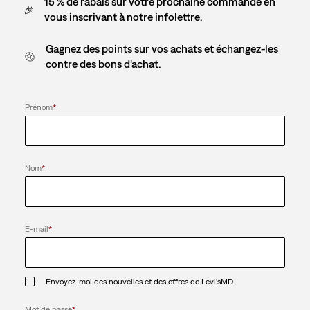
15 % de rabais sur votre prochaine commande en
vous inscrivant à notre infolettre.
Gagnez des points sur vos achats et échangez-les
contre des bons d'achat.
Prénom
*
Nom
*
E-mail
*
Envoyez-moi des nouvelles et des offres de Levi’sMD.
Mot de passe
*