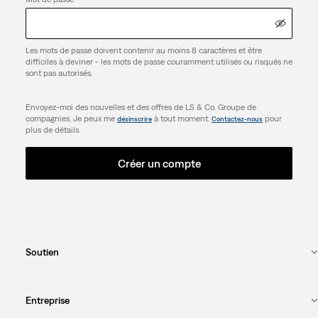
Les mots de passe doivent contenir au moins 8 caractères et être
difficiles à deviner - les mots de passe couramment utilisés ou risqués ne
sont pas autorisés.
Envoyez-moi des nouvelles et des offres de LS & Co. Groupe de
compagnies. Je peux me
à tout moment.
pour
désinscrire
Contactez-nous
plus de détails.
Créer un compte
Soutien
Entreprise