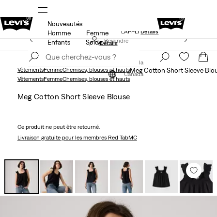
Nouveautés
NDE
LE MEILLEUR DE LEVI'SMD – MAINTENANT DANS
L’APPLI
Détails
Homme
Femme
15 % DE RABAIS SUR VOTRE PREMIÈRE COMMANDE
Rejoindre
Enfants
Solde
Détails
maintenant
Rejoindre
maintenant
Canada
Vêtements
Femme
Chemises, blouses et hauts
Meg Cotton Short Sleeve Blo
Canada
Vêtements
Femme
Chemises, blouses et hauts
Meg Cotton Short Sleeve Blouse
Ce produit ne peut être retourné.
Livraison gratuite
pour les membres Red TabMC