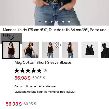
Mannequin de 175 cm/5'9", Tour de taille 64 cm/25", Porte une
taille S
Meg Cotton Short Sleeve Blouse
(3)
Sale
56,98 $
Original
69,95 $
price
Price
Ce produit ne peut être retourné.
is
Was
Livraison gratuite
pour les membres Red TabMC
Sale
56,98 $
Original
69,95 $
price
Price