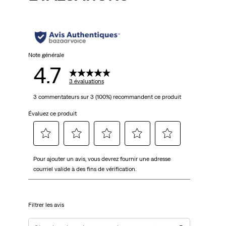
Note générale
4.7
3 évaluations
3 commentateurs sur 3 (100%) recommandent ce produit
Évaluez ce produit
Sélectionnez
Sélectionnez
Sélectionnez
Sélectionnez
Sélectionnez
Pour ajouter un avis, vous devrez fournir une adresse
pour
pour
pour
pour
pour
courriel valide à des fins de vérification.
évaluer
évaluer
évaluer
évaluer
évaluer
l'article
l'article
l'article
l'article
l'article
à
à
à
à
à
Filtrer les avis
1
2
3
4
5
étoile.
étoiles.
étoiles.
étoiles.
étoiles.