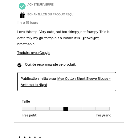
ACHETEUR VÉRIFIÉ
ÉCHANTILLON DU PRODUIT REÇU
il y a 19 jours
Love this top! Very cute, not too skimpy, not frumpy. This is
definitely my go-to top his summer. It is lightweight,
breathable.
Traduire avec Google
Oui, Je recommande ce produit.
Publication initiale sur
Meg Cotton Short Sleeve Blouse -
Anthracite Night
Taille
Taille, 4 sur 7, où 1 est égal à Très petit et 7 est égal à Très grand
Très petit
Très grand