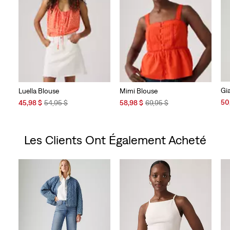
Gi
Luella Blouse
Mimi Blouse
Sal
Sale
Original
Sale
Original
50
45,98 $
54,95 $
58,98 $
69,95 $
Pri
Price
Price
Price
Price
is
is
was
is
was
Les Clients Ont Également Acheté
Skip Carousel