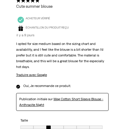
4 étoile(s) sur 5.
Cute summer blouse
ACHETEUR VÉRIFIÉ
ÉCHANTILLON DU PRODUIT REÇU
il y a 9 jours
I opted for size medium based on the sizing chart and
availability, and I feel like the blouse is a bit shorter than I'd
prefer but it is still cute and comfortable. The material is
breathable, and this will be a great blouse for the especially
hot days.
Traduire avec Google
Oui, Je recommande ce produit.
Publication initiale sur
Meg Cotton Short Sleeve Blouse -
Anthracite Night
Taille
Taille, 3 sur 7, où 1 est égal à Très petit et 7 est égal à Très grand