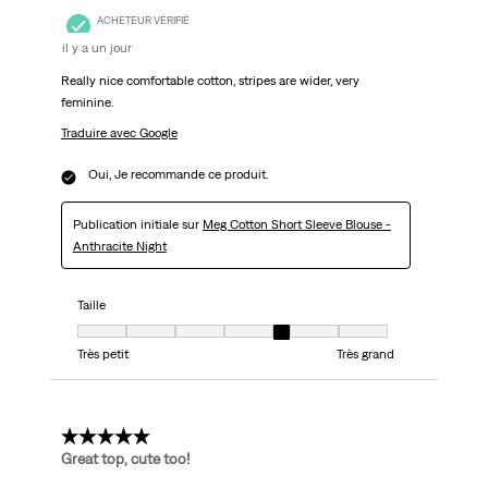
ACHETEUR VÉRIFIÉ
il y a un jour
Really nice comfortable cotton, stripes are wider, very
feminine.
Traduire avec Google
Oui, Je recommande ce produit.
Publication initiale sur
Meg Cotton Short Sleeve Blouse -
Anthracite Night
Taille
Taille, 5 sur 7, où 1 est égal à Très petit et 7 est égal à Très grand
Très petit
Très grand
5 étoile(s) sur 5.
Great top, cute too!