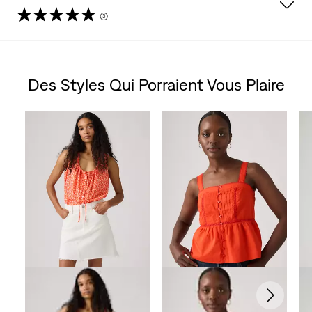
(3)
4.7
étoile(s)
Des Styles Qui Porraient Vous Plaire
sur
Skip Carousel
5.
3
évaluations