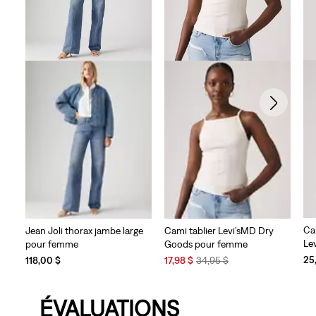
Ca
Jean Joli thorax jambe large
Cami tablier Levi’sMD Dry
Le
pour femme
Goods pour femme
Sale
Original
25
118,00 $
17,98 $
34,95 $
Price
Price
is
was
ÉVALUATIONS