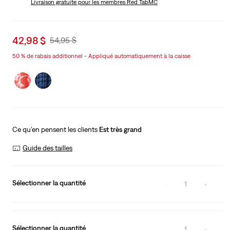
Livraison gratuite
pour les membres Red TabMC
Sale
42,98 $
Original
54,95 $
price
Price
50 % de rabais additionnel - Appliqué automatiquement à la caisse
is
Was
Ce qu’en pensent les clients
Est très grand
Guide des tailles
Sélectionner la quantité
1
Sélectionner la quantité
1