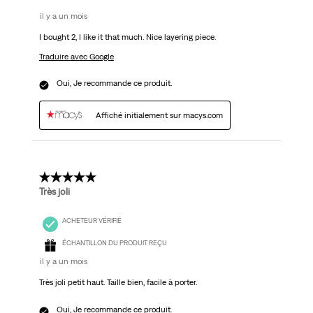
il y a un mois
I bought 2, I like it that much. Nice layering piece.
Traduire avec Google
Oui, Je recommande ce produit.
Affiché initialement sur macys.com
5 étoile(s) sur 5.
Très joli
ACHETEUR VÉRIFIÉ
ÉCHANTILLON DU PRODUIT REÇU
il y a un mois
Très joli petit haut. Taille bien, facile à porter.
Oui, Je recommande ce produit.