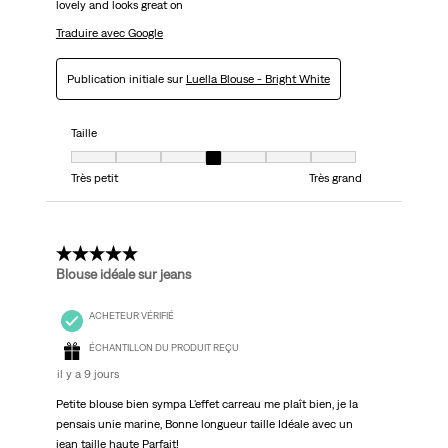
lovely and looks great on
Traduire avec Google
Publication initiale sur
Luella Blouse - Bright White
Taille
Taille, 4 sur 7, où 1 est égal à Très petit et 7 est égal à Très grand
Très petit
Très grand
5 étoile(s) sur 5.
Blouse idéale sur jeans
ACHETEUR VÉRIFIÉ
ÉCHANTILLON DU PRODUIT REÇU
il y a 9 jours
Petite blouse bien sympa L'effet carreau me plaît bien, je la
pensais unie marine, Bonne longueur taille Idéale avec un
jean taille haute Parfait!