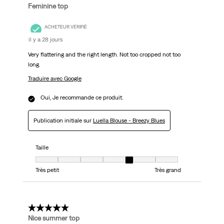
Feminine top
ACHETEUR VÉRIFIÉ
il y a 28 jours
Very flattering and the right length. Not too cropped not too
long.
Traduire avec Google
Oui, Je recommande ce produit.
Publication initiale sur
Luella Blouse - Breezy Blues
Taille
Taille, 5 sur 7, où 1 est égal à Très petit et 7 est égal à Très grand
Très petit
Très grand
5 étoile(s) sur 5.
Nice summer top