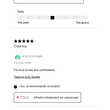
Taille
Taille, 4 sur 7, où 1 est égal à Très petit et 7 est égal à Très grand
Très petit
Très grand
5 étoile(s) sur 5.
Cute top
ACHETEUR VÉRIFIÉ
il y a un mois
Fits true to size and comfortable.
Traduire avec Google
Oui, Je recommande ce produit.
Affiché initialement sur macys.com