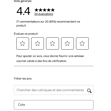
évaluations
Note générale
4.4
24 évaluations
17 commentateurs sur 20 (85%) recommandent ce
produit
Évaluez ce produit
Sélectionnez
Sélectionnez
Sélectionnez
Sélectionnez
Sélectionnez
Pour ajouter un avis, vous devrez fournir une adresse
pour
pour
pour
pour
pour
courriel valide à des fins de vérification.
évaluer
évaluer
évaluer
évaluer
évaluer
l'article
l'article
l'article
l'article
l'article
à
à
à
à
à
Filtrer les avis
1
2
3
4
5
étoile.
étoiles.
étoiles.
étoiles.
étoiles.
Cette
Cette
Cette
Cette
Cette
Zone de recherche de sujet et d'avis
action
action
action
action
action
ouvrira
ouvrira
ouvrira
ouvrira
ouvrira
Cote
le
le
le
le
le