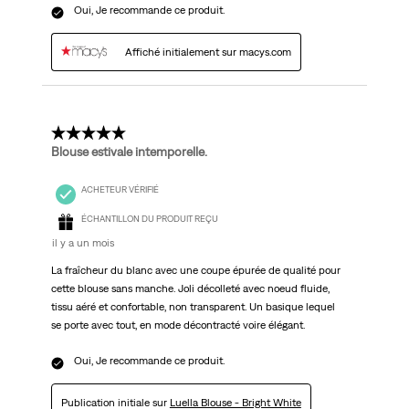
Oui, Je recommande ce produit.
Affiché initialement sur macys.com
5 étoile(s) sur 5.
Blouse estivale intemporelle.
ACHETEUR VÉRIFIÉ
ÉCHANTILLON DU PRODUIT REÇU
il y a un mois
La fraîcheur du blanc avec une coupe épurée de qualité pour
cette blouse sans manche. Joli décolleté avec noeud fluide,
tissu aéré et confortable, non transparent. Un basique lequel
se porte avec tout, en mode décontracté voire élégant.
Oui, Je recommande ce produit.
Publication initiale sur
Luella Blouse - Bright White