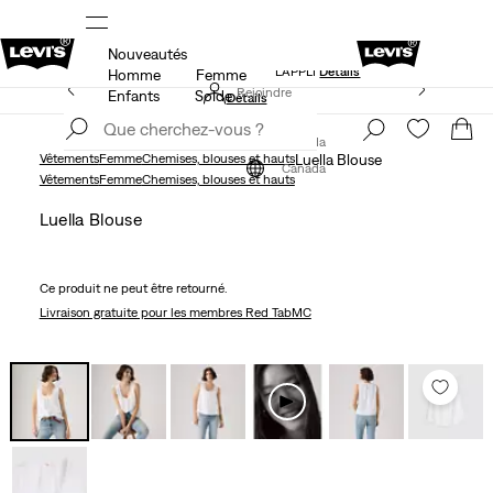
Nouveautés
NDE
LE MEILLEUR DE LEVI'SMD – MAINTENANT DANS
L’APPLI
Détails
Homme
Femme
15 % DE RABAIS SUR VOTRE PREMIÈRE COMMANDE
Rejoindre
Enfants
Solde
Détails
maintenant
Rejoindre
maintenant
Canada
Vêtements
Femme
Chemises, blouses et hauts
Luella Blouse
Canada
Vêtements
Femme
Chemises, blouses et hauts
Luella Blouse
Ce produit ne peut être retourné.
Livraison gratuite
pour les membres Red TabMC