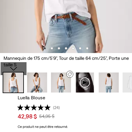
Mannequin de 175 cm/5'9", Tour de taille 64 cm/25", Porte une
taille S
Luella Blouse
(24)
Sale
42,98 $
Original
54,95 $
price
Price
Ce produit ne peut être retourné.
is
Was