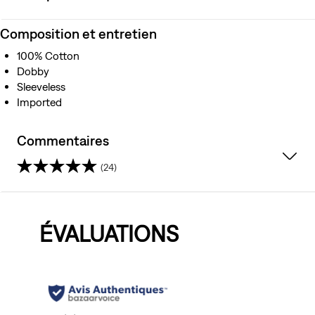
Composition et entretien
100% Cotton
Dobby
Sleeveless
Imported
Commentaires
(24)
4.4
étoile(s)
ÉVALUATIONS
sur
5.
24