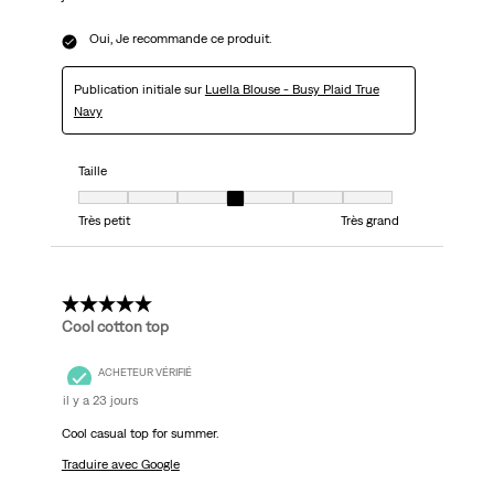
Oui, Je recommande ce produit.
Publication initiale sur
Luella Blouse - Busy Plaid True
Navy
Taille
Taille, 4 sur 7, où 1 est égal à Très petit et 7 est égal à Très grand
Très petit
Très grand
5 étoile(s) sur 5.
Cool cotton top
ACHETEUR VÉRIFIÉ
il y a 23 jours
Cool casual top for summer.
Traduire avec Google