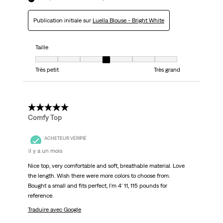
Publication initiale sur
Luella Blouse - Bright White
Taille
Taille, 4 sur 7, où 1 est égal à Très petit et 7 est égal à Très grand
Très petit
Très grand
5 étoile(s) sur 5.
Comfy Top
ACHETEUR VÉRIFIÉ
il y a un mois
Nice top, very comfortable and soft, breathable material. Love
the length. Wish there were more colors to choose from.
Bought a small and fits perfect, I'm 4' 11, 115 pounds for
reference.
Traduire avec Google