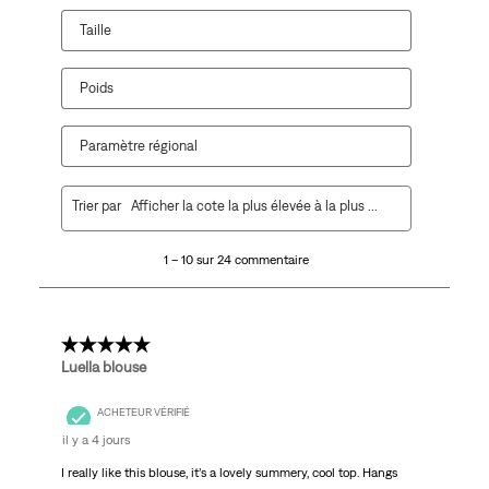
formulaire
formulaire
formulaire
formulaire
formulaire
de
de
de
de
de
Taille
soumission.
soumission.
soumission.
soumission.
soumission.
Poids
Paramètre régional
1
Trier par
Afficher la cote la plus élevée à la plus faible
à
10
1 – 10 sur 24 commentaire
sur
24
commentaire.
5 étoile(s) sur 5.
Luella blouse
ACHETEUR VÉRIFIÉ
il y a 4 jours
I really like this blouse, it’s a lovely summery, cool top. Hangs