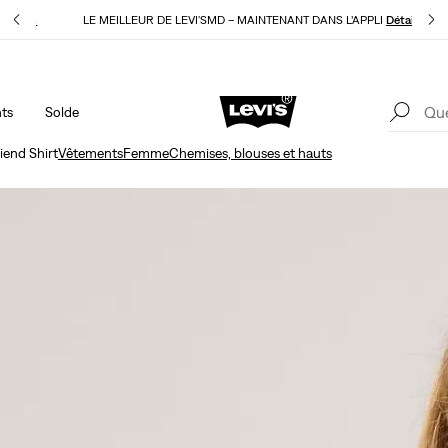
E
Détails
LE MEILLEUR DE LEVI'SMD – MAINTENANT DANS L’APPLI
Détails
ts
Solde
15 % DE RABAIS SUR VOTRE PREMIÈRE COMMANDE
Détails
LE
iend Shirt
Vêtements
Femme
Chemises, blouses et hauts