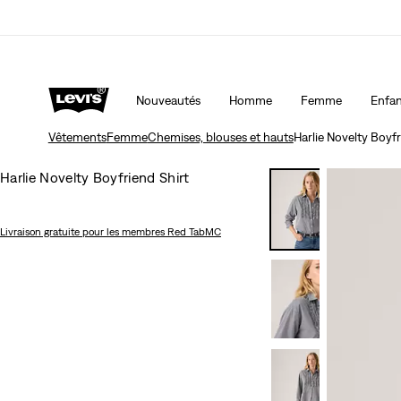
15 % DE RABAIS SUR VOTRE PREMIÈRE COMMAND
Nouveautés
Homme
Femme
Enfan
Vêtements
Femme
Chemises, blouses et hauts
Harlie Novelty Boyfr
Harlie Novelty Boyfriend Shirt
Livraison gratuite
pour les membres Red TabMC