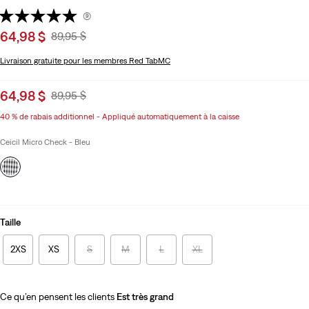
(9)
Sale
64,98 $
Original
89,95 $
price
Price
Livraison gratuite
pour les membres Red TabMC
is
Was
Sale
64,98 $
Original
89,95 $
price
Price
40 % de rabais additionnel - Appliqué automatiquement à la caisse
is
Was
Ceicil Micro Check - Bleu
Taille
2XS
XS
S
M
L
XL
Ce qu’en pensent les clients
Est très grand