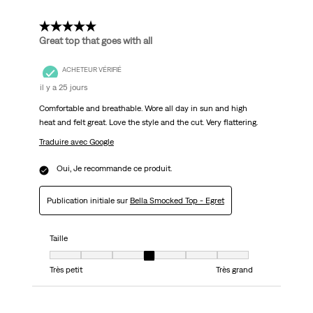
5 étoile(s) sur 5.
Great top that goes with all
ACHETEUR VÉRIFIÉ
il y a 25 jours
Comfortable and breathable. Wore all day in sun and high
heat and felt great. Love the style and the cut. Very flattering.
Traduire avec Google
Oui, Je recommande ce produit.
Publication initiale sur
Bella Smocked Top - Egret
Taille
Taille, 4 sur 7, où 1 est égal à Très petit et 7 est égal à Très grand
Très petit
Très grand