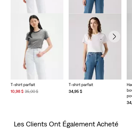
T-shirt parfait
T-shirt parfait
Ha
bo
Sale
Original
10,98 $
35,00 $
34,95 $
po
Price
Price
is
was
34
Les Clients Ont Également Acheté
Skip Carousel