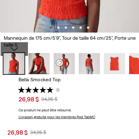
Mannequin de 175 cm/5'9", Tour de taille 64 cm/25", Porte une
taille S
Bella Smocked Top
(9)
Sale
26,98 $
Original
34,95 $
price
Price
Ce produit ne peut être retourné.
is
Was
Livraison gratuite
pour les membres Red TabMC
Sale
26,98 $
Original
34,95 $
price
Price