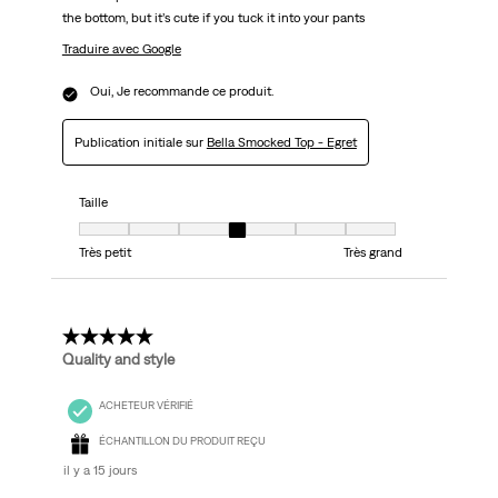
the bottom, but it’s cute if you tuck it into your pants
Traduire avec Google
Oui, Je recommande ce produit.
Publication initiale sur
Bella Smocked Top - Egret
Taille
Taille, 4 sur 7, où 1 est égal à Très petit et 7 est égal à Très grand
Très petit
Très grand
5 étoile(s) sur 5.
Quality and style
ACHETEUR VÉRIFIÉ
ÉCHANTILLON DU PRODUIT REÇU
il y a 15 jours