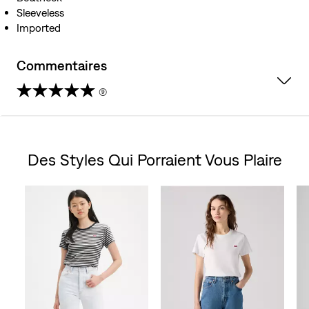
Sleeveless
Imported
Commentaires
(9)
4.7
étoile(s)
Des Styles Qui Porraient Vous Plaire
sur
Skip Carousel
5.
9
évaluations