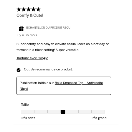
5 étoile(s) sur 5.
Comfy & Cute!
ÉCHANTILLON DU PRODUIT REÇU
il y a un mois
Super comfy and easy to elevate casual looks on a hot day or
to wear in a nicer setting! Super versatile.
Traduire avec Google
Oui, Je recommande ce produit.
Publication initiale sur
Bella Smocked Top - Anthracite
Night
Taille
Taille, 4 sur 7, où 1 est égal à Très petit et 7 est égal à Très grand
Très petit
Très grand