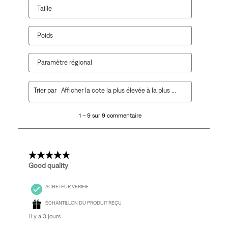
Taille
Poids
Paramètre régional
1
Trier par
Afficher la cote la plus élevée à la plus faible
à
9
1 – 9 sur 9 commentaire
sur
9
commentaire.
5 étoile(s) sur 5.
Good quality
ACHETEUR VÉRIFIÉ
ÉCHANTILLON DU PRODUIT REÇU
il y a 3 jours