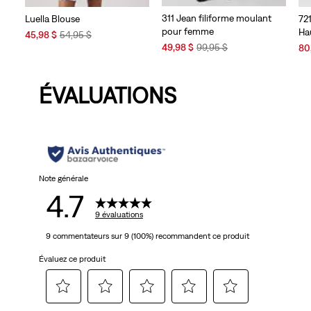
311 Jean filiforme moulant
Luella Blouse
721
pour femme
Ha
Sale
Original
45,98 $
54,95 $
Sale
Original
Price
Price
Sal
49,98 $
99,95 $
80
Price
Price
is
was
Pri
is
was
is
ÉVALUATIONS
Note générale
4.7
9 évaluations
9 commentateurs sur 9 (100%) recommandent ce produit
Évaluez ce produit
Sélectionnez
Sélectionnez
Sélectionnez
Sélectionnez
Sélectionnez