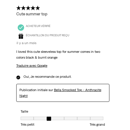
2 étoile(s) sur 5.
Cute summer top
ACHETEUR VÉRIFIÉ
ÉCHANTILLON DU PRODUIT REÇU
il y a un mois
I loved this cute sleeveless top for summer comes in two
colors black & burnt orange
Traduire avec Google
Oui, Je recommande ce produit.
Publication initiale sur
Bella Smocked Top - Anthracite
Night
Taille
Taille, 3 sur 7, où 1 est égal à Très petit et 7 est égal à Très grand
Très petit
Très grand