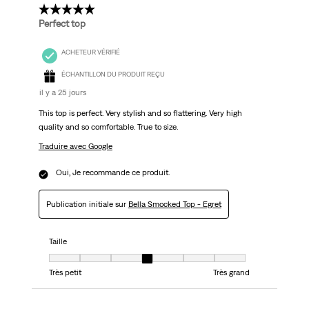
5 étoile(s) sur 5.
Perfect top
ACHETEUR VÉRIFIÉ
ÉCHANTILLON DU PRODUIT REÇU
il y a 25 jours
This top is perfect. Very stylish and so flattering. Very high
quality and so comfortable. True to size.
Traduire avec Google
Oui, Je recommande ce produit.
Publication initiale sur
Bella Smocked Top - Egret
Taille
Taille, 4 sur 7, où 1 est égal à Très petit et 7 est égal à Très grand
Très petit
Très grand