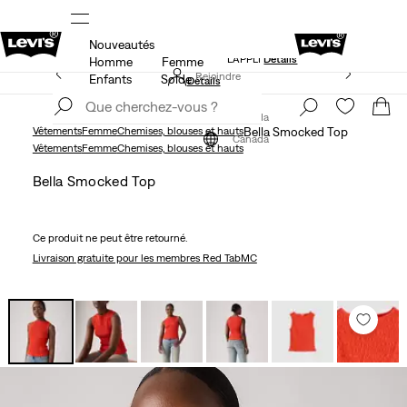
Nouveautés
NDE
LE MEILLEUR DE LEVI'SMD – MAINTENANT DANS
L’APPLI
Détails
Homme
Femme
15 % DE RABAIS SUR VOTRE PREMIÈRE COMMANDE
Rejoindre
Enfants
Solde
Détails
maintenant
Rejoindre
maintenant
Canada
Vêtements
Femme
Chemises, blouses et hauts
Bella Smocked Top
Canada
Vêtements
Femme
Chemises, blouses et hauts
Bella Smocked Top
Ce produit ne peut être retourné.
Livraison gratuite
pour les membres Red TabMC