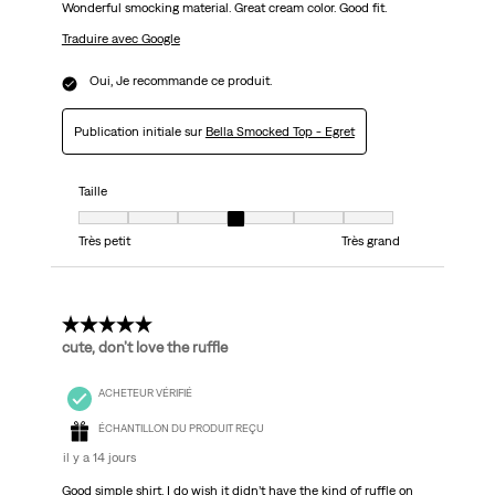
Wonderful smocking material. Great cream color. Good fit.
Traduire avec Google
Oui, Je recommande ce produit.
Publication initiale sur
Bella Smocked Top - Egret
Taille
Taille, 4 sur 7, où 1 est égal à Très petit et 7 est égal à Très grand
Très petit
Très grand
5 étoile(s) sur 5.
cute, don’t love the ruffle
ACHETEUR VÉRIFIÉ
ÉCHANTILLON DU PRODUIT REÇU
il y a 14 jours
Good simple shirt. I do wish it didn’t have the kind of ruffle on