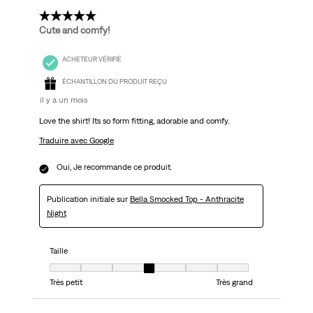
5 étoile(s) sur 5.
Cute and comfy!
ACHETEUR VÉRIFIÉ
ÉCHANTILLON DU PRODUIT REÇU
il y a un mois
Love the shirt! Its so form fitting, adorable and comfy.
Traduire avec Google
Oui, Je recommande ce produit.
Publication initiale sur
Bella Smocked Top - Anthracite
Night
Taille
Taille, 4 sur 7, où 1 est égal à Très petit et 7 est égal à Très grand
Très petit
Très grand