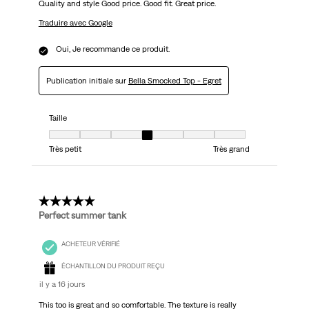
Quality and style Good price. Good fit. Great price.
Traduire avec Google
Oui, Je recommande ce produit.
Publication initiale sur
Bella Smocked Top - Egret
Taille
Taille, 4 sur 7, où 1 est égal à Très petit et 7 est égal à Très grand
Très petit
Très grand
5 étoile(s) sur 5.
Perfect summer tank
ACHETEUR VÉRIFIÉ
ÉCHANTILLON DU PRODUIT REÇU
il y a 16 jours
This too is great and so comfortable. The texture is really