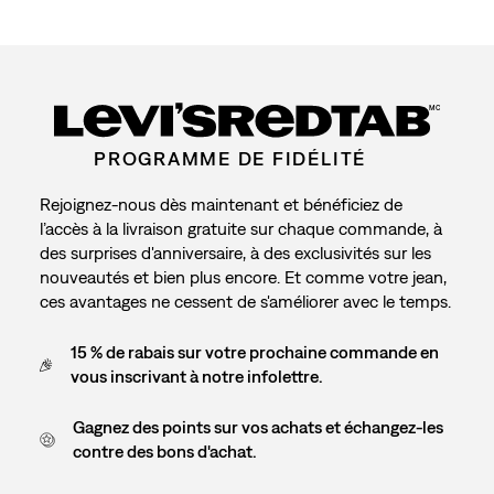
étoile.
étoiles.
étoiles.
étoiles.
étoiles.
Cette
Cette
Cette
Cette
Cette
action
action
action
action
action
ouvrira
ouvrira
ouvrira
ouvrira
ouvrira
MC
le
le
le
le
le
formulaire
formulaire
formulaire
formulaire
formulaire
PROGRAMME DE FIDÉLITÉ
de
de
de
de
de
soumission.
soumission.
soumission.
soumission.
soumission.
Rejoignez-nous dès maintenant et bénéficiez de
l’accès à la livraison gratuite sur chaque commande, à
des surprises d'anniversaire, à des exclusivités sur les
nouveautés et bien plus encore. Et comme votre jean,
ces avantages ne cessent de s'améliorer avec le temps.
15 % de rabais sur votre prochaine commande en
vous inscrivant à notre infolettre.
Gagnez des points sur vos achats et échangez-les
contre des bons d'achat.