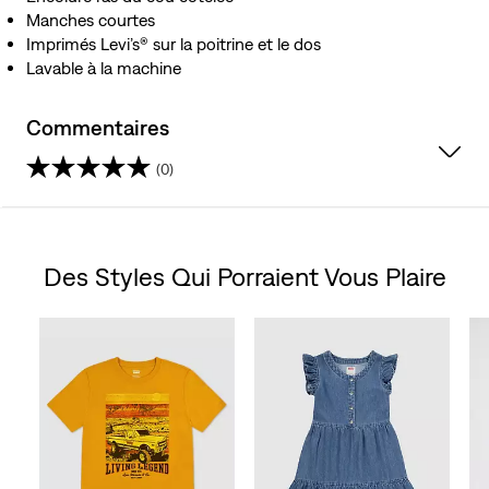
Manches courtes
Imprimés Levi’s® sur la poitrine et le dos
Lavable à la machine
Commentaires
(0)
0.0
étoile(s)
Des Styles Qui Porraient Vous Plaire
sur
Skip Carousel
5.