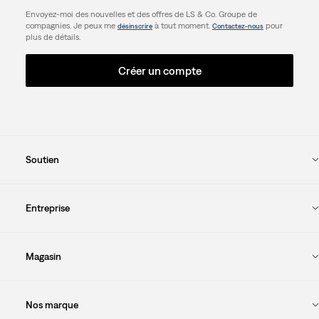
Envoyez-moi des nouvelles et des offres de LS & Co. Groupe de
compagnies. Je peux me
à tout moment.
pour
désinscrire
Contactez-nous
plus de détails.
Créer un compte
Soutien
Entreprise
Magasin
Nos marque