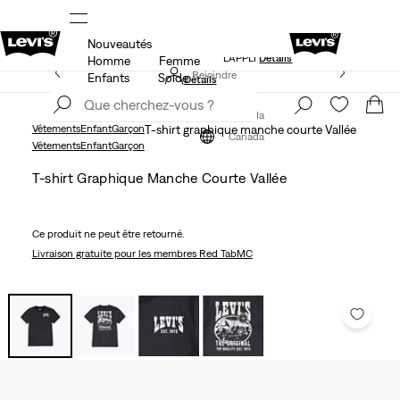
Nouveautés
NDE
LE MEILLEUR DE LEVI'SMD – MAINTENANT DANS
L’APPLI
Détails
Homme
Femme
15 % DE RABAIS SUR VOTRE PREMIÈRE COMMANDE
Rejoindre
Enfants
Solde
Détails
maintenant
Rejoindre
maintenant
Canada
Vêtements
Enfant
Garçon
T-shirt graphique manche courte Vallée
Canada
Vêtements
Enfant
Garçon
T-shirt Graphique Manche Courte Vallée
Ce produit ne peut être retourné.
Livraison gratuite
pour les membres Red TabMC