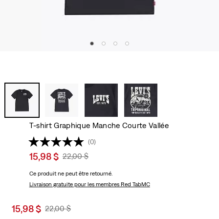
T-shirt Graphique Manche Courte Vallée
(0)
Sale
15,98 $
Original
22,00 $
price
Price
Ce produit ne peut être retourné.
is
Was
Livraison gratuite
pour les membres Red TabMC
Sale
15,98 $
Original
22,00 $
price
Price