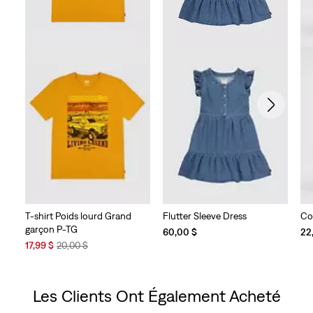
T-shirt Poids lourd Grand
Flutter Sleeve Dress
Coa
garçon P-TG
60,00 $
22
Sale
Original
17,99 $
20,00 $
Price
Price
is
was
Les Clients Ont Également Acheté
Skip Carousel