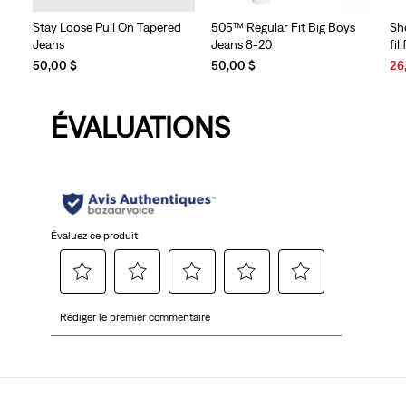
Stay Loose Pull On Tapered
505™ Regular Fit Big Boys
Sh
Jeans
Jeans 8-20
fil
Sal
50,00 $
50,00 $
26
Pri
is
ÉVALUATIONS
Évaluez ce produit
Sélectionnez
Sélectionnez
Sélectionnez
Sélectionnez
Sélectionnez
Rédiger le premier commentaire
pour
pour
pour
pour
pour
évaluer
évaluer
évaluer
évaluer
évaluer
l'article
l'article
l'article
l'article
l'article
à
à
à
à
à
1
2
3
4
5