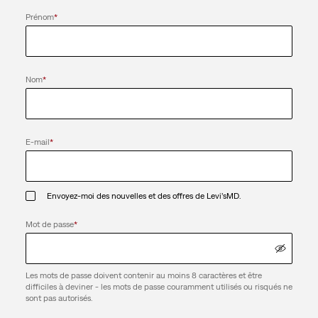
Prénom
*
Nom
*
E-mail
*
Envoyez-moi des nouvelles et des offres de Levi’sMD.
Mot de passe
*
Les mots de passe doivent contenir au moins 8 caractères et être
difficiles à deviner - les mots de passe couramment utilisés ou risqués ne
sont pas autorisés.