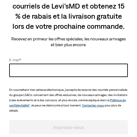
courriels de Levi’sMD et obtenez 15
% de rabais et la livraison gratuite
lors de votre prochaine commande.
Recevez en primeur les offres spéciales, les nouveaux arrivages
et bien plus encore.
E-mail
*
En soumettant mon adresse électronique, j'accepte de recevoir des courriels personnalisés
du groupe LS&Co. concernant des offres exclusives, de nouveaux arrivages, des invitations
à des événements et à des concours, et plus encore, comme expliqué dans la
Politique de
confidentialité*
. Je peux me désinscrire à tout moment.
Contactez-nous
pour plus de
détails.
Inscrivez-vous