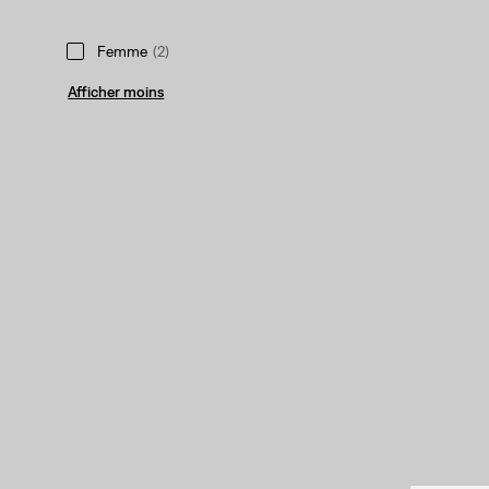
Femme
(2)
Afficher moins
Numéro De Taille
501ᴹᴰ L'Original
(1)
501ᴹᴰ L'Original
(1)
Afficher moins
Hauteur De Taille