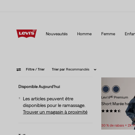
15 % DE RABAIS SUR VOTRE PREMIÈRE COMMANDE
Détai
Nouveautés
Homme
Femme
Enfan
15 % DE RABAIS SUR VOTRE PREMIÈRE COMMANDE
Détai
Filtre
/ Trier
Trier par
Recommandés
Disponible Aujourd’hui
Levi'sᴹᴰ Premium
Les articles peuvent être
Short Marée haut
disponibles pour le ramassage.
(234)
Trouver un magasin à proximité
88,00 $
30 % de rabais + 2X 