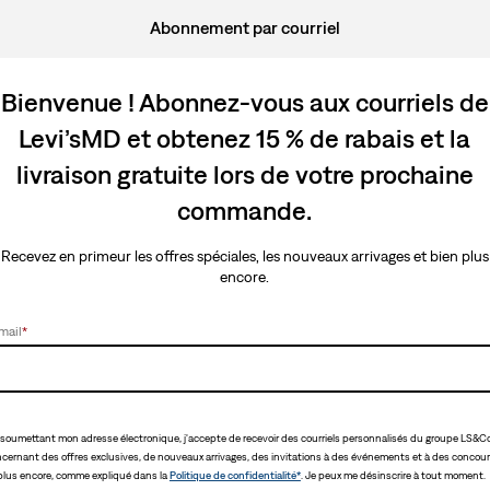
Abonnement par courriel
Bienvenue ! Abonnez-vous aux courriels de
Levi’sMD et obtenez 15 % de rabais et la
livraison gratuite lors de votre prochaine
commande.
Recevez en primeur les offres spéciales, les nouveaux arrivages et bien plus
encore.
mail
*
soumettant mon adresse électronique, j'accepte de recevoir des courriels personnalisés du groupe LS&Co
cernant des offres exclusives, de nouveaux arrivages, des invitations à des événements et à des concour
plus encore, comme expliqué dans la
Politique de confidentialité*
. Je peux me désinscrire à tout moment.