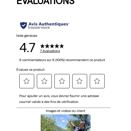
ÉVALUATIONS
Note générale
4.7
7 évaluations
6 commentateurs sur 6 (100%) recommandent ce produit
Évaluez ce produit
Sélectionnez
Sélectionnez
Sélectionnez
Sélectionnez
Sélectionnez
Pour ajouter un avis, vous devrez fournir une adresse
pour
pour
pour
pour
pour
courriel valide à des fins de vérification.
évaluer
évaluer
évaluer
évaluer
évaluer
l'article
l'article
l'article
l'article
l'article
Images et vidéos du client
à
à
à
à
à
1
2
3
4
5
étoile.
étoiles.
étoiles.
étoiles.
étoiles.