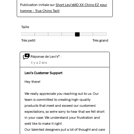
Publication initiale sur
Short Levi’sMD XX Chino EZ pour
homme - True Chino Twill
Taille
Taille, 5 sur 7, où 1 est égal à Très petit et 7 est égal à Très grand
Très petit
Très grand
Réponse de Levi’s® :
il y a 2 ans
Levi's Customer Support 
Hey there! 

We really appreciate you reaching out to us. Our 
team is committed to creating high-quality 
products that meet and exceed our customers' 
expectations, so we're sorry to hear that we fell short 
in your case. We understand your frustration and 
we'd like to make it right.

Our talented designers put a lot of thought and care 