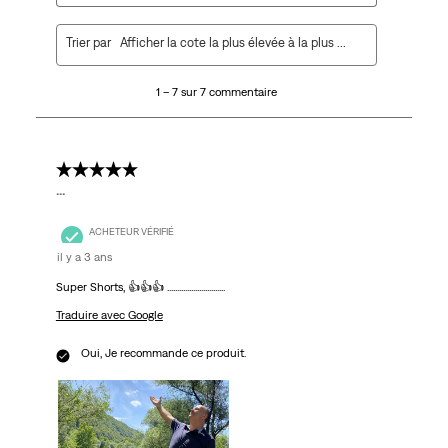
1
Trier par
Afficher la cote la plus élevée à la plus faible
à
7
1 – 7 sur 7 commentaire
sur
7
commentaire.
5 étoile(s) sur 5.
...
ACHETEUR VÉRIFIÉ
il y a 3 ans
Super Shorts, 👍👍👍 .............................
Traduire avec Google
Oui, Je recommande ce produit.