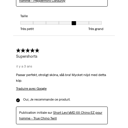
homme - Peppermint Corduroy
Taille
Taille, 5 sur 7, où 1 est égal à Très petit et 7 est égal à Très grand
Très petit
Très grand
5 étoile(s) sur 5.
Supershorts
il y a 3 ans
Passar perfekt, otroligt sköna, såå bra! Mycket nöjd med detta
köp.
Traduire avec Google
Oui, Je recommande ce produit.
Publication initiale sur
Short Levi’sMD XX Chino EZ pour
homme - True Chino Twill