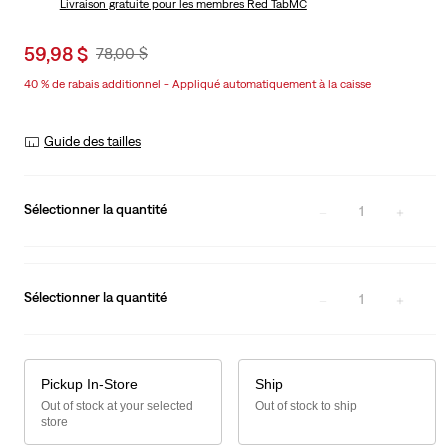
Livraison gratuite
pour les membres Red TabMC
Sale
59,98 $
Original
78,00 $
price
Price
40 % de rabais additionnel - Appliqué automatiquement à la caisse
is
Was
Guide des tailles
Sélectionner la quantité
1
Sélectionner la quantité
1
Pickup In-Store
Ship
Out of stock at your selected
Out of stock to ship
store