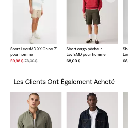
Short Levi’sMD XX Chino 7"
Short cargo pêcheur
Sh
pour homme
Levi’sMD pour homme
Le
Sale
Original
59,98 $
78,00 $
68,00 $
68
Price
Price
is
was
Les Clients Ont Également Acheté
Skip Carousel