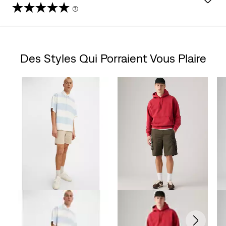
(7)
4.7
étoile(s)
Des Styles Qui Porraient Vous Plaire
sur
Skip Carousel
5.
7
évaluations