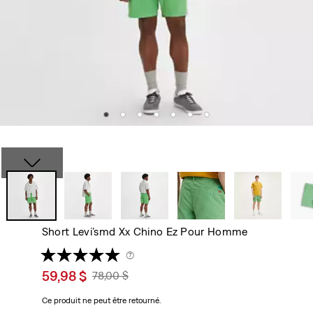
Short Levi’smd Xx Chino Ez Pour Homme
(7)
Sale
59,98 $
Original
78,00 $
price
Price
Ce produit ne peut être retourné.
is
Was