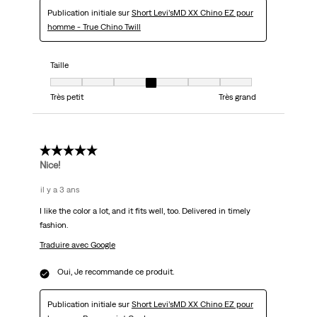
Publication initiale sur
Short Levi’sMD XX Chino EZ pour
homme - True Chino Twill
Taille
Taille, 4 sur 7, où 1 est égal à Très petit et 7 est égal à Très grand
Très petit
Très grand
5 étoile(s) sur 5.
Nice!
il y a 3 ans
I like the color a lot, and it fits well, too. Delivered in timely
fashion.
Traduire avec Google
Oui, Je recommande ce produit.
Publication initiale sur
Short Levi’sMD XX Chino EZ pour