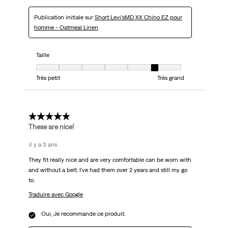
Publication initiale sur
Short Levi’sMD XX Chino EZ pour
homme - Oatmeal Linen
Taille
Taille, 6 sur 7, où 1 est égal à Très petit et 7 est égal à Très grand
Très petit
Très grand
5 étoile(s) sur 5.
These are nice!
il y a 3 ans
They fit really nice and are very comfortable can be worn with
and without a belt. I've had them over 2 years and still my go
to.
Traduire avec Google
Oui, Je recommande ce produit.