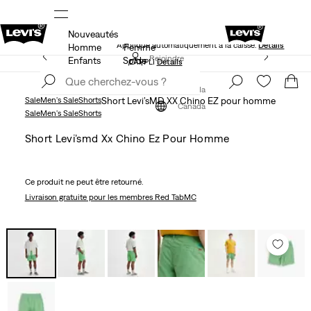
Nouveautés
NS
40 % DE RABAIS ADDITIONNEL SUR LES SOLDES.
Appliqué automatiquement à la caisse.
Détails
Homme
Femme
LE MEILLEUR DE LEVI'SMD – MAINTENANT DANS
Rejoindre
Enfants
Solde
L’APPLI
Détails
maintenant
Rejoindre
maintenant
Canada
Sale
Men's Sale
Shorts
Short Levi’sMD XX Chino EZ pour homme
Canada
Sale
Men's Sale
Shorts
Short Levi’smd Xx Chino Ez Pour Homme
Ce produit ne peut être retourné.
Livraison gratuite
pour les membres Red TabMC