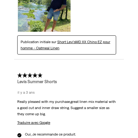
Publication initiale sur
Short Levi’sMD XX Chino EZ pour
homme - Oatmeal Linen
5 étoile(s) sur 5.
Levis Summer Shorts
il y a 3 ans
Really pleased with my purchase,great linen mix material with
a good cut and inner draw string. Suggest a smaller size as
they come up big.
Traduire avec Google
Oui, Je recommande ce produit.