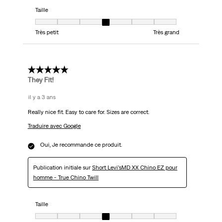
Taille
Taille, 4 sur 7, où 1 est égal à Très petit et 7 est égal à Très grand
Très petit
Très grand
5 étoile(s) sur 5.
They Fit!
il y a 3 ans
Really nice fit. Easy to care for. Sizes are correct.
Traduire avec Google
Oui, Je recommande ce produit.
Publication initiale sur
Short Levi’sMD XX Chino EZ pour
homme - True Chino Twill
Taille
Taille, 4 sur 7, où 1 est égal à Très petit et 7 est égal à Très grand